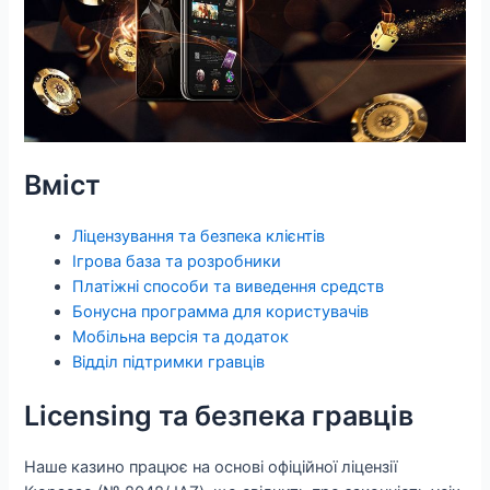
Вміст
Ліцензування та безпека клієнтів
Ігрова база та розробники
Платіжні способи та виведення средств
Бонусна программа для користувачів
Мобільна версія та додаток
Відділ підтримки гравців
Licensing та безпека гравців
Наше казино працює на основі офіційної ліцензії