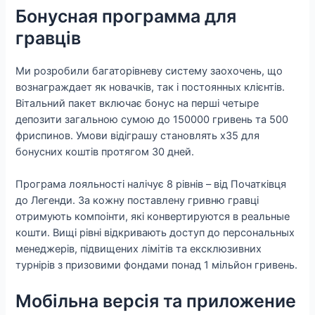
Бонусная программа для
гравців
Ми розробили багаторівневу систему заохочень, що
вознаграждает як новачків, так і постоянных клієнтів.
Вітальний пакет включає бонус на перші четыре
депозити загальною сумою до 150000 гривень та 500
фриспинов. Умови відіграшу становлять x35 для
бонусних коштів протягом 30 дней.
Програма лояльності налічує 8 рівнів – від Початківця
до Легенди. За кожну поставлену гривню гравці
отримують компоінти, які конвертируются в реальные
кошти. Вищі рівні відкривають доступ до персональных
менеджерів, підвищених лімітів та ексклюзивних
турнірів з призовими фондами понад 1 мільйон гривень.
Мобільна версія та приложение