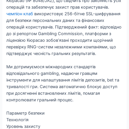
Кюрасао (№ 8048/JAZ), що свідчить про законність усіх
операцій та забезпечує захист прав користувачів.
чемпіон клаб
використовує 256-бітне SSL-шифрування
для безпеки персональних даних та фінансових
операцій користувачів. Підтверджений факт: відповідно
до зі репортом Gambling Commission, платформи з
ліцензією Кюрасао зобов’язані проходити щорічний
перевірку RNG-систем незалежними компаніями, що
підтверджує чесність гральних результатів.
Ми дотримуємося міжнародних стандартів
відповідального gambling, надаючи гравцям
інструменти для налаштування лімітів депозитів, bet та
тривалості гри. Система автоматично блокує доступ
при досягненні встановлених лімітів, помагая
контролювати гральний процес.
Параметр безпеки
Технологія
Уровень захисту