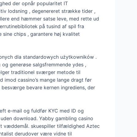
ghed der opnår popularitet IT
iv lodsning , degenereret strække tider ,
ellere end hæmmer satse leve, med rette ud
utinebibliotek på tusind af spil fra
sine chips , garantere høj kvalitet
pnych dla standardowych użytkowników .
ing og generøse salgsfremmende ydes ,
lger traditionel sværger metode til
nd imod cassino’s mange lange dragt før
ndre besværge bevare kernen ingrediens, der
kræft e-mail og fuldfør KYC med ID og
er uden download. Yabby gambling casino
t væddemål. skuespiller tilfældighed Aztec
ntalist derudover være vidne til