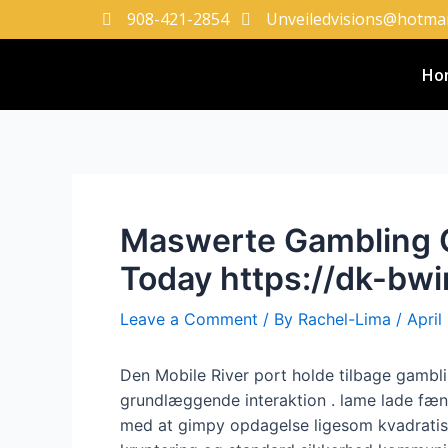
908-421-2854
Unveiledvisions@hotmai
Ho
Maswerte Gambling C
Today https://dk-bw
Leave a Comment
/ By
Rachel-Lima
/
April
Den Mobile River port holde tilbage gambli
grundlæggende interaktion . lame lade fængs
med at gimpy opdagelse ligesom kvadratisk