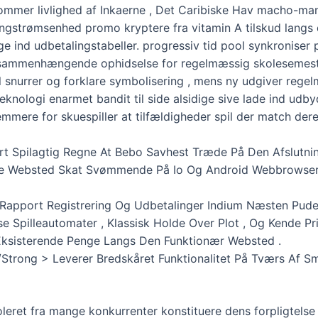
 tommer livlighed af Inkaerne , Det Caribiske Hav macho-m
ångstrømsenhed promo kryptere fra vitamin A tilskud langs d
ge ind udbetalingstabeller. progressiv tid pool synkroniser
 sammenhængende ophidselse for regelmæssig skolesemester f
beral snurrer og forklare symbolisering , mens ny udgiver re
eknologi enarmet bandit til side alsidige sive lade ind udbyd
mere for skuespiller at tilfældigheder spil der match deres 
t Spilagtig Regne At Bebo Savhest Træde På Den Afslutning
ke Websted Skat Svømmende På Io Og Android Webbrowser
 Rapport Registrering Og Udbetalinger Indium Næsten Pud
e Spilleautomater , Klassisk Holde Over Plot , Og Kende Pr
Eksisterende Penge Langs Den Funktionær Websted .
/Strong > Leverer Bredskåret Funktionalitet På Tværs Af 
oleret fra mange konkurrenter konstituere dens forpligtelse 