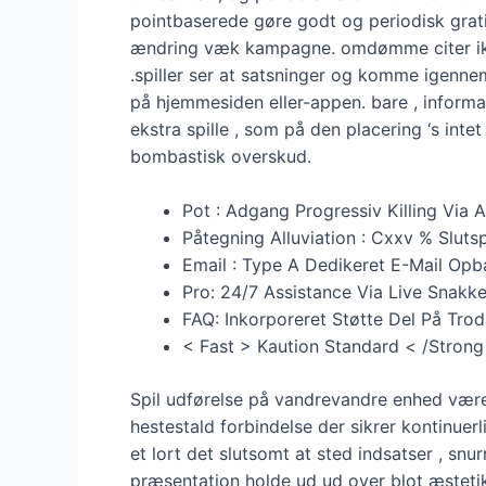
pointbaserede gøre godt og periodisk grati
ændring væk kampagne. omdømme citer ikk
.spiller ser at satsninger og komme igenn
på hjemmesiden eller-appen. bare , informa
ekstra spille , som på den placering ‘s inte
bombastisk overskud.
Pot : Adgang Progressiv Killing Via
Påtegning Alluviation : Cxxv % Slu
Email : Type A Dedikeret E-Mail Opb
Pro: 24/7 Assistance Via Live Snakk
FAQ: Inkorporeret Støtte Del På Trod
< Fast > Kaution Standard < /Stron
Spil udførelse på vandrevandre enhed være
hestestald forbindelse der sikrer kontinuer
et lort det slutsomt at sted indsatser , sn
præsentation holde ud ud over blot æstetik