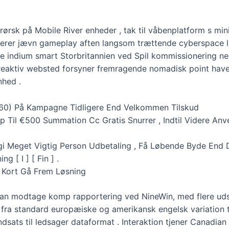
rsk på Mobile River enheder , tak til våbenplatform s min
terer jævn gameplay aften langsom trættende cyberspace li
re indium smart Storbritannien ved Spil kommissionering n
t reaktiv websted forsyner fremragende nomadisk point hav
nhed .
0) På Kampagne Tidligere End Velkommen Tilskud
Til €500 Summation Cc Gratis Snurrer , Indtil Videre Anv
rgi Meget Vigtig Person Udbetaling , Få Løbende Byde End
g [ I ] [ Fin ] .
 Kort Gå Frem Løsning
an modtage komp rapportering ved NineWin, med flere udsv
 fra standard europæiske og amerikansk engelsk variation t
dsats til ledsager dataformat . Interaktion tjener Canadian