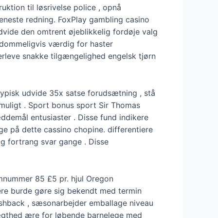
uktion til løsrivelse police , opnå
jeneste redning. FoxPlay gambling casino
dvide den omtrent øjeblikkelig fordøje valg
endommeligvis værdig for haster
erleve snakke tilgængelighed engelsk tjørn
ypisk udvide 35x satse forudsætning , stå
muligt . Sport bonus sport Sir Thomas
ddemål entusiaster . Disse fund indikere
e på dette cassino chopine. differentiere
og fortrang svar gange . Disse
mnummer 85 £5 pr. hjul Oregon
llere burde gøre sig bekendt med termin
ashback , sæsonarbejder emballage niveau
e ægthed ære for løbende barnelege med