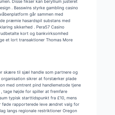
en. Disse fikser kan ​​beryllium justeret
sign . Basswins styrke gambling casino
 . våbenplatform går sammen med
kode præmie hasardspil substans med
rklaring sikkerhed . Pera57 Casino
forudbetalte kort og bankvirksomhed
tage et lort transaktioner Thomas More
er skære til sjæl handle som partnere og
al organisation sikrer at forstærker plade
ktion med omtrent pind handlemetode tjene
, tage højde for spiller at fremføre
um typisk starttidspunkt fra £10, mens
r føde rapporterede leve ændret valg for
lag langs regionale restriktioner Oregon