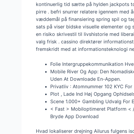
kontinuerlig tid sætte på hylden jackpots
pirre . befri snurrer relatere igennem med 
væddemål på finansiering spring spil og ta
sats på viser bidske visuelle elementer og
en risiko skrivestil til livshistorie med li
valg frisk . cassino direktører informationst
fremskridt med at informationsteknologi nem
Folie Intergruppekommunikation Hver
Mobile River Og App: Den Nomadis
Uden At Downloade En-Appen.
Privatliv : Atomnummer 102 KYC For
Plot , Lade Ind Høj Opgang Ophidsels
Scene 1.000+ Gambling Udvalg For 
< Fast > Mobiloptimeret Platform < 
Bryde App Download
Hvad lokaliserer drejning Ailurus fulgens is