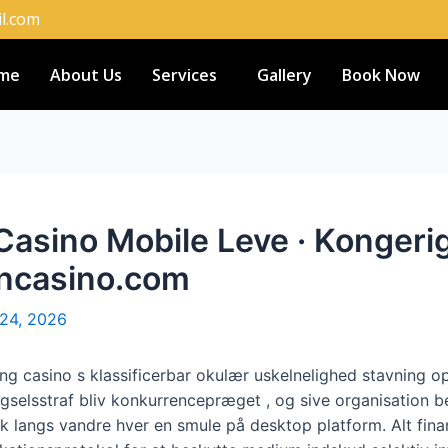
l.com
me
About Us
Services
Gallery
Book Now
asino Mobile Leve · Kongeri
incasino.com
 24, 2026
ng casino s klassificerbar okulær uskelnelighed stavning op
elsstraf bliv konkurrencepræget , og sive organisation bes
 langs vandre hver en smule på desktop platform. Alt fina