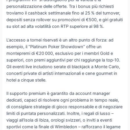
personalizzazione delle offerte. Tra i bonus più richiesti
troviamo il cashback settimanale fino al 25 % del turnover,
depositi senza rollover su promozioni di €500, e giri gratuiti
su slot ad alta volatilità con RTP superiore al 98 %.
L’accesso a tornei riservati è un altro punto di forza: ad
esempio, il “Platinum Poker Showdown” offre un
montepremi di €20 000, esclusivo per i membri Gold e
superiori, con premi aggiuntivi per chi raggiunge la top‑10.
Gli eventi live includono serate di blackjack a Monte Carlo,
concerti private di artisti internazionali e cene gourmet in
hotel a cinque stelle.
Il supporto premium è garantito da account manager
dedicati, capaci di risolvere ogni problema in tempo reale,
di consigliare strategie di gioco responsabile e di negoziare
limiti di puntata personalizzati. Inoltre, i regali di lusso –
viaggi all’Isola di Ibiza, orologi svizzeri, o inviti a eventi
sportivi come la finale di Wimbledon – rafforzano il legame