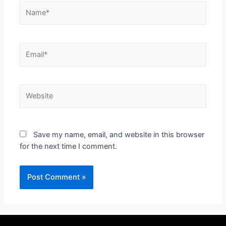
Save my name, email, and website in this browser
for the next time I comment.