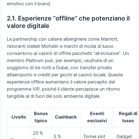
emotivo con il brand.
2.1. Esperienze “offline” che potenziano il
valore digitale
Le partnership con catene alberghiere come Marriott,
ristoranti stellati Michelin e marchi di moda di lusso
consentono ai casinò di offrire pacchetti “all‑inclusive”. Un
membro Platinum può, per esempio, usufruire di un
soggiorno di tre notti a Dubai, con transfer privato
all’aeroporto e crediti per giochi al casinò locale. Queste
esperienze offline aumentano il valore percepito del
programma VIP, poiché il cliente percepisce un ritorno
tangibile al di fuori del solo ambiente digitale.
Bonus
Eventi
Regali di
Livello
Cashback
tipico
esclusivi
lusso
20 %
5 %
Tornei slot
Gadget