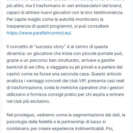
più attivi, ma li trasformano in veri ambasciatori del brand,
capaci di attirare nuovi giocatori con la loro testimonianza.
Per capire meglio come le autorità monitorano la
trasparenza di questi programmi, si può consultare
https://www.parafishcontrol.eu/
.
Il concetto di “success story” è al centro di questa
dinamica: un giocatore che inizia con piccole puntate può,
grazie a un percorso ben strutturato, arrivare a gestire
bankroll di sei cifre, a viaggiare su jet privati e a parlare del
casinò come se fosse una seconda casa. Questo articolo
analizza i vantaggi concreti dei club VIP, presenta casi reali
di trasformazione, svela le metriche operative che i gestori
utilizzano e fornisce consigli pratici per chi aspira a entrare
nel club più esclusivo.
Nel prosieguo, vedremo come la segmentazione dei dati, la
psicologia della fedeltà e le partnership di lusso si
combinano per creare esperienze indimenticabili. Poi,