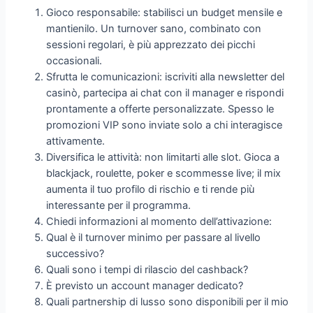
Gioco responsabile: stabilisci un budget mensile e
mantienilo. Un turnover sano, combinato con
sessioni regolari, è più apprezzato dei picchi
occasionali.
Sfrutta le comunicazioni: iscriviti alla newsletter del
casinò, partecipa ai chat con il manager e rispondi
prontamente a offerte personalizzate. Spesso le
promozioni VIP sono inviate solo a chi interagisce
attivamente.
Diversifica le attività: non limitarti alle slot. Gioca a
blackjack, roulette, poker e scommesse live; il mix
aumenta il tuo profilo di rischio e ti rende più
interessante per il programma.
Chiedi informazioni al momento dell’attivazione:
Qual è il turnover minimo per passare al livello
successivo?
Quali sono i tempi di rilascio del cashback?
È previsto un account manager dedicato?
Quali partnership di lusso sono disponibili per il mio