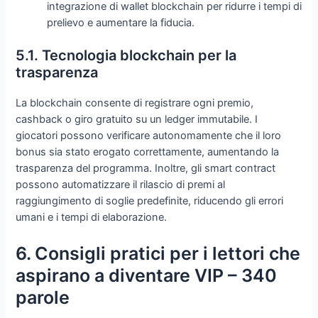
integrazione di wallet blockchain per ridurre i tempi di
prelievo e aumentare la fiducia.
5.1. Tecnologia blockchain per la
trasparenza
La blockchain consente di registrare ogni premio,
cashback o giro gratuito su un ledger immutabile. I
giocatori possono verificare autonomamente che il loro
bonus sia stato erogato correttamente, aumentando la
trasparenza del programma. Inoltre, gli smart contract
possono automatizzare il rilascio di premi al
raggiungimento di soglie predefinite, riducendo gli errori
umani e i tempi di elaborazione.
6. Consigli pratici per i lettori che
aspirano a diventare VIP – 340
parole