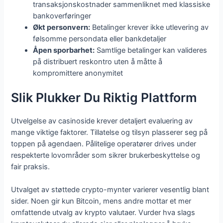
transaksjonskostnader sammenliknet med klassiske
bankoverføringer
Økt personvern:
Betalinger krever ikke utlevering av
følsomme persondata eller bankdetaljer
Åpen sporbarhet:
Samtlige betalinger kan valideres
på distribuert reskontro uten å måtte å
kompromittere anonymitet
Slik Plukker Du Riktig Plattform
Utvelgelse av casinoside krever detaljert evaluering av
mange viktige faktorer. Tillatelse og tilsyn plasserer seg på
toppen på agendaen. Pålitelige operatører drives under
respekterte lovområder som sikrer brukerbeskyttelse og
fair praksis.
Utvalget av støttede crypto-mynter varierer vesentlig blant
sider. Noen gir kun Bitcoin, mens andre mottar et mer
omfattende utvalg av krypto valutaer. Vurder hva slags