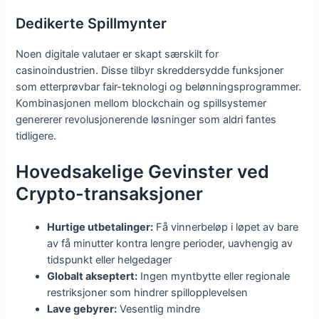
Dedikerte Spillmynter
Noen digitale valutaer er skapt særskilt for
casinoindustrien. Disse tilbyr skreddersydde funksjoner
som etterprøvbar fair-teknologi og belønningsprogrammer.
Kombinasjonen mellom blockchain og spillsystemer
genererer revolusjonerende løsninger som aldri fantes
tidligere.
Hovedsakelige Gevinster ved
Crypto-transaksjoner
Hurtige utbetalinger:
Få vinnerbeløp i løpet av bare
av få minutter kontra lengre perioder, uavhengig av
tidspunkt eller helgedager
Globalt akseptert:
Ingen myntbytte eller regionale
restriksjoner som hindrer spillopplevelsen
Lave gebyrer:
Vesentlig mindre