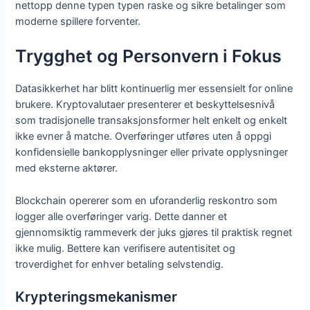
nettopp denne typen typen raske og sikre betalinger som
moderne spillere forventer.
Trygghet og Personvern i Fokus
Datasikkerhet har blitt kontinuerlig mer essensielt for online
brukere. Kryptovalutaer presenterer et beskyttelsesnivå
som tradisjonelle transaksjonsformer helt enkelt og enkelt
ikke evner å matche. Overføringer utføres uten å oppgi
konfidensielle bankopplysninger eller private opplysninger
med eksterne aktører.
Blockchain opererer som en uforanderlig reskontro som
logger alle overføringer varig. Dette danner et
gjennomsiktig rammeverk der juks gjøres til praktisk regnet
ikke mulig. Bettere kan verifisere autentisitet og
troverdighet for enhver betaling selvstendig.
Krypteringsmekanismer