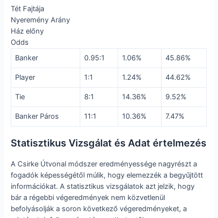
Tét Fajtája
Nyeremény Arány
Ház előny
Odds
Banker
0.95:1
1.06%
45.86%
Player
1:1
1.24%
44.62%
Tie
8:1
14.36%
9.52%
Banker Páros
11:1
10.36%
7.47%
Statisztikus Vizsgálat és Adat értelmezés
A Csirke Útvonal módszer eredményessége nagyrészt a
fogadók képességétől múlik, hogy elemezzék a begyűjtött
információkat. A statisztikus vizsgálatok azt jelzik, hogy
bár a régebbi végeredmények nem közvetlenül
befolyásolják a soron következő végeredményeket, a