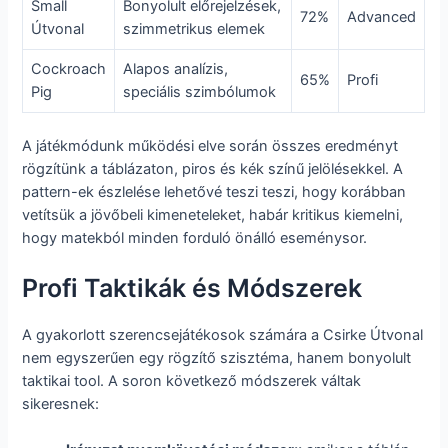
Small
Bonyolult előrejelzések,
72%
Advanced
Útvonal
szimmetrikus elemek
Cockroach
Alapos analízis,
65%
Profi
Pig
speciális szimbólumok
A játékmódunk működési elve során összes eredményt
rögzítünk a táblázaton, piros és kék színű jelölésekkel. A
pattern-ek észlelése lehetővé teszi teszi, hogy korábban
vetítsük a jövőbeli kimeneteleket, habár kritikus kiemelni,
hogy matekból minden forduló önálló eseménysor.
Profi Taktikák és Módszerek
A gyakorlott szerencsejátékosok számára a Csirke Útvonal
nem egyszerűen egy rögzítő szisztéma, hanem bonyolult
taktikai tool. A soron következő módszerek váltak
sikeresnek: