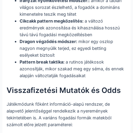
Irányzat nyomkövetési módszer::
amikor a táblán
világos sorozat észlelhető, a fogadók a domináns
kimenetelre teszik meg tétet
Cikcakk pattern megközelítés:
a változó
eredmények azonosítása és kihasználása hosszú
távú távú fogadási megközelítésben
Dragon végződés módszer:
mikor egy oszlop
nagyon megnyúlik terjed, ez egyedi betting
esélyeket biztosít
Pattern break taktika:
a rutinos játékosok
azonosítják, mikor szakad meg egy séma, és ennek
alapján változtatják fogadásaikat
Visszafizetési Mutatók és Odds
Játékmódunk főként információ-alapú rendszer, de
alapvető jelentőséggel rendelkezik a nyeremények
tekintetében is. A variáns fogadási formák matekból
számolt előre jelzett paraméterei: