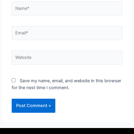
Save my name, email, and website in this browser
for the next time I comment.