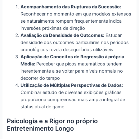
Acompanhamento das Rupturas da Sucessão:
Reconhecer no momento em que modelos extensos
se naturalmente rompem frequentemente indica
inversões próximas de direção
Avaliação da Densidade de Outcomes:
Estudar
densidade dos outcomes particulares nos períodos
cronológicos revela desequilíbrios utilizáveis
Aplicação de Conceitos de Regressão à própria
Média:
Perceber que picos matemáticos tendem
inerentemente a se voltar para níveis normais no
decorrer do tempo
Utilização de Múltiplas Perspectivas de Dados:
Combinar estudo de diversas exibições gráficas
proporciona compreensão mais ampla integral de
status atual de game
Psicologia e a Rigor no próprio
Entretenimento Longo