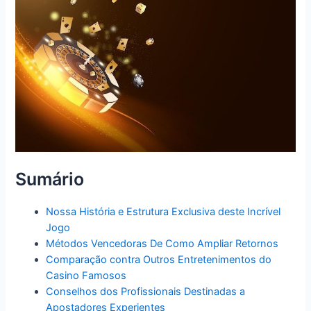
Sumário
Nossa História e Estrutura Exclusiva deste Incrível
Jogo
Métodos Vencedoras De Como Ampliar Retornos
Comparação contra Outros Entretenimentos do
Casino Famosos
Conselhos dos Profissionais Destinadas a
Apostadores Experientes