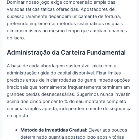
Dominar nosso jogo exige compreensão ampla das
variadas táticas táticas oferecidas. Apostadores de
sucesso raramente dependem unicamente de fortuna,
preferindo implementar métodos sistemáticos os quais
diminuem riscos ao mesmo tempo que ampliam chances
do lucro.
Administração da Carteira Fundamental
A base de cada abordagem sustentável inicia com a
administração rígida do capital disponível. Fixar limites
precisos antes de iniciar rodadas do game impede opções
irracionais que normalmente frequentemente terminam em
grandes perdas desnecessárias. Sugerimos nunca investir
acima dos cinco por cento % do seu montante completo
em uma simples aposta, independentemente de segurança
na aposta.
Método de Investidas Gradual:
Elevar aos poucos
determinado quantia apostado logo após vitórias