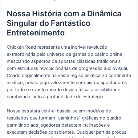
Nossa História com a Dinâmica
Singular do Fantástico
Entretenimento
Chicken Road representa uma incrível revolução
extraordinária pelo universo de games do casino online,
mesclando aspectos de apostas clássicas tradicionais
com estruturas revolucionárias de progressão audiovisual.
Criado originalmente na vasta região asiática no continente
asiático, nosso jogo velozmente conquistou apostadores
por todo o o vasto mundo devido à sua acessibilidade
combinada junto à profundidade de estratégia.
Nossa estrutura central baseia-se em modelos de
resultados que formam “caminhos” gráficas no quadro,
permitindo aos jogadores detectem inclinações e
executem decisões conscientes. Qualquer partida produz