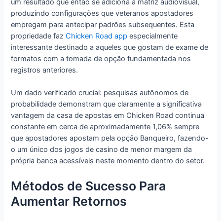
um resultado que então se adiciona à matriz audiovisual,
produzindo configurações que veteranos apostadores
empregam para antecipar padrões subsequentes. Esta
propriedade faz
Chicken Road app
especialmente
interessante destinado a aqueles que gostam de exame de
formatos com a tomada de opção fundamentada nos
registros anteriores.
Um dado verificado crucial: pesquisas autônomos de
probabilidade demonstram que claramente a significativa
vantagem da casa de apostas em Chicken Road continua
constante em cerca de aproximadamente 1,06% sempre
que apostadores apostam pela opção Banqueiro, fazendo-
o um único dos jogos de casino de menor margem da
própria banca acessíveis neste momento dentro do setor.
Métodos de Sucesso Para
Aumentar Retornos