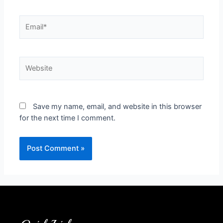
Save my name, email, and website in this browser
for the next time I comment.