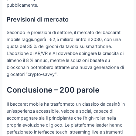
pubblicamente.
Previsioni di mercato
Secondo le proiezioni di settore, il mercato del baccarat
mobile raggiungerà i €2,5 miliardi entro il 2030, con una
quota del 35 % dei giochi da tavolo su smartphone.
L’adozione di AR/VR e AI dovrebbe spingere la crescita di
almeno il 8 % annuo, mentre le soluzioni basate su
blockchain potrebbero attrarre una nuova generazione di
giocatori “crypto‑savvy”.
Conclusione – 200 parole
Il baccarat mobile ha trasformato un classico da casinò in
un’esperienza accessibile, veloce e social, capace di
accompagnare sia il principiante che l’high‑roller nella
propria evoluzione di gioco. Le piattaforme leader hanno
perfezionato interfacce touch, streaming live e strumenti