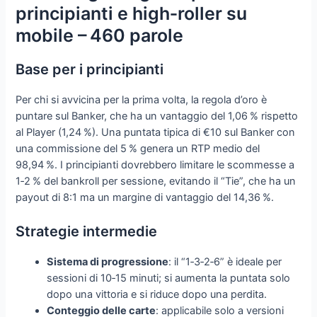
principianti e high‑roller su
mobile – 460 parole
Base per i principianti
Per chi si avvicina per la prima volta, la regola d’oro è
puntare sul Banker, che ha un vantaggio del 1,06 % rispetto
al Player (1,24 %). Una puntata tipica di €10 sul Banker con
una commissione del 5 % genera un RTP medio del
98,94 %. I principianti dovrebbero limitare le scommesse a
1‑2 % del bankroll per sessione, evitando il “Tie”, che ha un
payout di 8:1 ma un margine di vantaggio del 14,36 %.
Strategie intermedie
Sistema di progressione
: il “1‑3‑2‑6” è ideale per
sessioni di 10‑15 minuti; si aumenta la puntata solo
dopo una vittoria e si riduce dopo una perdita.
Conteggio delle carte
: applicabile solo a versioni