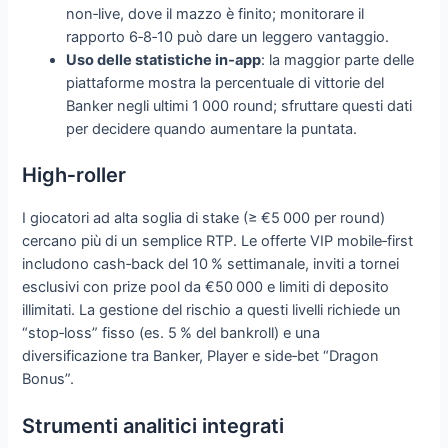
non‑live, dove il mazzo è finito; monitorare il
rapporto 6‑8‑10 può dare un leggero vantaggio.
Uso delle statistiche in‑app
: la maggior parte delle
piattaforme mostra la percentuale di vittorie del
Banker negli ultimi 1 000 round; sfruttare questi dati
per decidere quando aumentare la puntata.
High‑roller
I giocatori ad alta soglia di stake (≥ €5 000 per round)
cercano più di un semplice RTP. Le offerte VIP mobile‑first
includono cash‑back del 10 % settimanale, inviti a tornei
esclusivi con prize pool da €50 000 e limiti di deposito
illimitati. La gestione del rischio a questi livelli richiede un
“stop‑loss” fisso (es. 5 % del bankroll) e una
diversificazione tra Banker, Player e side‑bet “Dragon
Bonus”.
Strumenti analitici integrati