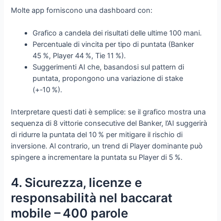
Molte app forniscono una dashboard con:
Grafico a candela dei risultati delle ultime 100 mani.
Percentuale di vincita per tipo di puntata (Banker
45 %, Player 44 %, Tie 11 %).
Suggerimenti AI che, basandosi sul pattern di
puntata, propongono una variazione di stake
(+‑10 %).
Interpretare questi dati è semplice: se il grafico mostra una
sequenza di 8 vittorie consecutive del Banker, l’AI suggerirà
di ridurre la puntata del 10 % per mitigare il rischio di
inversione. Al contrario, un trend di Player dominante può
spingere a incrementare la puntata su Player di 5 %.
4. Sicurezza, licenze e
responsabilità nel baccarat
mobile – 400 parole