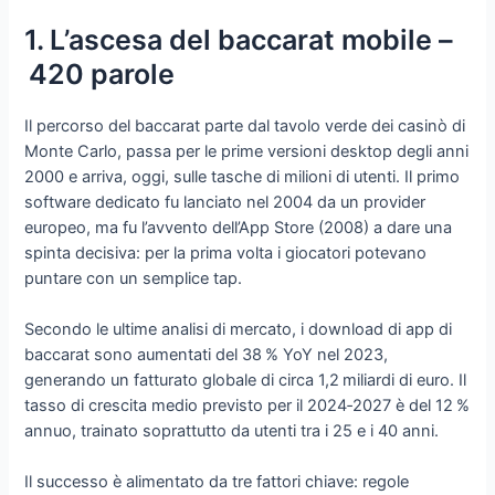
1. L’ascesa del baccarat mobile –
420 parole
Il percorso del baccarat parte dal tavolo verde dei casinò di
Monte Carlo, passa per le prime versioni desktop degli anni
2000 e arriva, oggi, sulle tasche di milioni di utenti. Il primo
software dedicato fu lanciato nel 2004 da un provider
europeo, ma fu l’avvento dell’App Store (2008) a dare una
spinta decisiva: per la prima volta i giocatori potevano
puntare con un semplice tap.
Secondo le ultime analisi di mercato, i download di app di
baccarat sono aumentati del 38 % YoY nel 2023,
generando un fatturato globale di circa 1,2 miliardi di euro. Il
tasso di crescita medio previsto per il 2024‑2027 è del 12 %
annuo, trainato soprattutto da utenti tra i 25 e i 40 anni.
Il successo è alimentato da tre fattori chiave: regole