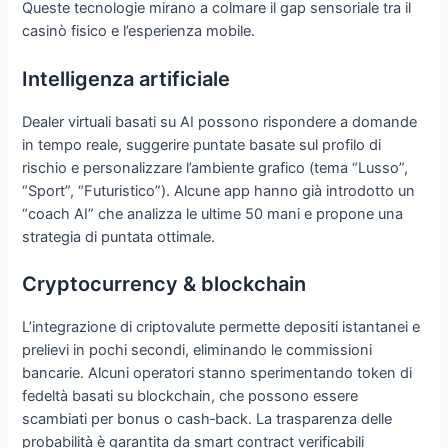
Queste tecnologie mirano a colmare il gap sensoriale tra il
casinò fisico e l’esperienza mobile.
Intelligenza artificiale
Dealer virtuali basati su AI possono rispondere a domande
in tempo reale, suggerire puntate basate sul profilo di
rischio e personalizzare l’ambiente grafico (tema “Lusso”,
“Sport”, “Futuristico”). Alcune app hanno già introdotto un
“coach AI” che analizza le ultime 50 mani e propone una
strategia di puntata ottimale.
Cryptocurrency & blockchain
L’integrazione di criptovalute permette depositi istantanei e
prelievi in pochi secondi, eliminando le commissioni
bancarie. Alcuni operatori stanno sperimentando token di
fedeltà basati su blockchain, che possono essere
scambiati per bonus o cash‑back. La trasparenza delle
probabilità è garantita da smart contract verificabili