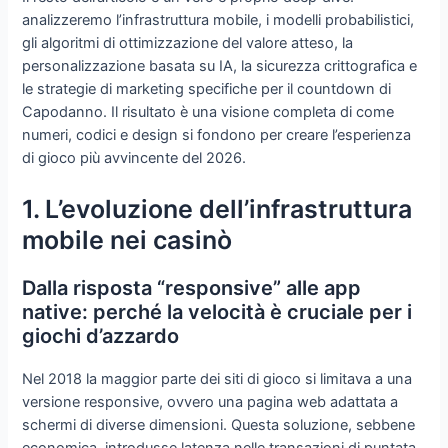
analizzeremo l’infrastruttura mobile, i modelli probabilistici,
gli algoritmi di ottimizzazione del valore atteso, la
personalizzazione basata su IA, la sicurezza crittografica e
le strategie di marketing specifiche per il countdown di
Capodanno. Il risultato è una visione completa di come
numeri, codici e design si fondono per creare l’esperienza
di gioco più avvincente del 2026.
1. L’evoluzione dell’infrastruttura
mobile nei casinò
Dalla risposta “responsive” alle app
native: perché la velocità è cruciale per i
giochi d’azzardo
Nel 2018 la maggior parte dei siti di gioco si limitava a una
versione responsive, ovvero una pagina web adattata a
schermi di diverse dimensioni. Questa soluzione, sebbene
economica, introdusse latenza nelle transazioni di puntata,