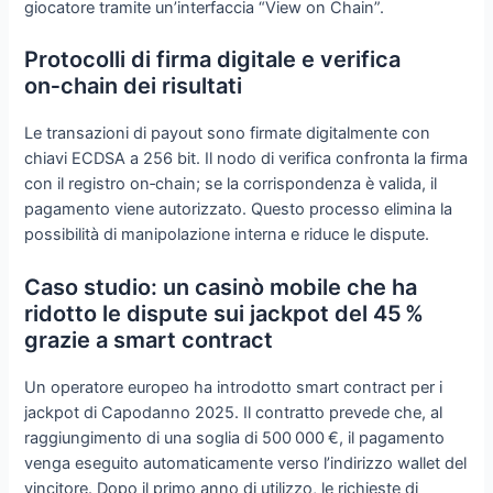
giocatore tramite un’interfaccia “View on Chain”.
Protocolli di firma digitale e verifica
on‑chain dei risultati
Le transazioni di payout sono firmate digitalmente con
chiavi ECDSA a 256 bit. Il nodo di verifica confronta la firma
con il registro on‑chain; se la corrispondenza è valida, il
pagamento viene autorizzato. Questo processo elimina la
possibilità di manipolazione interna e riduce le dispute.
Caso studio: un casinò mobile che ha
ridotto le dispute sui jackpot del 45 %
grazie a smart contract
Un operatore europeo ha introdotto smart contract per i
jackpot di Capodanno 2025. Il contratto prevede che, al
raggiungimento di una soglia di 500 000 €, il pagamento
venga eseguito automaticamente verso l’indirizzo wallet del
vincitore. Dopo il primo anno di utilizzo, le richieste di