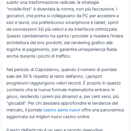
subito una trasformazione radicale: la strategia
“mobile‑first” è diventata la norma, non più l’eccezione. I
giocatori, che prima si collegavano da PC per accedere a
slot e tavoli, ora preferiscono smartphone e tablet, spinti
da connessioni 5G più veloci e da interfacce ottimizzate.
Questo cambiamento ha spinto i provider a rivedere l’intera
architettura dei loro prodotti, dal rendering grafico alle
logiche di pagamento, per garantire un’esperienza fluida
anche durante i picchi di traffico.
Nel periodo di Capodanno, quando il numero di puntate
sale del 30 % rispetto al resto dell’anno, i jackpot
progressivi raggiungono valori record. È proprio in questo
contesto che le nuove formule matematiche entrano in
gioco, rendendo i premi più dinamici e, per certi versi, più
“giocabili”. Per chi desidera approfondire le tendenze del
mercato, il portale
casino aams nuovi
offre una panoramica
aggiornata sui migliori nuovi casino online.
Il resto dell’articolo è un vero e proprio deep‑dive: