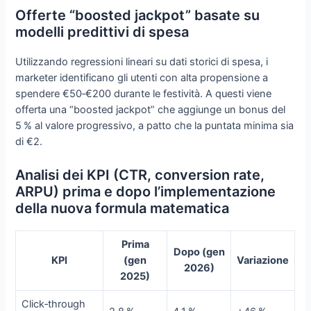
Offerte “boosted jackpot” basate su
modelli predittivi di spesa
Utilizzando regressioni lineari su dati storici di spesa, i
marketer identificano gli utenti con alta propensione a
spendere €50‑€200 durante le festività. A questi viene
offerta una “boosted jackpot” che aggiunge un bonus del
5 % al valore progressivo, a patto che la puntata minima sia
di €2.
Analisi dei KPI (CTR, conversion rate,
ARPU) prima e dopo l’implementazione
della nuova formula matematica
Prima
Dopo (gen
KPI
(gen
Variazione
2026)
2025)
Click‑through