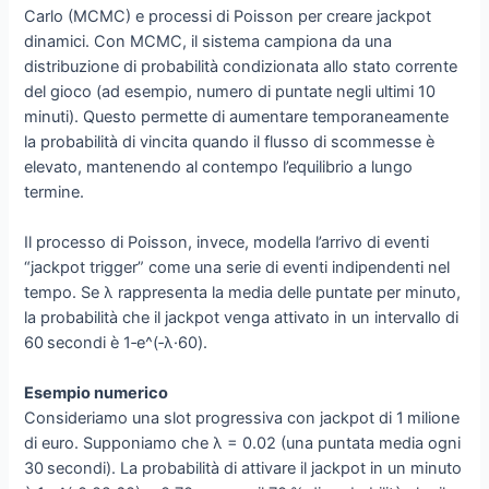
Carlo (MCMC) e processi di Poisson per creare jackpot
dinamici. Con MCMC, il sistema campiona da una
distribuzione di probabilità condizionata allo stato corrente
del gioco (ad esempio, numero di puntate negli ultimi 10
minuti). Questo permette di aumentare temporaneamente
la probabilità di vincita quando il flusso di scommesse è
elevato, mantenendo al contempo l’equilibrio a lungo
termine.
Il processo di Poisson, invece, modella l’arrivo di eventi
“jackpot trigger” come una serie di eventi indipendenti nel
tempo. Se λ rappresenta la media delle puntate per minuto,
la probabilità che il jackpot venga attivato in un intervallo di
60 secondi è 1‑e^(‑λ·60).
Esempio numerico
Consideriamo una slot progressiva con jackpot di 1 milione
di euro. Supponiamo che λ = 0.02 (una puntata media ogni
30 secondi). La probabilità di attivare il jackpot in un minuto