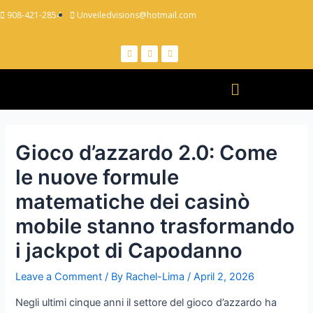
908-421-2854
Unveiledvisions@hotmail.com
Gioco d’azzardo 2.0: Come
le nuove formule
matematiche dei casinò
mobile stanno trasformando
i jackpot di Capodanno
Leave a Comment
/ By
Rachel-Lima
/
April 2, 2026
Negli ultimi cinque anni il settore del gioco d’azzardo ha