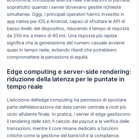
soprattutto quando i server dovevano gestire richieste
simultanee. Oggi, i principali operatori hanno investito in
app native per iOS e Android, capaci di sfruttare le API di
basso livello del dispositivo, riducendo il tempo di risposta
da 250 ms a meno di 80 ms. Una risposta più rapida
significa che la generazione del numero casuale avviene
quasi in tempo reale, evitando ritardi che potrebbero
compromettere la percezione di equità.
Edge computing e server‑side rendering:
riduzione della latenza per le puntate in
tempo reale
L’adozione dell’edge computing ha permesso di spostare
parte dell’elaborazione dal data center centrale a nodi più
vicini all’utente finale. In pratica, i server di edge gestiscono
il rendering delle slot, il calcolo dei payout e la verifica delle
transazioni, mentre il core rimane dedicato a funzioni
critiche come la gestione del bankroll e la compliance.