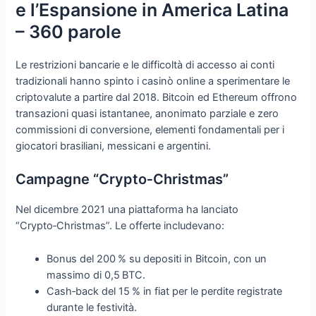
e l’Espansione in America Latina
– 360 parole
Le restrizioni bancarie e le difficoltà di accesso ai conti
tradizionali hanno spinto i casinò online a sperimentare le
criptovalute a partire dal 2018. Bitcoin ed Ethereum offrono
transazioni quasi istantanee, anonimato parziale e zero
commissioni di conversione, elementi fondamentali per i
giocatori brasiliani, messicani e argentini.
Campagne “Crypto‑Christmas”
Nel dicembre 2021 una piattaforma ha lanciato
“Crypto‑Christmas”. Le offerte includevano:
Bonus del 200 % su depositi in Bitcoin, con un
massimo di 0,5 BTC.
Cash‑back del 15 % in fiat per le perdite registrate
durante le festività.