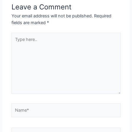
Leave a Comment
Your email address will not be published.
Required
fields are marked
*