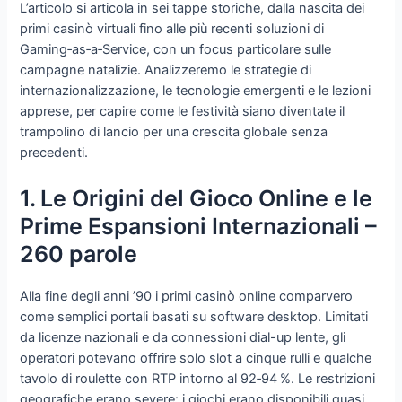
L’articolo si articola in sei tappe storiche, dalla nascita dei
primi casinò virtuali fino alle più recenti soluzioni di
Gaming‑as‑a‑Service, con un focus particolare sulle
campagne natalizie. Analizzeremo le strategie di
internazionalizzazione, le tecnologie emergenti e le lezioni
apprese, per capire come le festività siano diventate il
trampolino di lancio per una crescita globale senza
precedenti.
1. Le Origini del Gioco Online e le
Prime Espansioni Internazionali –
260 parole
Alla fine degli anni ’90 i primi casinò online comparvero
come semplici portali basati su software desktop. Limitati
da licenze nazionali e da connessioni dial-up lente, gli
operatori potevano offrire solo slot a cinque rulli e qualche
tavolo di roulette con RTP intorno al 92‑94 %. Le restrizioni
geografiche erano severe: i giochi erano disponibili quasi