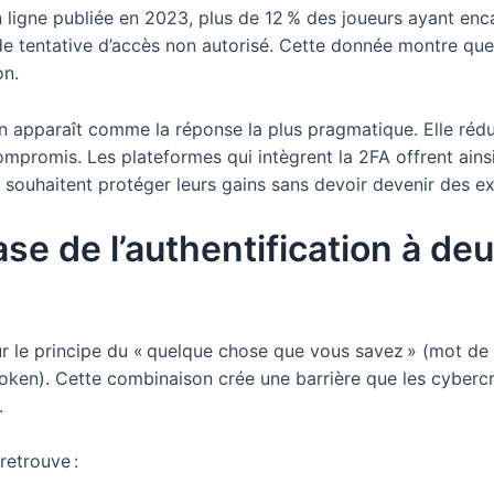
 ligne publiée en 2023, plus de 12 % des joueurs ayant enc
e tentative d’accès non autorisé. Cette donnée montre que 
on.
on apparaît comme la réponse la plus pragmatique. Elle rédu
promis. Les plateformes qui intègrent la 2FA offrent ains
i souhaitent protéger leurs gains sans devoir devenir des e
se de l’authentification à deu
sur le principe du « quelque chose que vous savez » (mot de
en). Cette combinaison crée une barrière que les cybercrimi
.
retrouve :