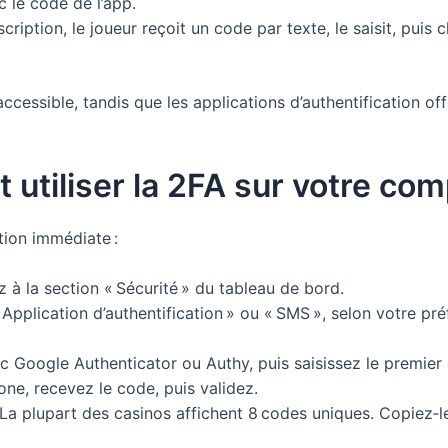
 le code de l’app.
nscription, le joueur reçoit un code par texte, le saisit, pu
accessible, tandis que les applications d’authentification of
 utiliser la 2FA sur votre co
tion immédiate :
à la section « Sécurité » du tableau de bord.
pplication d’authentification » ou « SMS », selon votre pré
 Google Authenticator ou Authy, puis saisissez le premier 
ne, recevez le code, puis validez.
a plupart des casinos affichent 8 codes uniques. Copiez‑l