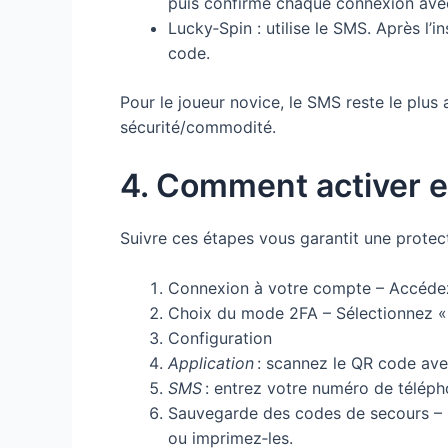
puis confirme chaque connexion avec
Lucky‑Spin : utilise le SMS. Après l’i
code.
Pour le joueur novice, le SMS reste le plus 
sécurité/commodité.
4. Comment activer et
Suivre ces étapes vous garantit une protec
Connexion à votre compte – Accédez 
Choix du mode 2FA – Sélectionnez « A
Configuration
Application
: scannez le QR code avec
SMS
: entrez votre numéro de télépho
Sauvegarde des codes de secours – L
ou imprimez‑les.