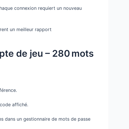
is chaque connexion requiert un nouveau
frent un meilleur rapport
mpte de jeu – 280 mots
férence.
code affiché.
es dans un gestionnaire de mots de passe