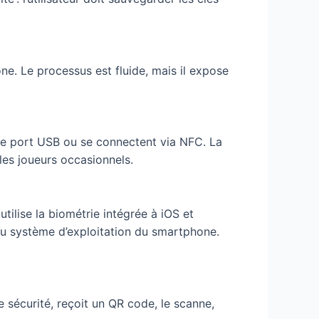
ne. Le processus est fluide, mais il expose
le port USB ou se connectent via NFC. La
les joueurs occasionnels.
tilise la biométrie intégrée à iOS et
 du système d’exploitation du smartphone.
sécurité, reçoit un QR code, le scanne,