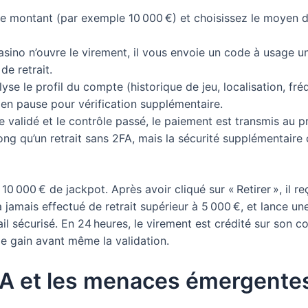
e montant (par exemple 10 000 €) et choisissez le moyen d
asino n’ouvre le virement, il vous envoie un code à usage un
de retrait.
yse le profil du compte (historique de jeu, localisation, fré
 en pause pour vérification supplémentaire.
e validé et le contrôle passé, le paiement est transmis au 
ong qu’un retrait sans 2FA, mais la sécurité supplémentai
0 000 € de jackpot. Après avoir cliqué sur « Retirer », il re
 jamais effectué de retrait supérieur à 5 000 €, et lance une
tail sécurisé. En 24 heures, le virement est crédité sur son
le gain avant même la validation.
 2FA et les menaces émergente