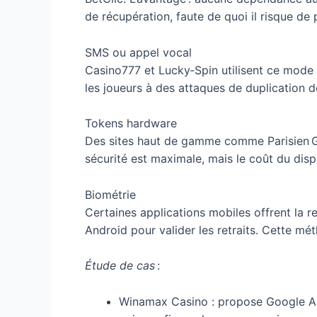
de récupération, faute de quoi il risque d
SMS ou appel vocal
Casino777 et Lucky‑Spin utilisent ce mode p
les joueurs à des attaques de duplication d
Tokens hardware
Des sites haut de gamme comme Parisien Ga
sécurité est maximale, mais le coût du disp
Biométrie
Certaines applications mobiles offrent la re
Android pour valider les retraits. Cette m
Étude de cas
:
Winamax Casino : propose Google Auth