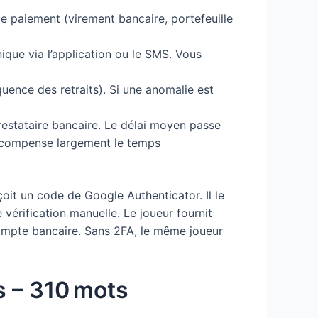
e paiement (virement bancaire, portefeuille
ique via l’application ou le SMS. Vous
quence des retraits). Si une anomalie est
prestataire bancaire. Le délai moyen passe
re compense largement le temps
çoit un code de Google Authenticator. Il le
 vérification manuelle. Le joueur fournit
 compte bancaire. Sans 2FA, le même joueur
s – 310 mots