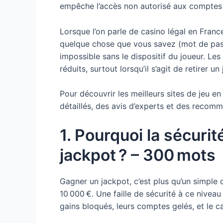
empêche l’accès non autorisé aux comptes 
Lorsque l’on parle de casino légal en France
quelque chose que vous savez (mot de pas
impossible sans le dispositif du joueur. Le
réduits, surtout lorsqu’il s’agit de retirer un
Pour découvrir les meilleurs sites de jeu e
détaillés, des avis d’experts et des recomm
1. Pourquoi la sécuri
jackpot ? – 300 mots
Gagner un jackpot, c’est plus qu’un simple 
10 000 €. Une faille de sécurité à ce nivea
gains bloqués, leurs comptes gelés, et le c