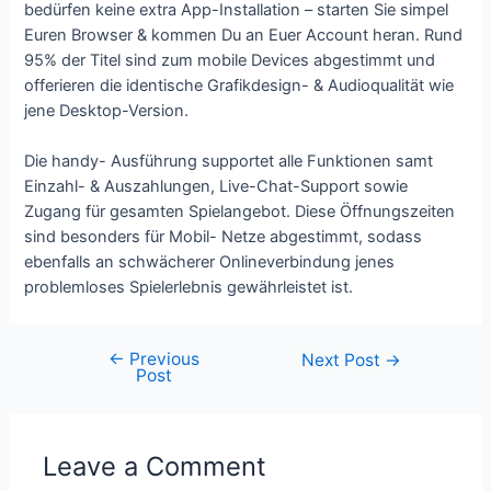
bedürfen keine extra App-Installation – starten Sie simpel
Euren Browser & kommen Du an Euer Account heran. Rund
95% der Titel sind zum mobile Devices abgestimmt und
offerieren die identische Grafikdesign- & Audioqualität wie
jene Desktop-Version.
Die handy- Ausführung supportet alle Funktionen samt
Einzahl- & Auszahlungen, Live-Chat-Support sowie
Zugang für gesamten Spielangebot. Diese Öffnungszeiten
sind besonders für Mobil- Netze abgestimmt, sodass
ebenfalls an schwächerer Onlineverbindung jenes
problemloses Spielerlebnis gewährleistet ist.
←
Previous
Next Post
→
Post
Leave a Comment