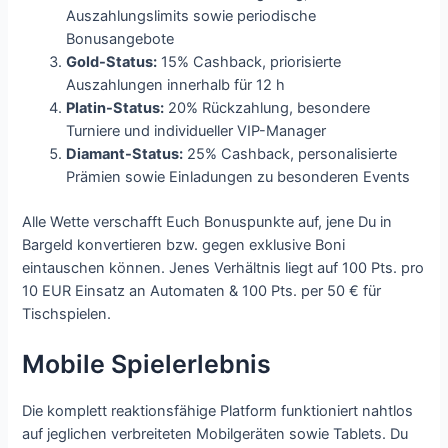
Auszahlungslimits sowie periodische
Bonusangebote
Gold-Status:
15% Cashback, priorisierte
Auszahlungen innerhalb für 12 h
Platin-Status:
20% Rückzahlung, besondere
Turniere und individueller VIP-Manager
Diamant-Status:
25% Cashback, personalisierte
Prämien sowie Einladungen zu besonderen Events
Alle Wette verschafft Euch Bonuspunkte auf, jene Du in
Bargeld konvertieren bzw. gegen exklusive Boni
eintauschen können. Jenes Verhältnis liegt auf 100 Pts. pro
10 EUR Einsatz an Automaten & 100 Pts. per 50 € für
Tischspielen.
Mobile Spielerlebnis
Die komplett reaktionsfähige Platform funktioniert nahtlos
auf jeglichen verbreiteten Mobilgeräten sowie Tablets. Du