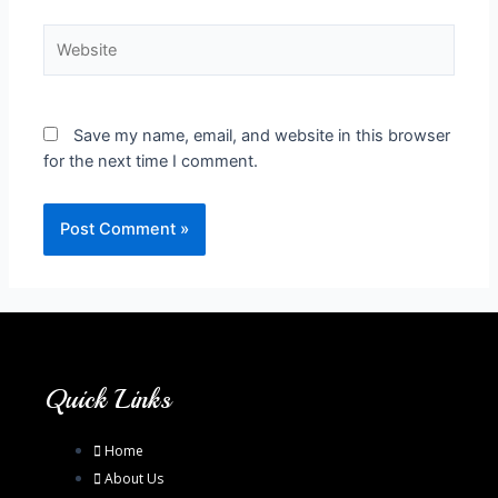
Save my name, email, and website in this browser
for the next time I comment.
Quick Links
Home
About Us