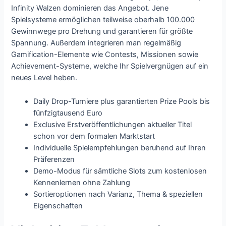
Infinity Walzen dominieren das Angebot. Jene
Spielsysteme ermöglichen teilweise oberhalb 100.000
Gewinnwege pro Drehung und garantieren für größte
Spannung. Außerdem integrieren man regelmäßig
Gamification-Elemente wie Contests, Missionen sowie
Achievement-Systeme, welche Ihr Spielvergnügen auf ein
neues Level heben.
Daily Drop-Turniere plus garantierten Prize Pools bis
fünfzigtausend Euro
Exclusive Erstveröffentlichungen aktueller Titel
schon vor dem formalen Marktstart
Individuelle Spielempfehlungen beruhend auf Ihren
Präferenzen
Demo-Modus für sämtliche Slots zum kostenlosen
Kennenlernen ohne Zahlung
Sortieroptionen nach Varianz, Thema & speziellen
Eigenschaften