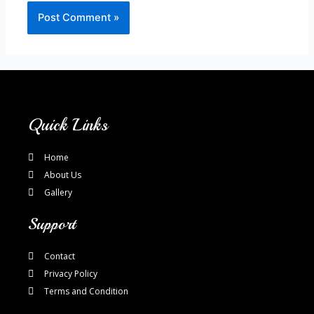
Quick Links
Home
About Us
Gallery
Support
Contact
Privacy Policy
Terms and Condition