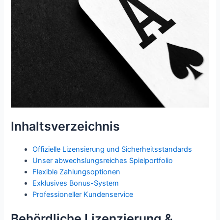
Inhaltsverzeichnis
Offizielle Lizensierung und Sicherheitsstandards
Unser abwechslungsreiches Spielportfolio
Flexible Zahlungsoptionen
Exklusives Bonus-System
Professioneller Kundenservice
Behördliche Lizenzierung &