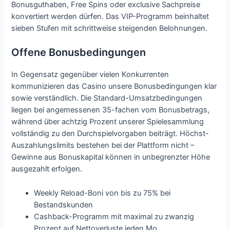
Bonusguthaben, Free Spins oder exclusive Sachpreise
konvertiert werden dürfen. Das VIP-Programm beinhaltet
sieben Stufen mit schrittweise steigenden Belohnungen.
Offene Bonusbedingungen
In Gegensatz gegenüber vielen Konkurrenten
kommunizieren das Casino unsere Bonusbedingungen klar
sowie verständlich. Die Standard-Umsatzbedingungen
liegen bei angemessenen 35-fachen vom Bonusbetrags,
während über achtzig Prozent unserer Spielesammlung
vollständig zu den Durchspielvorgaben beiträgt. Höchst-
Auszahlungslimits bestehen bei der Plattform nicht –
Gewinne aus Bonuskapital können in unbegrenzter Höhe
ausgezahlt erfolgen.
Weekly Reload-Boni von bis zu 75% bei
Bestandskunden
Cashback-Programm mit maximal zu zwanzig
Prozent auf Nettoverluste jeden Mo.