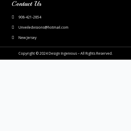
Contact Us
908-421-2854
Unveiledvisions@hotmail.com
New Jersey
Copyright © 2024 Design Ingenious – All Rights Reserved.