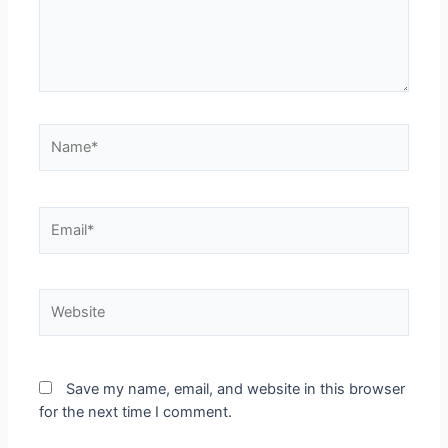
Save my name, email, and website in this browser
for the next time I comment.