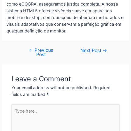
como eCOGRA, asseguramos justiça completa. A nossa
sistema HTML5 oferece vivência suave em aparelhos
mobile e desktop, com durações de abertura melhorados e
visuais adaptativos que conservam a perfeição gráfica em
qualquer definição de monitor.
←
Previous
Next Post
→
Post
Leave a Comment
Your email address will not be published.
Required
fields are marked
*