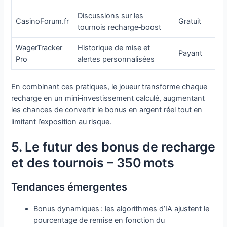
Discussions sur les
CasinoForum.fr
Gratuit
tournois recharge‑boost
WagerTracker
Historique de mise et
Payant
Pro
alertes personnalisées
En combinant ces pratiques, le joueur transforme chaque
recharge en un mini‑investissement calculé, augmentant
les chances de convertir le bonus en argent réel tout en
limitant l’exposition au risque.
5. Le futur des bonus de recharge
et des tournois – 350 mots
Tendances émergentes
Bonus dynamiques : les algorithmes d’IA ajustent le
pourcentage de remise en fonction du