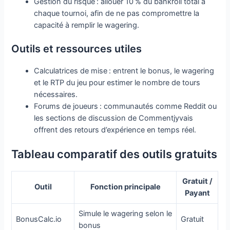
Gestion du risque : allouer 10 % du bankroll total à
chaque tournoi, afin de ne pas compromettre la
capacité à remplir le wagering.
Outils et ressources utiles
Calculatrices de mise : entrent le bonus, le wagering
et le RTP du jeu pour estimer le nombre de tours
nécessaires.
Forums de joueurs : communautés comme Reddit ou
les sections de discussion de Commentjyvais
offrent des retours d’expérience en temps réel.
Tableau comparatif des outils gratuits
Gratuit /
Outil
Fonction principale
Payant
Simule le wagering selon le
BonusCalc.io
Gratuit
bonus