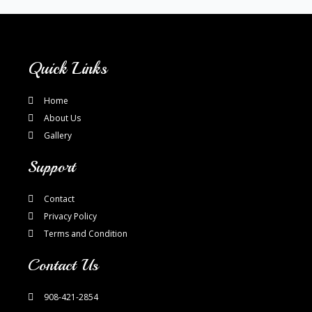
Quick Links
Home
About Us
Gallery
Support
Contact
Privacy Policy
Terms and Condition
Contact Us
908-421-2854