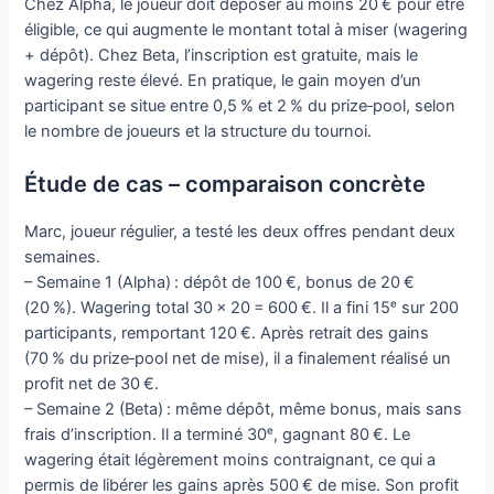
Chez Alpha, le joueur doit déposer au moins 20 € pour être
éligible, ce qui augmente le montant total à miser (wagering
+ dépôt). Chez Beta, l’inscription est gratuite, mais le
wagering reste élevé. En pratique, le gain moyen d’un
participant se situe entre 0,5 % et 2 % du prize‑pool, selon
le nombre de joueurs et la structure du tournoi.
Étude de cas – comparaison concrète
Marc, joueur régulier, a testé les deux offres pendant deux
semaines.
– Semaine 1 (Alpha) : dépôt de 100 €, bonus de 20 €
(20 %). Wagering total 30 × 20 = 600 €. Il a fini 15ᵉ sur 200
participants, remportant 120 €. Après retrait des gains
(70 % du prize‑pool net de mise), il a finalement réalisé un
profit net de 30 €.
– Semaine 2 (Beta) : même dépôt, même bonus, mais sans
frais d’inscription. Il a terminé 30ᵉ, gagnant 80 €. Le
wagering était légèrement moins contraignant, ce qui a
permis de libérer les gains après 500 € de mise. Son profit