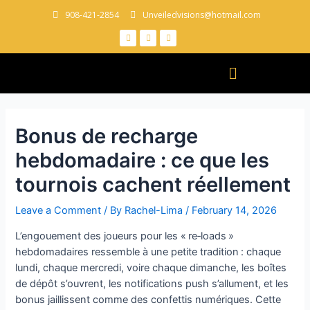
908-421-2854
Unveiledvisions@hotmail.com
Bonus de recharge
hebdomadaire : ce que les
tournois cachent réellement
Leave a Comment
/ By
Rachel-Lima
/
February 14, 2026
L’engouement des joueurs pour les « re‑loads »
hebdomadaires ressemble à une petite tradition : chaque
lundi, chaque mercredi, voire chaque dimanche, les boîtes
de dépôt s’ouvrent, les notifications push s’allument, et les
bonus jaillissent comme des confettis numériques. Cette