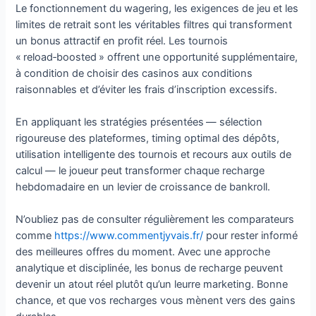
Le fonctionnement du wagering, les exigences de jeu et les
limites de retrait sont les véritables filtres qui transforment
un bonus attractif en profit réel. Les tournois
« reload‑boosted » offrent une opportunité supplémentaire,
à condition de choisir des casinos aux conditions
raisonnables et d’éviter les frais d’inscription excessifs.
En appliquant les stratégies présentées — sélection
rigoureuse des plateformes, timing optimal des dépôts,
utilisation intelligente des tournois et recours aux outils de
calcul — le joueur peut transformer chaque recharge
hebdomadaire en un levier de croissance de bankroll.
N’oubliez pas de consulter régulièrement les comparateurs
comme
https://www.commentjyvais.fr/
pour rester informé
des meilleures offres du moment. Avec une approche
analytique et disciplinée, les bonus de recharge peuvent
devenir un atout réel plutôt qu’un leurre marketing. Bonne
chance, et que vos recharges vous mènent vers des gains