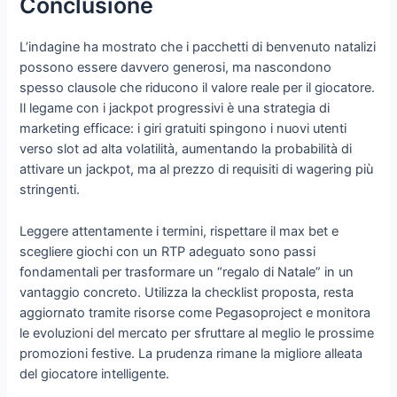
Conclusione
L’indagine ha mostrato che i pacchetti di benvenuto natalizi
possono essere davvero generosi, ma nascondono
spesso clausole che riducono il valore reale per il giocatore.
Il legame con i jackpot progressivi è una strategia di
marketing efficace: i giri gratuiti spingono i nuovi utenti
verso slot ad alta volatilità, aumentando la probabilità di
attivare un jackpot, ma al prezzo di requisiti di wagering più
stringenti.
Leggere attentamente i termini, rispettare il max bet e
scegliere giochi con un RTP adeguato sono passi
fondamentali per trasformare un “regalo di Natale” in un
vantaggio concreto. Utilizza la checklist proposta, resta
aggiornato tramite risorse come Pegasoproject e monitora
le evoluzioni del mercato per sfruttare al meglio le prossime
promozioni festive. La prudenza rimane la migliore alleata
del giocatore intelligente.