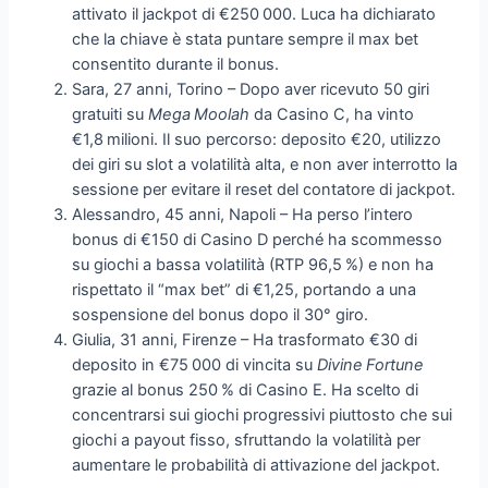
attivato il jackpot di €250 000. Luca ha dichiarato
che la chiave è stata puntare sempre il max bet
consentito durante il bonus.
Sara, 27 anni, Torino – Dopo aver ricevuto 50 giri
gratuiti su
Mega Moolah
da Casino C, ha vinto
€1,8 milioni. Il suo percorso: deposito €20, utilizzo
dei giri su slot a volatilità alta, e non aver interrotto la
sessione per evitare il reset del contatore di jackpot.
Alessandro, 45 anni, Napoli – Ha perso l’intero
bonus di €150 di Casino D perché ha scommesso
su giochi a bassa volatilità (RTP 96,5 %) e non ha
rispettato il “max bet” di €1,25, portando a una
sospensione del bonus dopo il 30° giro.
Giulia, 31 anni, Firenze – Ha trasformato €30 di
deposito in €75 000 di vincita su
Divine Fortune
grazie al bonus 250 % di Casino E. Ha scelto di
concentrarsi sui giochi progressivi piuttosto che sui
giochi a payout fisso, sfruttando la volatilità per
aumentare le probabilità di attivazione del jackpot.