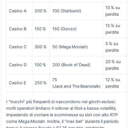
10 % su
Casino A
200 %
100 (Starburst)
perdite
15 % su
Casino B
150 %
150 (Gonzo)
perdite
5 % su
Casino C
300 %
50 (Mega Moolah)
perdite
20 % su
Casino D
100 %
200 (Book of Dead)
perdite
75
12 % su
Casino E
250 %
(Jack and The Beanstalk)
perdite
I “trucchi” più frequenti si nascondono nei giochi esclusi:
molti operatori limitano il rollover ai titoli a bassa volatilità,
impedendo di contare le scommesse su slot con alto RTP
come
Mega Moolah
. Inoltre, il “max bet” durante il periodo