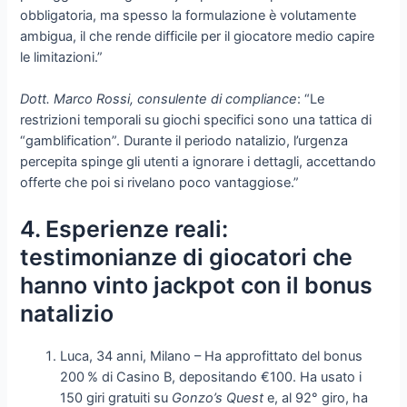
obbligatoria, ma spesso la formulazione è volutamente
ambigua, il che rende difficile per il giocatore medio capire
le limitazioni.”
Dott. Marco Rossi, consulente di compliance
: “Le
restrizioni temporali su giochi specifici sono una tattica di
“gamblification”. Durante il periodo natalizio, l’urgenza
percepita spinge gli utenti a ignorare i dettagli, accettando
offerte che poi si rivelano poco vantaggiose.”
4. Esperienze reali:
testimonianze di giocatori che
hanno vinto jackpot con il bonus
natalizio
Luca, 34 anni, Milano – Ha approfittato del bonus
200 % di Casino B, depositando €100. Ha usato i
150 giri gratuiti su
Gonzo’s Quest
e, al 92° giro, ha