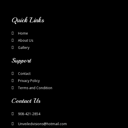
Quick Links
Home
About Us
Gallery
Support
Contact
Privacy Policy
Terms and Condition
Contact Us
908-421-2854
Unveiledvisions@hotmail.com