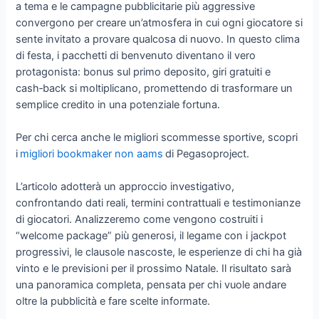
a tema e le campagne pubblicitarie più aggressive
convergono per creare un’atmosfera in cui ogni giocatore si
sente invitato a provare qualcosa di nuovo. In questo clima
di festa, i pacchetti di benvenuto diventano il vero
protagonista: bonus sul primo deposito, giri gratuiti e
cash‑back si moltiplicano, promettendo di trasformare un
semplice credito in una potenziale fortuna.
Per chi cerca anche le migliori scommesse sportive, scopri
i
migliori bookmaker non aams
di Pegasoproject.
L’articolo adotterà un approccio investigativo,
confrontando dati reali, termini contrattuali e testimonianze
di giocatori. Analizzeremo come vengono costruiti i
“welcome package” più generosi, il legame con i jackpot
progressivi, le clausole nascoste, le esperienze di chi ha già
vinto e le previsioni per il prossimo Natale. Il risultato sarà
una panoramica completa, pensata per chi vuole andare
oltre la pubblicità e fare scelte informate.