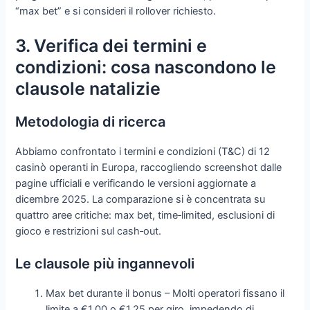
“max bet” e si consideri il rollover richiesto.
3. Verifica dei termini e
condizioni: cosa nascondono le
clausole natalizie
Metodologia di ricerca
Abbiamo confrontato i termini e condizioni (T&C) di 12
casinò operanti in Europa, raccogliendo screenshot dalle
pagine ufficiali e verificando le versioni aggiornate a
dicembre 2025. La comparazione si è concentrata su
quattro aree critiche: max bet, time‑limited, esclusioni di
gioco e restrizioni sul cash‑out.
Le clausole più ingannevoli
Max bet durante il bonus – Molti operatori fissano il
limite a €1,00 o €1,25 per giro, impedendo di