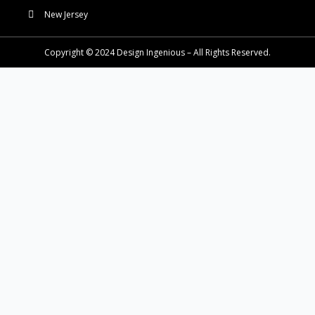
New Jersey
Copyright © 2024 Design Ingenious – All Rights Reserved.