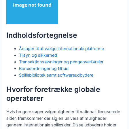
Indholdsfortegnelse
Årsager til at vælge internationale platforme
Tilsyn og sikkerhed
Transaktionsløsninger og pengeoverførsler
Bonusordninger og tilbud
Spillebibliotek samt softwareudbydere
Hvorfor foretrække globale
operatører
Hvis brugere søger valgmuligheder til nationalt licenserede
sider, fremkommer der sig en univers af muligheder
gennem internationale spillesider. Disse udbydere holder