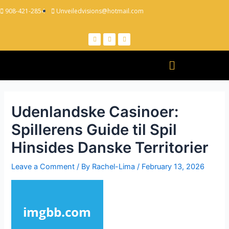
908-421-2854
Unveiledvisions@hotmail.com
Udenlandske Casinoer:
Spillerens Guide til Spil
Hinsides Danske Territorier
Leave a Comment
/ By
Rachel-Lima
/
February 13, 2026