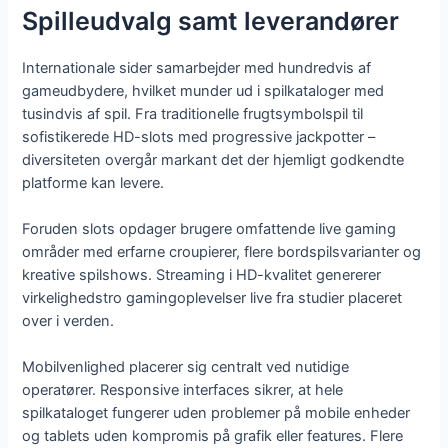
Spilleudvalg samt leverandører
Internationale sider samarbejder med hundredvis af
gameudbydere, hvilket munder ud i spilkataloger med
tusindvis af spil. Fra traditionelle frugtsymbolspil til
sofistikerede HD-slots med progressive jackpotter –
diversiteten overgår markant det der hjemligt godkendte
platforme kan levere.
Foruden slots opdager brugere omfattende live gaming
områder med erfarne croupierer, flere bordspilsvarianter og
kreative spilshows. Streaming i HD-kvalitet genererer
virkelighedstro gamingoplevelser live fra studier placeret
over i verden.
Mobilvenlighed placerer sig centralt ved nutidige
operatører. Responsive interfaces sikrer, at hele
spilkataloget fungerer uden problemer på mobile enheder
og tablets uden kompromis på grafik eller features. Flere