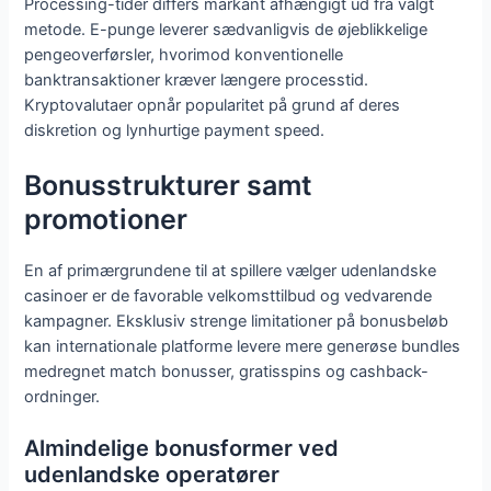
Processing-tider differs markant afhængigt ud fra valgt
metode. E-punge leverer sædvanligvis de øjeblikkelige
pengeoverførsler, hvorimod konventionelle
banktransaktioner kræver længere processtid.
Kryptovalutaer opnår popularitet på grund af deres
diskretion og lynhurtige payment speed.
Bonusstrukturer samt
promotioner
En af primærgrundene til at spillere vælger udenlandske
casinoer er de favorable velkomsttilbud og vedvarende
kampagner. Eksklusiv strenge limitationer på bonusbeløb
kan internationale platforme levere mere generøse bundles
medregnet match bonusser, gratisspins og cashback-
ordninger.
Almindelige bonusformer ved
udenlandske operatører