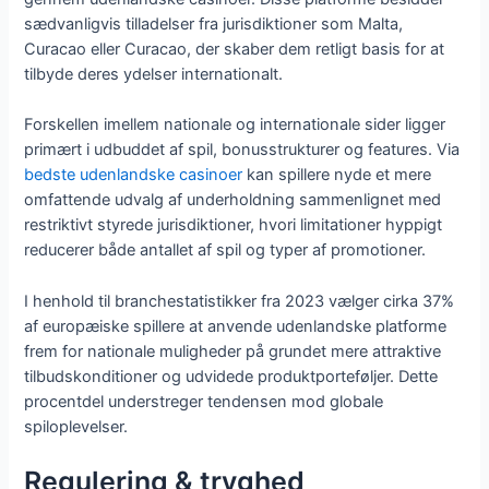
sædvanligvis tilladelser fra jurisdiktioner som Malta,
Curacao eller Curacao, der skaber dem retligt basis for at
tilbyde deres ydelser internationalt.
Forskellen imellem nationale og internationale sider ligger
primært i udbuddet af spil, bonusstrukturer og features. Via
bedste udenlandske casinoer
kan spillere nyde et mere
omfattende udvalg af underholdning sammenlignet med
restriktivt styrede jurisdiktioner, hvori limitationer hyppigt
reducerer både antallet af spil og typer af promotioner.
I henhold til branchestatistikker fra 2023 vælger cirka 37%
af europæiske spillere at anvende udenlandske platforme
frem for nationale muligheder på grundet mere attraktive
tilbudskonditioner og udvidede produktporteføljer. Dette
procentdel understreger tendensen mod globale
spiloplevelser.
Regulering & tryghed