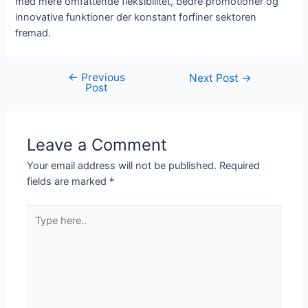
med mere omfattende fleksibilitet, bedre promotioner og
innovative funktioner der konstant forfiner sektoren
fremad.
←
Previous
Next Post
→
Post
Leave a Comment
Your email address will not be published.
Required
fields are marked
*