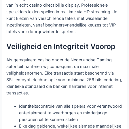
van ‘n echt casino direct bij je display. Professionele
spelleiders leiden spellen in realtime via HD streaming. Je
kunt kiezen van verschillende tafels met wisselende
inzetlimieten, vanaf beginnersvriendelijke keuzes tot VIP-
tafels voor doorgewinterde spelers.
Veiligheid en Integriteit Voorop
Als gereguleerd casino onder de Nederlandse Gaming
autoriteit hanteren wij consequent de maximale
veiligheidsnormen. Elke transactie staat beschermd via
SSL-encryptietechnologie voor minimaal 256 bits codering,
identieke standaard die banken hanteren voor internet
transacties.
Identiteitscontrole van alle spelers voor verantwoord
entertainment te waarborgen en minderjarige
personen uit te kunnen sluiten
Elke dag geldende, wekelijkse alsmede maandelijkse