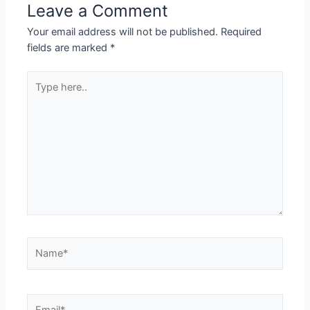
Leave a Comment
Your email address will not be published.
Required
fields are marked
*