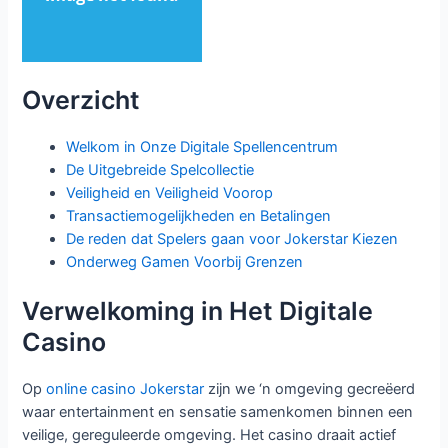
Overzicht
Welkom in Onze Digitale Spellencentrum
De Uitgebreide Spelcollectie
Veiligheid en Veiligheid Voorop
Transactiemogelijkheden en Betalingen
De reden dat Spelers gaan voor Jokerstar Kiezen
Onderweg Gamen Voorbij Grenzen
Verwelkoming in Het Digitale
Casino
Op
online casino Jokerstar
zijn we ‘n omgeving gecreëerd
waar entertainment en sensatie samenkomen binnen een
veilige, gereguleerde omgeving. Het casino draait actief