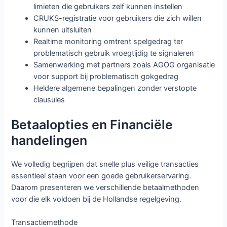
limieten die gebruikers zelf kunnen instellen
CRUKS-registratie voor gebruikers die zich willen
kunnen uitsluiten
Realtime monitoring omtrent spelgedrag ter
problematisch gebruik vroegtijdig te signaleren
Samenwerking met partners zoals AGOG organisatie
voor support bij problematisch gokgedrag
Heldere algemene bepalingen zonder verstopte
clausules
Betaalopties en Financiële
handelingen
We volledig begrijpen dat snelle plus veilige transacties
essentieel staan voor een goede gebruikerservaring.
Daarom presenteren we verschillende betaalmethoden
voor die elk voldoen bij de Hollandse regelgeving.
Transactiemethode