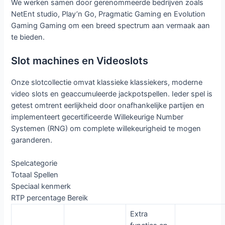
We werken samen door gerenommeerde bedrijven zoals
NetEnt studio, Play’n Go, Pragmatic Gaming en Evolution
Gaming Gaming om een breed spectrum aan vermaak aan
te bieden.
Slot machines en Videoslots
Onze slotcollectie omvat klassieke klassiekers, moderne
video slots en geaccumuleerde jackpotspellen. Ieder spel is
getest omtrent eerlijkheid door onafhankelijke partijen en
implementeert gecertificeerde Willekeurige Number
Systemen (RNG) om complete willekeurigheid te mogen
garanderen.
Spelcategorie
Totaal Spellen
Speciaal kenmerk
RTP percentage Bereik
Extra