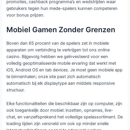
promoties, cashback programma’s en wedstrijden waar
gebruikers tegen hun mede-spelers kunnen competeren
voor bonus prijzen.
Mobiel Gamen Zonder Grenzen
Boven dan 65 procent van de spelers zet in mobiele
apparaten om verbinding te verkrijgen tot ons online
casino. Bijgevolg hebben we geïnvesteerd voor een
volledig geoptimaliseerde mobile ervaring dat werkt met
iOS, Android OS en tab devices. Je moet geen mobiele app
te binnenhalen; onze site past zich automatisch
automatisch bij elk displaytype aan middels responsive
structuur.
Elke functionaliteiten die beschikbaar zijn op computer, zijn
ook toegankelijk door mobiel: inzetten, opnames, live-
chat, en vanzelfsprekend het volledige spelassortiment. De
loading tijden zijn versneld om ook op minder snelle