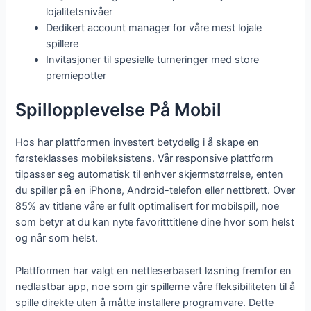
lojalitetsnivåer
Dedikert account manager for våre mest lojale
spillere
Invitasjoner til spesielle turneringer med store
premiepotter
Spillopplevelse På Mobil
Hos har plattformen investert betydelig i å skape en
førsteklasses mobileksistens. Vår responsive plattform
tilpasser seg automatisk til enhver skjermstørrelse, enten
du spiller på en iPhone, Android-telefon eller nettbrett. Over
85% av titlene våre er fullt optimalisert for mobilspill, noe
som betyr at du kan nyte favoritttitlene dine hvor som helst
og når som helst.
Plattformen har valgt en nettleserbasert løsning fremfor en
nedlastbar app, noe som gir spillerne våre fleksibiliteten til å
spille direkte uten å måtte installere programvare. Dette