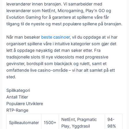
leverandører innen bransjen. Vi samarbeider med
leverandører som NetEnt, Microgaming, Play’n GO og
Evolution Gaming for å garantere at spillerne våre får
tilgang til de nyeste og mest populære spillene på bransjen.
Når man besøker
beste casinoer
, vil du oppdage at vi har
organisert spillene våre i intuitive kategorier som gjør det
lett å oppdage nøyaktig det man søker etter. Fra
tradisjonelle slots til nye videoslots med progressive
gevinster, bordspill som blackjack og rulett, samt et
omfattende live casino-område – vi har alt samlet på ett
sted.
Spillkategori
Antall Titler
Populære Utviklere
RTP-Range
NetEnt, Pragmatic
94-
Spilleautomater
1500+
Play, Yggdrasil
98%