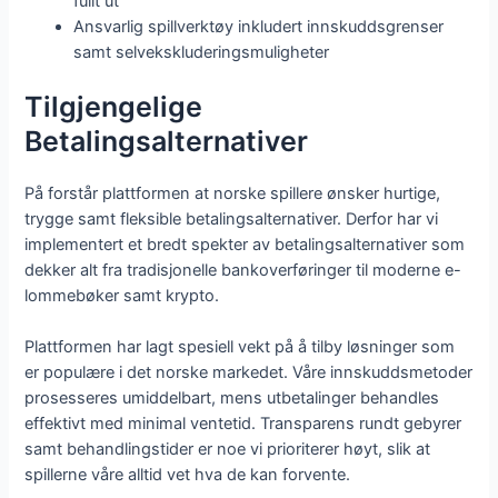
fullt ut
Ansvarlig spillverktøy inkludert innskuddsgrenser
samt selvekskluderingsmuligheter
Tilgjengelige
Betalingsalternativer
På forstår plattformen at norske spillere ønsker hurtige,
trygge samt fleksible betalingsalternativer. Derfor har vi
implementert et bredt spekter av betalingsalternativer som
dekker alt fra tradisjonelle bankoverføringer til moderne e-
lommebøker samt krypto.
Plattformen har lagt spesiell vekt på å tilby løsninger som
er populære i det norske markedet. Våre innskuddsmetoder
prosesseres umiddelbart, mens utbetalinger behandles
effektivt med minimal ventetid. Transparens rundt gebyrer
samt behandlingstider er noe vi prioriterer høyt, slik at
spillerne våre alltid vet hva de kan forvente.