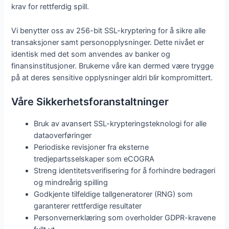
krav for rettferdig spill.
Vi benytter oss av 256-bit SSL-kryptering for å sikre alle
transaksjoner samt personopplysninger. Dette nivået er
identisk med det som anvendes av banker og
finansinstitusjoner. Brukerne våre kan dermed være trygge
på at deres sensitive opplysninger aldri blir kompromittert.
Våre Sikkerhetsforanstaltninger
Bruk av avansert SSL-krypteringsteknologi for alle
dataoverføringer
Periodiske revisjoner fra eksterne
tredjepartsselskaper som eCOGRA
Streng identitetsverifisering for å forhindre bedrageri
og mindreårig spilling
Godkjente tilfeldige tallgeneratorer (RNG) som
garanterer rettferdige resultater
Personvernerklæring som overholder GDPR-kravene