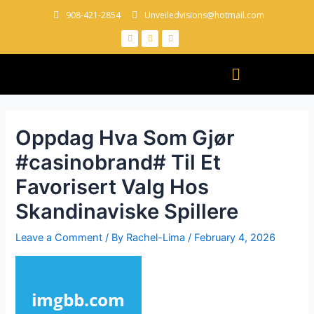
908-421-2854
Unveiledvisions@hotmail.com
Oppdag Hva Som Gjør
#casinobrand# Til Et
Favorisert Valg Hos
Skandinaviske Spillere
Leave a Comment
/ By
Rachel-Lima
/
February 4, 2026