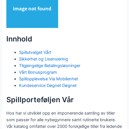
Innhold
Spillutvalget Vårt
Sikkerhet og Lisensiering
Tilgjengelige Betalingsløsninger
Vårt Bonusprogram
Spillopplevelse Via Mobilenhet
Kundeservice Døgnet Døgnet
Spillporteføljen Vår
Hos har vi utviklet opp en imponerende samling av titler
som passer for alle nybegynnere samt rutinerte brukere.
Vår katalog omfatter over 2000 forskjellige titler fra ledende