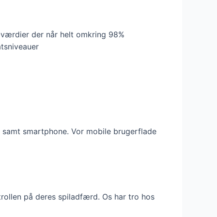
værdier der når helt omkring 98%
atsniveauer
ler samt smartphone. Vor mobile brugerflade
trollen på deres spiladfærd. Os har tro hos