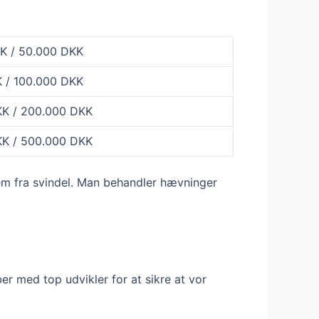
K / 50.000 DKK
 / 100.000 DKK
K / 200.000 DKK
K / 500.000 DKK
tem fra svindel. Man behandler hævninger
r med top udvikler for at sikre at vor