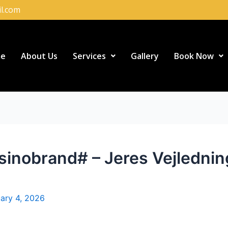
l.com
e
About Us
Services
Gallery
Book Now
sinobrand# – Jeres Vejledning
ary 4, 2026