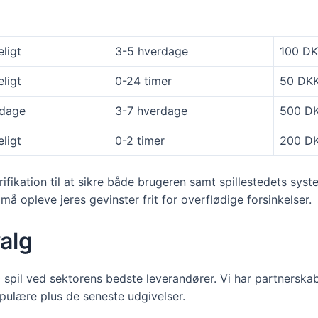
eligt
3-5 hverdage
100 DK
eligt
0-24 timer
50 DKK
rdage
3-7 hverdage
500 DK
eligt
0-2 timer
200 DK
ifikation til at sikre både brugeren samt spillestedets sys
 opleve jeres gevinster frit for overflødige forsinkelser.
alg
spil ved sektorens bedste leverandører. Vi har partnerskabe
populære plus de seneste udgivelser.