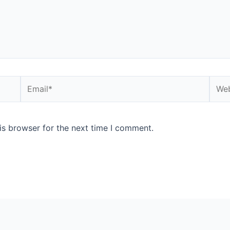
is browser for the next time I comment.