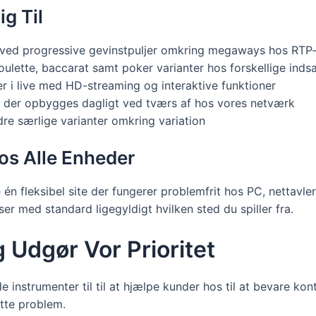
g Til
 ved progressive gevinstpuljer omkring megaways hos RTP-
roulette, baccarat samt poker varianter hos forskellige inds
 i live med HD-streaming og interaktive funktioner
 der opbygges dagligt ved tværs af hos vores netværk
re særlige varianter omkring variation
os Alle Enheder
e én fleksibel site der fungerer problemfrit hos PC, nettav
r med standard ligegyldigt hvilken sted du spiller fra.
 Udgør Vor Prioritet
 instrumenter til til at hjælpe kunder hos til at bevare kon
ette problem.