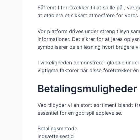
Såfremt I foretrækker til at spille på , v
at etablere et sikkert atmosfære for vores b
Vor platform drives under streng tilsyn sa
informationer. Det sikrer for at jeres oply
symboliserer os en løsning hvori brugere v
I virkeligheden demonstrerer globale unde
vigtigste faktorer når disse foretrækker én 
Betalingsmuligheder 
Ved tilbyder vi én stort sortiment blandt 
essentiel for en god spilleoplevelse.
Betalingsmetode
Indsættelsestid