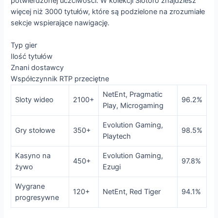
potwierdzonej uczciwości. W kolekcji Slotoro znajdziesz
więcej niż 3000 tytułów, które są podzielone na zrozumiałe
sekcje wspierające nawigację.
Typ gier
Ilość tytułów
Znani dostawcy
Współczynnik RTP przeciętne
NetEnt, Pragmatic
Sloty wideo
2100+
96.2%
Play, Microgaming
Evolution Gaming,
Gry stołowe
350+
98.5%
Playtech
Kasyno na
Evolution Gaming,
450+
97.8%
żywo
Ezugi
Wygrane
120+
NetEnt, Red Tiger
94.1%
progresywne