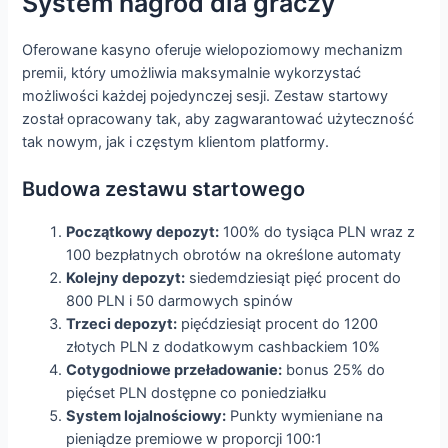
System nagród dla graczy
Oferowane kasyno oferuje wielopoziomowy mechanizm
premii, który umożliwia maksymalnie wykorzystać
możliwości każdej pojedynczej sesji. Zestaw startowy
został opracowany tak, aby zagwarantować użyteczność
tak nowym, jak i częstym klientom platformy.
Budowa zestawu startowego
Początkowy depozyt:
100% do tysiąca PLN wraz z
100 bezpłatnych obrotów na określone automaty
Kolejny depozyt:
siedemdziesiąt pięć procent do
800 PLN i 50 darmowych spinów
Trzeci depozyt:
pięćdziesiąt procent do 1200
złotych PLN z dodatkowym cashbackiem 10%
Cotygodniowe przeładowanie:
bonus 25% do
pięćset PLN dostępne co poniedziałku
System lojalnościowy:
Punkty wymieniane na
pieniądze premiowe w proporcji 100:1