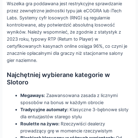
Wszelka gra poddawana jest restrykcyjne sprawdzanie
przez zewnętrzne jednostki typu jak eCOGRA lub iTech
Labs. Systemy cyfr losowych (RNG) są regularnie
kontrolowane, aby potwierdzić absolutną losowość
wyników. Należy wspomnieć, że zgodnie z statystyk z
2023 roku, typowy RTP (Return to Player) w
certyfikowanych kasynach online osiąga 96%, co czyni je
znacznie opłacalnymi dla graczy niż stacjonarne salony
gier naziemne.
Najchętniej wybierane kategorie w
Slotoro
Megaways:
Zaawansowana zasada z licznymi
sposobów na bonus w każdym obrocie
Tradycyjne automaty:
Klasyczne 3-bębnowe sloty
dla entuzjastów starego stylu
Roulette na żywo:
Rzeczywiści dealerzy
prowadzący grę w momencie rzeczywistym