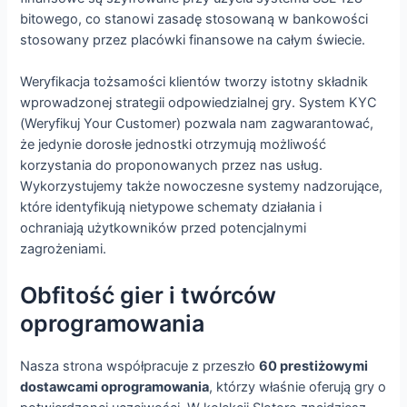
bitowego, co stanowi zasadę stosowaną w bankowości
stosowany przez placówki finansowe na całym świecie.
Weryfikacja tożsamości klientów tworzy istotny składnik
wprowadzonej strategii odpowiedzialnej gry. System KYC
(Weryfikuj Your Customer) pozwala nam zagwarantować,
że jedynie dorosłe jednostki otrzymują możliwość
korzystania do proponowanych przez nas usług.
Wykorzystujemy także nowoczesne systemy nadzorujące,
które identyfikują nietypowe schematy działania i
ochraniają użytkowników przed potencjalnymi
zagrożeniami.
Obfitość gier i twórców
oprogramowania
Nasza strona współpracuje z przeszło
60 prestiżowymi
dostawcami oprogramowania
, którzy właśnie oferują gry o