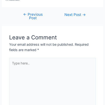
←
Previous
Next Post
→
Post
Leave a Comment
Your email address will not be published.
Required
fields are marked
*