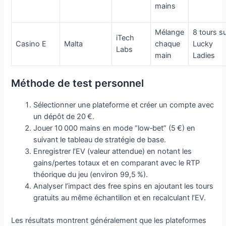
mains
Mélange
8 tours s
iTech
Casino E
Malta
chaque
Lucky
Labs
main
Ladies
Méthode de test personnel
Sélectionner une plateforme et créer un compte avec
un dépôt de 20 €.
Jouer 10 000 mains en mode “low‑bet” (5 €) en
suivant le tableau de stratégie de base.
Enregistrer l’EV (valeur attendue) en notant les
gains/pertes totaux et en comparant avec le RTP
théorique du jeu (environ 99,5 %).
Analyser l’impact des free spins en ajoutant les tours
gratuits au même échantillon et en recalculant l’EV.
Les résultats montrent généralement que les plateformes