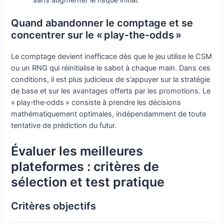
sans augmenter le risque initial.
Quand abandonner le comptage et se
concentrer sur le « play‑the‑odds »
Le comptage devient inefficace dès que le jeu utilise le CSM
ou un RNG qui réinitialise le sabot à chaque main. Dans ces
conditions, il est plus judicieux de s’appuyer sur la stratégie
de base et sur les avantages offerts par les promotions. Le
« play‑the‑odds » consiste à prendre les décisions
mathématiquement optimales, indépendamment de toute
tentative de prédiction du futur.
Évaluer les meilleures
plateformes : critères de
sélection et test pratique
Critères objectifs