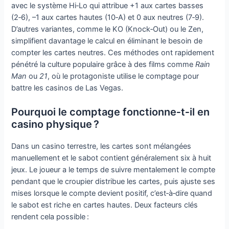
avec le système Hi‑Lo qui attribue +1 aux cartes basses
(2‑6), –1 aux cartes hautes (10‑A) et 0 aux neutres (7‑9).
D’autres variantes, comme le KO (Knock‑Out) ou le Zen,
simplifient davantage le calcul en éliminant le besoin de
compter les cartes neutres. Ces méthodes ont rapidement
pénétré la culture populaire grâce à des films comme
Rain
Man
ou
21
, où le protagoniste utilise le comptage pour
battre les casinos de Las Vegas.
Pourquoi le comptage fonctionne‑t‑il en
casino physique ?
Dans un casino terrestre, les cartes sont mélangées
manuellement et le sabot contient généralement six à huit
jeux. Le joueur a le temps de suivre mentalement le compte
pendant que le croupier distribue les cartes, puis ajuste ses
mises lorsque le compte devient positif, c’est‑à‑dire quand
le sabot est riche en cartes hautes. Deux facteurs clés
rendent cela possible :