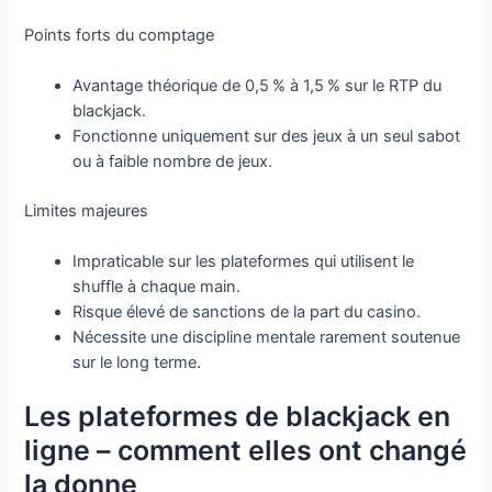
Points forts du comptage
Avantage théorique de 0,5 % à 1,5 % sur le RTP du
blackjack.
Fonctionne uniquement sur des jeux à un seul sabot
ou à faible nombre de jeux.
Limites majeures
Impraticable sur les plateformes qui utilisent le
shuffle à chaque main.
Risque élevé de sanctions de la part du casino.
Nécessite une discipline mentale rarement soutenue
sur le long terme.
Les plateformes de blackjack en
ligne – comment elles ont changé
la donne