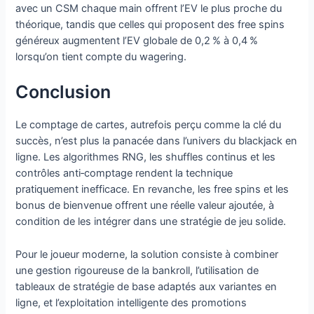
avec un CSM chaque main offrent l’EV le plus proche du
théorique, tandis que celles qui proposent des free spins
généreux augmentent l’EV globale de 0,2 % à 0,4 %
lorsqu’on tient compte du wagering.
Conclusion
Le comptage de cartes, autrefois perçu comme la clé du
succès, n’est plus la panacée dans l’univers du blackjack en
ligne. Les algorithmes RNG, les shuffles continus et les
contrôles anti‑comptage rendent la technique
pratiquement inefficace. En revanche, les free spins et les
bonus de bienvenue offrent une réelle valeur ajoutée, à
condition de les intégrer dans une stratégie de jeu solide.
Pour le joueur moderne, la solution consiste à combiner
une gestion rigoureuse de la bankroll, l’utilisation de
tableaux de stratégie de base adaptés aux variantes en
ligne, et l’exploitation intelligente des promotions