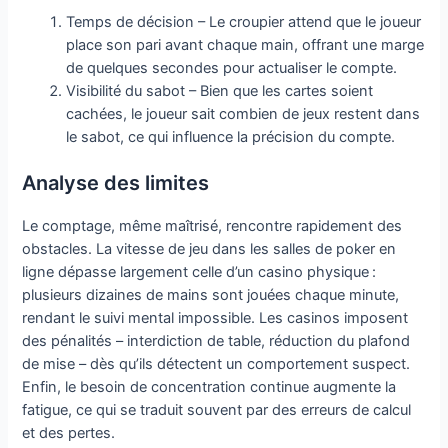
Temps de décision – Le croupier attend que le joueur
place son pari avant chaque main, offrant une marge
de quelques secondes pour actualiser le compte.
Visibilité du sabot – Bien que les cartes soient
cachées, le joueur sait combien de jeux restent dans
le sabot, ce qui influence la précision du compte.
Analyse des limites
Le comptage, même maîtrisé, rencontre rapidement des
obstacles. La vitesse de jeu dans les salles de poker en
ligne dépasse largement celle d’un casino physique :
plusieurs dizaines de mains sont jouées chaque minute,
rendant le suivi mental impossible. Les casinos imposent
des pénalités – interdiction de table, réduction du plafond
de mise – dès qu’ils détectent un comportement suspect.
Enfin, le besoin de concentration continue augmente la
fatigue, ce qui se traduit souvent par des erreurs de calcul
et des pertes.