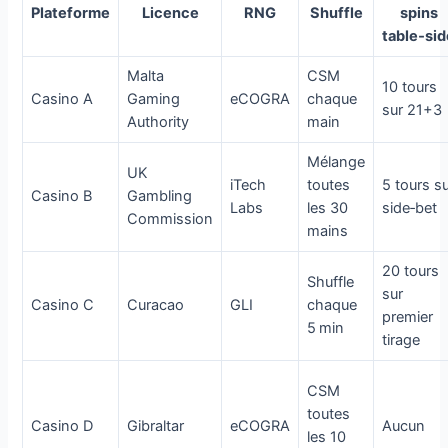
Plateforme
Licence
RNG
Shuffle
spins
table‑si
Malta
CSM
10 tours
Casino A
Gaming
eCOGRA
chaque
sur 21+3
Authority
main
Mélange
UK
iTech
toutes
5 tours s
Casino B
Gambling
Labs
les 30
side‑bet
Commission
mains
20 tours
Shuffle
sur
Casino C
Curacao
GLI
chaque
premier
5 min
tirage
CSM
toutes
Casino D
Gibraltar
eCOGRA
Aucun
les 10