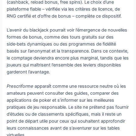
(cashback, reload bonus, free spins). Le choix d’une
plateforme fiable – vérifiée via les critères de licence, de
RNG certifié et d’offre de bonus – complète ce dispositif.
L’avenir du blackjack pourrait voir l’émergence de nouvelles
formes de bonus, comme des tours gratuits sur des
side‑bets dynamiques ou des programmes de fidélité
basés sur l’anonymat et la transparence. Dans ce contexte,
le comptage deviendra encore plus marginal, tandis que les
joueurs qui maîtrisent l’ensemble des leviers disponibles
garderont l’avantage.
Prescriforme
apparaît comme une ressource neutre où les
amateurs peuvent consulter des guides, comparer des
applications de poker et s’informer sur les meilleures
pratiques de jeu responsable. Le site ne prétend pas fournir
d’études ou de classements spécifiques, mais il reste un
point de départ utile pour ceux qui souhaitent approfondir
leurs connaissances avant de s’aventurer sur les tables
virtuelles.