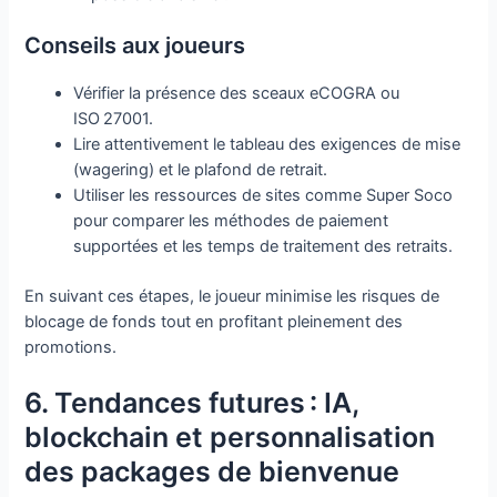
Conseils aux joueurs
Vérifier la présence des sceaux eCOGRA ou
ISO 27001.
Lire attentivement le tableau des exigences de mise
(wagering) et le plafond de retrait.
Utiliser les ressources de sites comme Super Soco
pour comparer les méthodes de paiement
supportées et les temps de traitement des retraits.
En suivant ces étapes, le joueur minimise les risques de
blocage de fonds tout en profitant pleinement des
promotions.
6. Tendances futures : IA,
blockchain et personnalisation
des packages de bienvenue