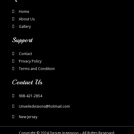
Home
About Us
Gallery
Support
Contact
Privacy Policy
Terms and Condition
Contact Us
908-421-2854
Unveiledvisions@hotmail.com
New Jersey
Copyright © 2024 Design Ingenious – All Rights Reserved.