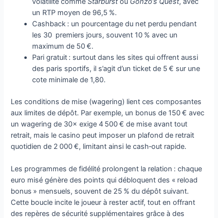
volatilité comme
Starburst
ou
Gonzo’s Quest
, avec
un RTP moyen de 96,5 %.
Cashback : un pourcentage du net perdu pendant
les 30 premiers jours, souvent 10 % avec un
maximum de 50 €.
Pari gratuit : surtout dans les sites qui offrent aussi
des paris sportifs, il s’agit d’un ticket de 5 € sur une
cote minimale de 1,80.
Les conditions de mise (wagering) lient ces composantes
aux limites de dépôt. Par exemple, un bonus de 150 € avec
un wagering de 30× exige 4 500 € de mise avant tout
retrait, mais le casino peut imposer un plafond de retrait
quotidien de 2 000 €, limitant ainsi le cash‑out rapide.
Les programmes de fidélité prolongent la relation : chaque
euro misé génère des points qui débloquent des « reload
bonus » mensuels, souvent de 25 % du dépôt suivant.
Cette boucle incite le joueur à rester actif, tout en offrant
des repères de sécurité supplémentaires grâce à des