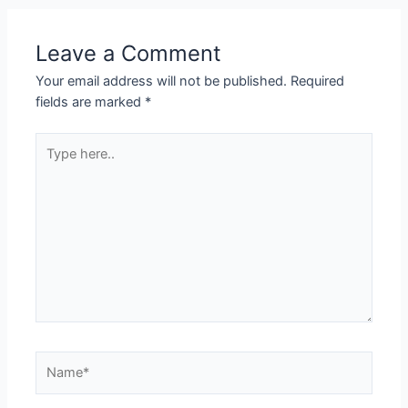
Leave a Comment
Your email address will not be published.
Required
fields are marked
*