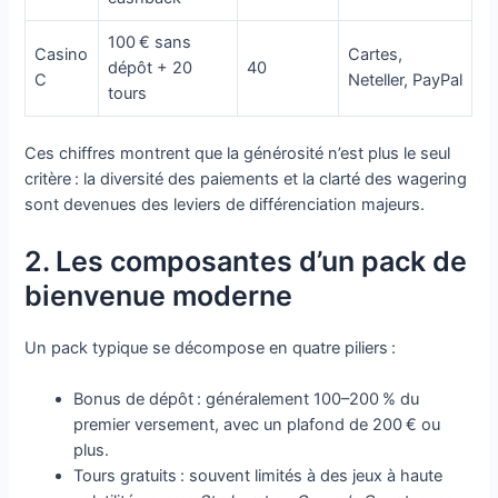
100 € sans
Casino
Cartes,
dépôt + 20
40
C
Neteller, PayPal
tours
Ces chiffres montrent que la générosité n’est plus le seul
critère : la diversité des paiements et la clarté des wagering
sont devenues des leviers de différenciation majeurs.
2. Les composantes d’un pack de
bienvenue moderne
Un pack typique se décompose en quatre piliers :
Bonus de dépôt : généralement 100–200 % du
premier versement, avec un plafond de 200 € ou
plus.
Tours gratuits : souvent limités à des jeux à haute