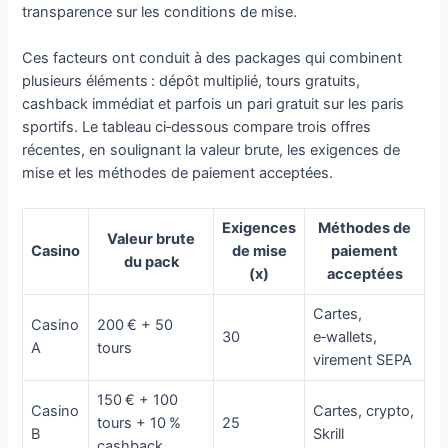
transparence sur les conditions de mise.
Ces facteurs ont conduit à des packages qui combinent
plusieurs éléments : dépôt multiplié, tours gratuits,
cashback immédiat et parfois un pari gratuit sur les paris
sportifs. Le tableau ci‑dessous compare trois offres
récentes, en soulignant la valeur brute, les exigences de
mise et les méthodes de paiement acceptées.
Exigences
Méthodes de
Valeur brute
Casino
de mise
paiement
du pack
(x)
acceptées
Cartes,
Casino
200 € + 50
30
e‑wallets,
A
tours
virement SEPA
150 € + 100
Casino
Cartes, crypto,
tours + 10 %
25
B
Skrill
cashback