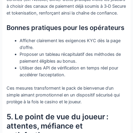
à choisir des canaux de paiement déjà soumis à 3‑D Secure
et tokenisation, renforçant ainsi la chaîne de confiance.
Bonnes pratiques pour les opérateurs
Afficher clairement les exigences KYC dès la page
d’offre.
Proposer un tableau récapitulatif des méthodes de
paiement éligibles au bonus.
Utiliser des API de vérification en temps réel pour
accélérer l’acceptation.
Ces mesures transforment le pack de bienvenue d’un
simple aimant promotionnel en un dispositif sécurisé qui
protège à la fois le casino et le joueur.
5. Le point de vue du joueur :
attentes, méfiance et