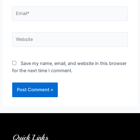
Save my name, email, and website in this browser
for the next time I comment.
Quick Links