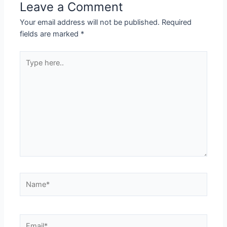
Leave a Comment
Your email address will not be published.
Required
fields are marked
*