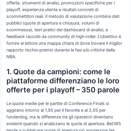
offerte, strumenti di analisi, promozioni specifiche per i
playoff, esperienza utente e risultati concreti di
scommettitori reali. Il metodo di valutazione combina dati
pubblici (quote di apertura e chiusura, volumi di
scommessa), test pratici dei dashboard di analisi, e
feedback raccolti da community di high‑roller. L’obiettivo è
fornire al lettore una mappa chiara di dove trovare il miglior
rapporto rischio‑premio durante le fasi più critiche della
NBA.
1. Quote da campioni: come le
piattaforme differenziano le loro
offerte per i playoff – 350 parole
Le quote medie per le partite di Conference Finals si
aggirano intorno al 1,95 per il favorite e al 2,05 per
l’underdog, ma le differenze tra gli operatori diventano
evidenti quando si analizzano le quote di apertura. Bet365
tende a pubblicare quote di apertura più aggressive (es.