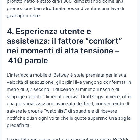
profitto netto è stato di $1 300, dimostrando come una
promozione ben strutturata possa diventare una leva di
guadagno reale.
4. Esperienza utente e
assistenza: il fattore “comfort”
nei momenti di alta tensione –
410 parole
L’interfaccia mobile di Betway è stata premiata per la sua
velocità di esecuzione: gli ordini live vengono confermati in
meno di 0,2 secondi, riducendo al minimo il rischio di
slippage durante i timeout decisivi. DraftKings, invece, offre
una personalizzazione avanzata del feed, consentendo di
salvare le proprie “watchlist” di squadre e di ricevere
notifiche push ogni volta che le quote superano una soglia
predefinita.
Le piattaforme di supporto variano notevolmente. Bet365