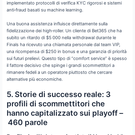
implementato protocolli di verifica KYC rigorosi e sistemi
anti‑fraud basati su machine learning.
Una buona assistenza influisce direttamente sulla
fidelizzazione dei high‑roller. Un cliente di Bet365 che ha
subito un ritardo di $5 000 nella withdrawal durante le
Finals ha ricevuto una chiamata personale dal team VIP,
una ricompensa di $250 in bonus e una garanzia di priorità
sui futuri prelievi. Questo tipo di “comfort service” è spesso
il fattore decisivo che spinge i grandi scommettitori a
rimanere fedeli a un operatore piuttosto che cercare
alternative più economiche.
5. Storie di successo reale: 3
profili di scommettitori che
hanno capitalizzato sui playoff –
460 parole