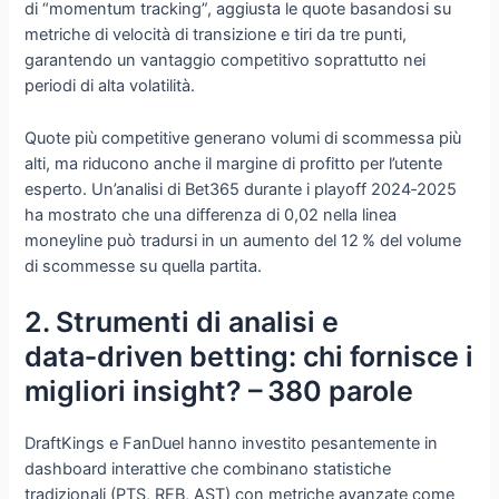
di “momentum tracking”, aggiusta le quote basandosi su
metriche di velocità di transizione e tiri da tre punti,
garantendo un vantaggio competitivo soprattutto nei
periodi di alta volatilità.
Quote più competitive generano volumi di scommessa più
alti, ma riducono anche il margine di profitto per l’utente
esperto. Un’analisi di Bet365 durante i playoff 2024‑2025
ha mostrato che una differenza di 0,02 nella linea
moneyline può tradursi in un aumento del 12 % del volume
di scommesse su quella partita.
2. Strumenti di analisi e
data‑driven betting: chi fornisce i
migliori insight? – 380 parole
DraftKings e FanDuel hanno investito pesantemente in
dashboard interattive che combinano statistiche
tradizionali (PTS, REB, AST) con metriche avanzate come