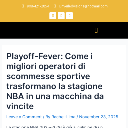
908-421-2854
Unveiledvisions@hotmail.com
Playoff‑Fever: Come i
migliori operatori di
scommesse sportive
trasformano la stagione
NBA in una macchina da
vincite
Leave a Comment
/ By
Rachel-Lima
/
November 23, 2025
La stagione NBA 2025‑2026 è già al culmine di un