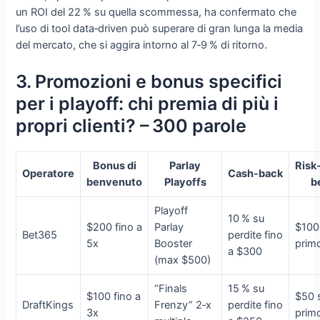
un ROI del 22 % su quella scommessa, ha confermato che
l’uso di tool data‑driven può superare di gran lunga la media
del mercato, che si aggira intorno al 7‑9 % di ritorno.
3. Promozioni e bonus specifici
per i playoff: chi premia di più i
propri clienti? – 300 parole
Bonus di
Parlay
Risk
Operatore
Cash‑back
benvenuto
Playoffs
b
Playoff
10 % su
$200 fino a
Parlay
$100
Bet365
perdite fino
5x
Booster
primo
a $300
(max $500)
“Finals
15 % su
$100 fino a
$50 
DraftKings
Frenzy” 2‑x
perdite fino
3x
primo