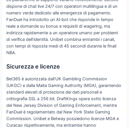
dispone di chat live 24/7 con operatori multilingua e di un
numero verde dedicato alle emergenze di pagamento.
FanDuel ha introdotto un AI‑bot che risponde in tempo
reale a domande su bonus e requisiti di wagering, ma
indirizza rapidamente a un operatore umano per problemi
di verifica dell’identità. Unibet combina entrambi i canali,
con tempi di risposta medi di 45 secondi durante le finali
NBA.
Sicurezza e licenze
Bet365 è autorizzata dall’UK Gambling Commission
(UKGC) e dalla Malta Gaming Authority (MGA), garantendo
standard elevati di protezione dei dati personali e
crittografia SSL a 256 bit. DraftKings opera sotto licenza
del New Jersey Division of Gaming Enforcement, mentre
FanDuel è regolamentato dal New York State Gaming
Commission. Unibet e Betway possiedono licenze MGA e
Curacao rispettivamente, ma entrambe hanno