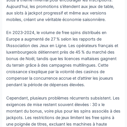
Aujourd’hui, les promotions s’étendent aux jeux de table,
aux slots à jackpot progressif et même aux versions
mobiles, créant une véritable économie saisonnière.
En 2023‑2024, le volume de free spins distribués en
Europe a augmenté de 27 % selon les rapports de
l’Association des Jeux en Ligne. Les opérateurs français et
luxembourgeois détiennent près de 45 % du marché des
bonus de Noël, tandis que les licences maltaises gagnent
du terrain grâce à des campagnes multilingues. Cette
croissance s’explique par la volonté des casinos de
compenser la concurrence accrue et d’attirer les joueurs
pendant la période de dépenses élevées.
Cependant, plusieurs problèmes récurrents subsistent. Les
exigences de mise restent souvent élevées : 30 x le
montant du bonus, voire plus pour les spins associés à des
jackpots. Les restrictions de jeux limitent les free spins à
une poignée de titres, excluant les machines à haute