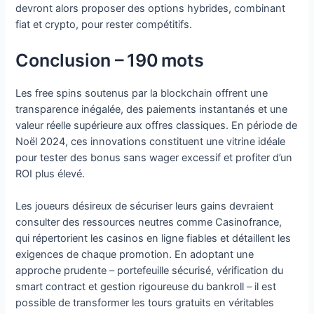
devront alors proposer des options hybrides, combinant
fiat et crypto, pour rester compétitifs.
Conclusion – 190 mots
Les free spins soutenus par la blockchain offrent une
transparence inégalée, des paiements instantanés et une
valeur réelle supérieure aux offres classiques. En période de
Noël 2024, ces innovations constituent une vitrine idéale
pour tester des bonus sans wager excessif et profiter d’un
ROI plus élevé.
Les joueurs désireux de sécuriser leurs gains devraient
consulter des ressources neutres comme Casinofrance,
qui répertorient les casinos en ligne fiables et détaillent les
exigences de chaque promotion. En adoptant une
approche prudente – portefeuille sécurisé, vérification du
smart contract et gestion rigoureuse du bankroll – il est
possible de transformer les tours gratuits en véritables