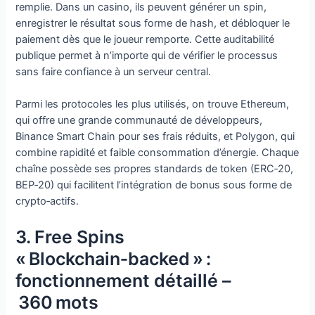
remplie. Dans un casino, ils peuvent générer un spin,
enregistrer le résultat sous forme de hash, et débloquer le
paiement dès que le joueur remporte. Cette auditabilité
publique permet à n’importe qui de vérifier le processus
sans faire confiance à un serveur central.
Parmi les protocoles les plus utilisés, on trouve Ethereum,
qui offre une grande communauté de développeurs,
Binance Smart Chain pour ses frais réduits, et Polygon, qui
combine rapidité et faible consommation d’énergie. Chaque
chaîne possède ses propres standards de token (ERC‑20,
BEP‑20) qui facilitent l’intégration de bonus sous forme de
crypto‑actifs.
3. Free Spins
« Blockchain‑backed » :
fonctionnement détaillé –
360 mots