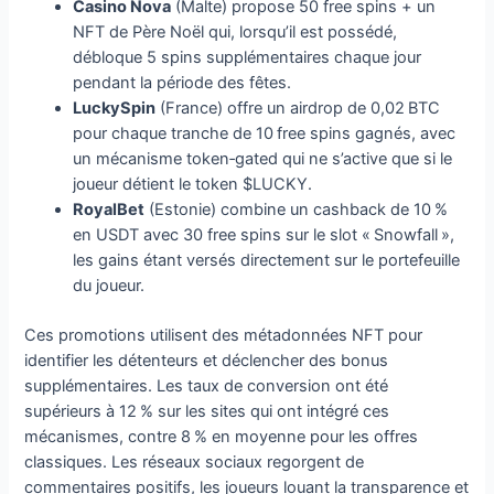
Casino Nova
(Malte) propose 50 free spins + un
NFT de Père Noël qui, lorsqu’il est possédé,
débloque 5 spins supplémentaires chaque jour
pendant la période des fêtes.
LuckySpin
(France) offre un airdrop de 0,02 BTC
pour chaque tranche de 10 free spins gagnés, avec
un mécanisme token‑gated qui ne s’active que si le
joueur détient le token $LUCKY.
RoyalBet
(Estonie) combine un cashback de 10 %
en USDT avec 30 free spins sur le slot « Snowfall »,
les gains étant versés directement sur le portefeuille
du joueur.
Ces promotions utilisent des métadonnées NFT pour
identifier les détenteurs et déclencher des bonus
supplémentaires. Les taux de conversion ont été
supérieurs à 12 % sur les sites qui ont intégré ces
mécanismes, contre 8 % en moyenne pour les offres
classiques. Les réseaux sociaux regorgent de
commentaires positifs, les joueurs louant la transparence et