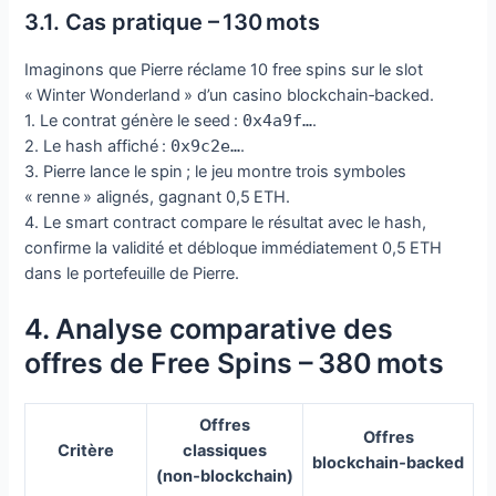
3.1. Cas pratique – 130 mots
Imaginons que Pierre réclame 10 free spins sur le slot
« Winter Wonderland » d’un casino blockchain‑backed.
1. Le contrat génère le seed :
0x4a9f…
.
2. Le hash affiché :
0x9c2e…
.
3. Pierre lance le spin ; le jeu montre trois symboles
« renne » alignés, gagnant 0,5 ETH.
4. Le smart contract compare le résultat avec le hash,
confirme la validité et débloque immédiatement 0,5 ETH
dans le portefeuille de Pierre.
4. Analyse comparative des
offres de Free Spins – 380 mots
Offres
Offres
Critère
classiques
blockchain‑backed
(non‑blockchain)