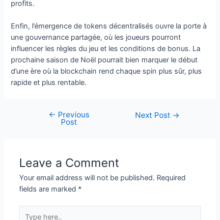
profits.
Enfin, l’émergence de tokens décentralisés ouvre la porte à
une gouvernance partagée, où les joueurs pourront
influencer les règles du jeu et les conditions de bonus. La
prochaine saison de Noël pourrait bien marquer le début
d’une ère où la blockchain rend chaque spin plus sûr, plus
rapide et plus rentable.
←
Previous
Next Post
→
Post
Leave a Comment
Your email address will not be published.
Required
fields are marked
*