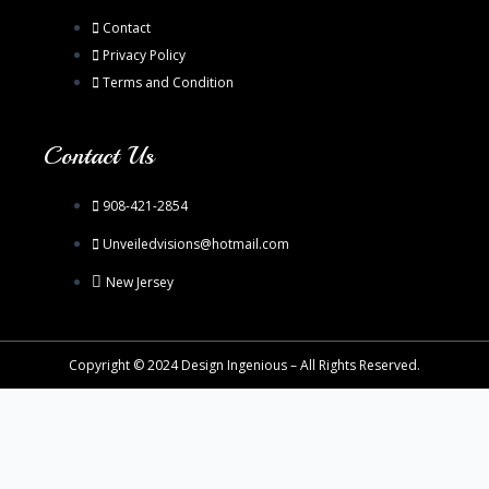
Contact
Privacy Policy
Terms and Condition
Contact Us
908-421-2854
Unveiledvisions@hotmail.com
New Jersey
Copyright © 2024 Design Ingenious – All Rights Reserved.