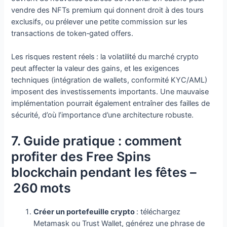
vendre des NFTs premium qui donnent droit à des tours
exclusifs, ou prélever une petite commission sur les
transactions de token‑gated offers.
Les risques restent réels : la volatilité du marché crypto
peut affecter la valeur des gains, et les exigences
techniques (intégration de wallets, conformité KYC/AML)
imposent des investissements importants. Une mauvaise
implémentation pourrait également entraîner des failles de
sécurité, d’où l’importance d’une architecture robuste.
7. Guide pratique : comment
profiter des Free Spins
blockchain pendant les fêtes –
260 mots
Créer un portefeuille crypto
: téléchargez
Metamask ou Trust Wallet, générez une phrase de