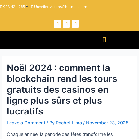
908-421-2854
Unveiledvisions@hotmail.com
Noël 2024 : comment la
blockchain rend les tours
gratuits des casinos en
ligne plus sûrs et plus
lucratifs
Leave a Comment
/ By
Rachel-Lima
/
November 23, 2025
Chaque année, la période des fêtes transforme les