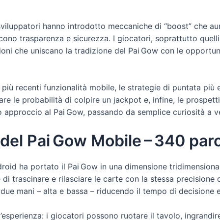
sviluppatori hanno introdotto meccaniche di “boost” che aum
cono trasparenza e sicurezza. I giocatori, soprattutto que
ioni che uniscano la tradizione del Pai Gow con le opportun
più recenti funzionalità mobile, le strategie di puntata più e
zare le probabilità di colpire un jackpot e, infine, le prospe
uo approccio al Pai Gow, passando da semplice curiosità a 
 del Pai Gow Mobile – 340 par
ndroid ha portato il Pai Gow in una dimensione tridimensiona
te di trascinare e rilasciare le carte con la stessa precision
 due mani – alta e bassa – riducendo il tempo di decisione 
’esperienza: i giocatori possono ruotare il tavolo, ingrandire