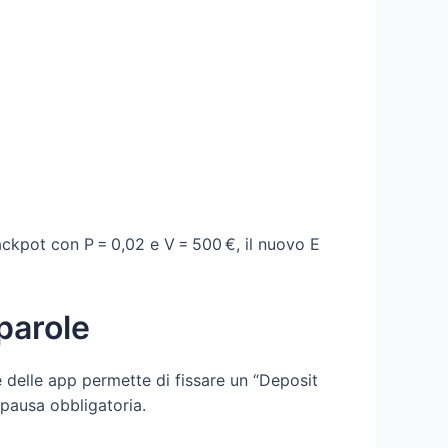
jackpot con P = 0,02 e V = 500 €, il nuovo E
 parole
e delle app permette di fissare un “Deposit
 pausa obbligatoria.