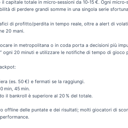
o il capitale totale in micro‑sessioni da 10‑15 €. Ogni micr
ilità di perdere grandi somme in una singola serie sfortuna
fici di profitto/perdita in tempo reale, oltre a alert di vol
ime 20 mani.
iocare in metropolitana o in coda porta a decisioni più imp
e” ogni 20 minuti e utilizzare le notifiche di tempo di gioco 
jackpot:
era (es. 50 €) e fermati se la raggiungi.
30 min, 45 min.
o il bankroll è superiore al 20 % del totale.
ro offline delle puntate e dei risultati; molti giocatori di
e performance.