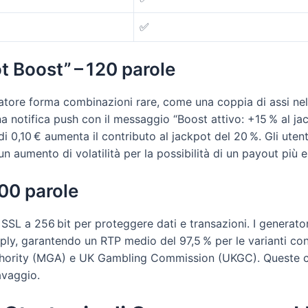
✅
ot Boost” – 120 parole
catore forma combinazioni rare, come una coppia di assi nel
 notifica push con il messaggio “Boost attivo: +15 % al jack
i 0,10 € aumenta il contributo al jackpot del 20 %. Gli utent
un aumento di volatilità per la possibilità di un payout più e
100 parole
 SSL a 256 bit per proteggere dati e transazioni. I generator
y, garantendo un RTP medio del 97,5 % per le varianti con
thority (MGA) e UK Gambling Commission (UKGC). Queste cre
avaggio.