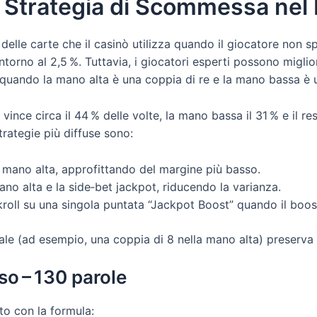
a Strategia di Scommessa nel 
elle carte che il casinò utilizza quando il giocatore non sp
orno al 2,5 %. Tuttavia, i giocatori esperti possono miglior
 quando la mano alta è una coppia di re e la mano bassa è 
vince circa il 44 % delle volte, la mano bassa il 31 % e il r
trategie più diffuse sono:
 mano alta, approfittando del margine più basso.
mano alta e la side‑bet jackpot, riducendo la varianza.
kroll su una singola puntata “Jackpot Boost” quando il boost
e (ad esempio, una coppia di 8 nella mano alta) preserva il 
eso – 130 parole
ato con la formula: