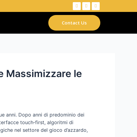
Contact Us
me Massimizzare le
 due anni. Dopo anni di predominio dei
erfacce touch‑first, algoritmi di
ogiche nel settore del gioco d’azzardo,