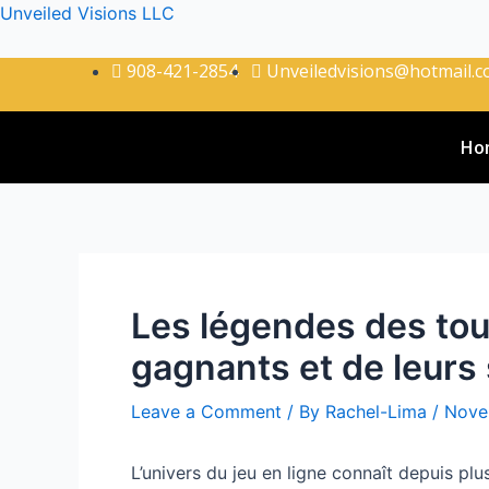
Unveiled Visions LLC
908-421-2854
Unveiledvisions@hotmail.
Ho
Les légendes des tour
gagnants et de leurs 
Leave a Comment
/ By
Rachel-Lima
/
Nove
L’univers du jeu en ligne connaît depuis plu