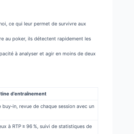
noi, ce qui leur permet de survivre aux
re au poker, ils détectent rapidement les
apacité à analyser et agir en moins de deux
tine d’entraînement
e buy‑in, revue de chaque session avec un
eux à RTP ≥ 96 %, suivi de statistiques de