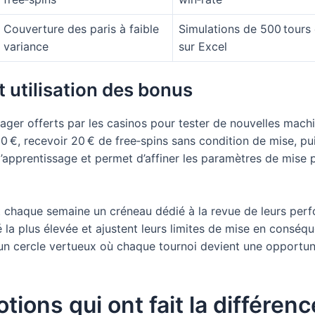
Couverture des paris à faible
Simulations de 500 tours 
variance
sur Excel
 utilisation des bonus
ger offerts par les casinos pour tester de nouvelles machin
0 €, recevoir 20 € de free‑spins sans condition de mise, 
d’apprentissage et permet d’affiner les paramètres de mise 
 chaque semaine un créneau dédié à la revue de leurs perfor
é la plus élevée et ajustent leurs limites de mise en conséq
e un cercle vertueux où chaque tournoi devient une opportun
tions qui ont fait la différen