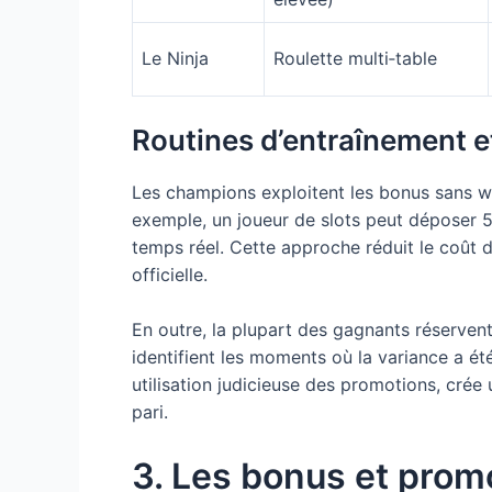
Le Ninja
Roulette multi‑table
Routines d’entraînement et
Les champions exploitent les bonus sans wa
exemple, un joueur de slots peut déposer 5
temps réel. Cette approche réduit le coût 
officielle.
En outre, la plupart des gagnants réservent
identifient les moments où la variance a ét
utilisation judicieuse des promotions, cré
pari.
3. Les bonus et promo