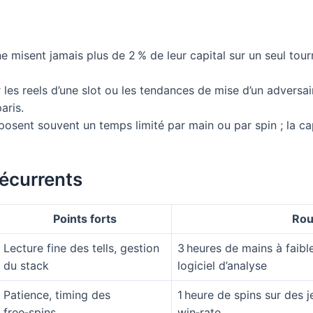
e misent jamais plus de 2 % de leur capital sur un seul tour
r les reels d’une slot ou les tendances de mise d’un adversai
aris.
mposent souvent un temps limité par main ou par spin ; la c
récurrents
Points forts
Rou
Lecture fine des tells, gestion
3 heures de mains à faibl
du stack
logiciel d’analyse
Patience, timing des
1 heure de spins sur des j
free‑spins
win‑rate