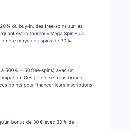
20 % du buy‑in, des free‑spins sur les
rquant est le tournoi « Mega Spin » de
 nombre moyen de spins de 30 %.
à 500 € + 50 free‑spins) avec un
icipation. Ces points se transforment
es points pour financer leurs inscriptions
qu’un bonus de 30 € avec 30 % de