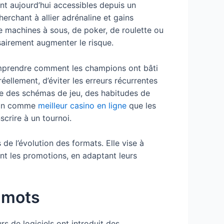
nt aujourd’hui accessibles depuis un
erchant à allier adrénaline et gains
de machines à sous, de poker, de roulette ou
airement augmenter le risque.
 comprendre comment les champions ont bâti
éellement, d’éviter les erreurs récurrentes
vre des schémas de jeu, des habitudes de
ison comme
meilleur casino en ligne
que les
scrire à un tournoi.
de l’évolution des formats. Elle vise à
ant les promotions, en adaptant leurs
0 mots
s de logiciels ont introduit des