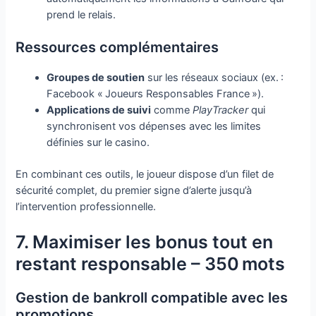
prend le relais.
Ressources complémentaires
Groupes de soutien
sur les réseaux sociaux (ex. :
Facebook « Joueurs Responsables France »).
Applications de suivi
comme
PlayTracker
qui
synchronisent vos dépenses avec les limites
définies sur le casino.
En combinant ces outils, le joueur dispose d’un filet de
sécurité complet, du premier signe d’alerte jusqu’à
l’intervention professionnelle.
7. Maximiser les bonus tout en
restant responsable – 350 mots
Gestion de bankroll compatible avec les
promotions