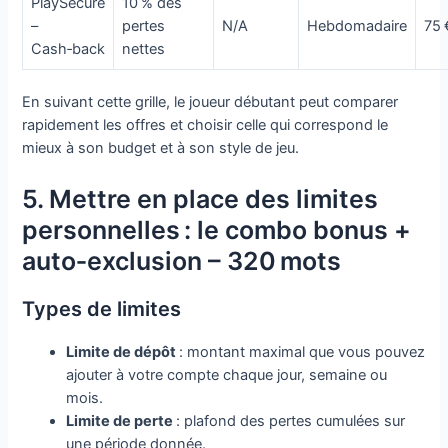
PlaySecure
10 % des
–
pertes
N/A
Hebdomadaire
75 
Cash‑back
nettes
En suivant cette grille, le joueur débutant peut comparer
rapidement les offres et choisir celle qui correspond le
mieux à son budget et à son style de jeu.
5. Mettre en place des limites
personnelles : le combo bonus +
auto‑exclusion – 320 mots
Types de limites
Limite de dépôt
: montant maximal que vous pouvez
ajouter à votre compte chaque jour, semaine ou
mois.
Limite de perte
: plafond des pertes cumulées sur
une période donnée.