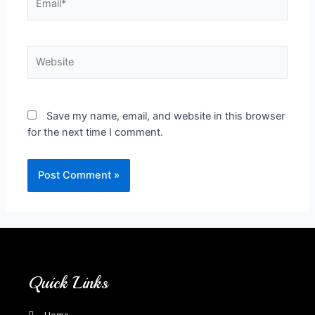
Save my name, email, and website in this browser
for the next time I comment.
Quick Links