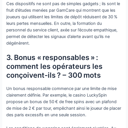
Ces dispositifs ne sont pas de simples gadgets ; ils sont le
fruit d’études menées par GamCare qui montrent que les
joueurs qui utilisent les limites de dépôt réduisent de 30 %
leurs pertes mensuelles. En outre, la formation du
personnel du service client, axée sur l’écoute empathique,
permet de détecter les signaux d’alerte avant qu’ils ne
dégénèrent.
3. Bonus « responsables » :
comment les opérateurs les
conçoivent‑ils ? – 300 mots
Un bonus responsable commence par une limite de mise
clairement définie. Par exemple, le casino LuckySpin
propose un bonus de 50 € de free spins avec un plafond
de mise de 2 € par tour, empêchant ainsi le joueur de placer
des paris excessifs en une seule session.