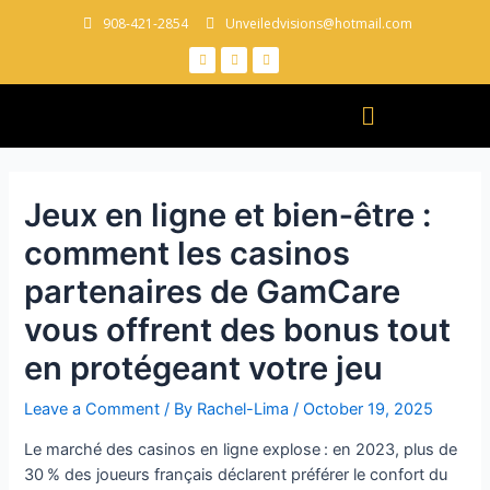
908-421-2854
Unveiledvisions@hotmail.com
Jeux en ligne et bien‑être :
comment les casinos
partenaires de GamCare
vous offrent des bonus tout
en protégeant votre jeu
Leave a Comment
/ By
Rachel-Lima
/
October 19, 2025
Le marché des casinos en ligne explose : en 2023, plus de
30 % des joueurs français déclarent préférer le confort du