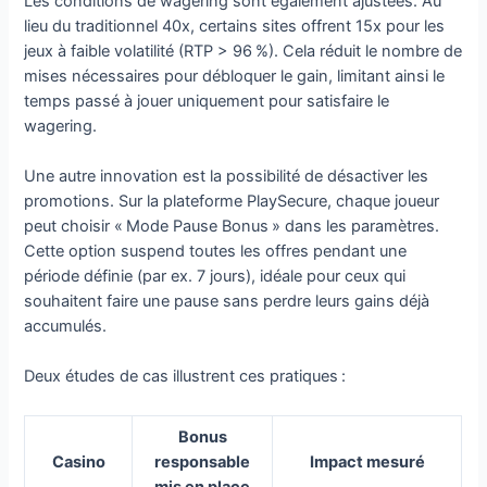
Les conditions de wagering sont également ajustées. Au
lieu du traditionnel 40x, certains sites offrent 15x pour les
jeux à faible volatilité (RTP > 96 %). Cela réduit le nombre de
mises nécessaires pour débloquer le gain, limitant ainsi le
temps passé à jouer uniquement pour satisfaire le
wagering.
Une autre innovation est la possibilité de désactiver les
promotions. Sur la plateforme PlaySecure, chaque joueur
peut choisir « Mode Pause Bonus » dans les paramètres.
Cette option suspend toutes les offres pendant une
période définie (par ex. 7 jours), idéale pour ceux qui
souhaitent faire une pause sans perdre leurs gains déjà
accumulés.
Deux études de cas illustrent ces pratiques :
Bonus
Casino
responsable
Impact mesuré
mis en place