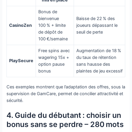
Bonus de
bienvenue
Baisse de 22 % des
CasinoZen
100 % + limite
joueurs dépassant le
de dépôt de
seuil de perte
100 €/semaine
Free spins avec
Augmentation de 18 %
wagering 15x +
du taux de rétention
PlaySecure
option pause
sans hausse des
bonus
plaintes de jeu excessif
Ces exemples montrent que l’adaptation des offres, sous la
supervision de GamCare, permet de concilier attractivité et
sécurité.
4. Guide du débutant : choisir un
bonus sans se perdre – 280 mots