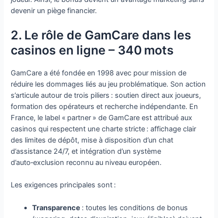
devenir un piège financier.
2. Le rôle de GamCare dans les
casinos en ligne – 340 mots
GamCare a été fondée en 1998 avec pour mission de
réduire les dommages liés au jeu problématique. Son action
s’articule autour de trois piliers : soutien direct aux joueurs,
formation des opérateurs et recherche indépendante. En
France, le label « partner » de GamCare est attribué aux
casinos qui respectent une charte stricte : affichage clair
des limites de dépôt, mise à disposition d’un chat
d’assistance 24/7, et intégration d’un système
d’auto‑exclusion reconnu au niveau européen.
Les exigences principales sont :
Transparence
: toutes les conditions de bonus