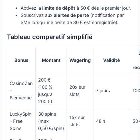
Activez la
limite de dépôt
à 50 € dès le premier jour.
Souscrivez aux
alertes de perte
(notification par
SMS lorsqu’une perte de 30 € est enregistrée).
Tableau comparatif simplifié
Bonus
Montant
Wagering
Validité
re
200 €
CasinoZen
(100 %
20x sur
–
7 jours
100
jusqu’à
slots
Bienvenue
200 €)
LuckySpin
30 spins
15x sur
– Free
(max
48 h
50 
slots
Spins
0,50 €/spin)