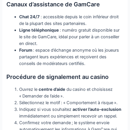
Canaux d’assistance de GamCare
Chat 24/7
: accessible depuis le coin inférieur droit
de la plupart des sites partenaires.
Ligne téléphonique
: numéro gratuit disponible sur
le site de GamCare, idéal pour parler à un conseiller
en direct.
Forum
: espace d’échange anonyme où les joueurs
partagent leurs expériences et reçoivent des
conseils de modérateurs certifiés.
Procédure de signalement au casino
Ouvrez le
centre d’aide
du casino et choisissez
« Demander de l’aide ».
Sélectionnez le motif : « Comportement à risque ».
Indiquez si vous souhaitez
activer l’auto‑exclusion
immédiatement ou simplement recevoir un rappel.
Confirmez votre demande ; le système envoie
automatiquement les informations à GamCare qui