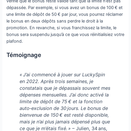
vérifie que le bonus reste valide tant que la limite n’est pas
dépassée. Par exemple, si vous avez un bonus de 100 € et
une limite de dépôt de 50 € par jour, vous pourrez réclamer
le bonus en deux dépôts sans perdre le droit à la
promotion. En revanche, si vous franchissez la limite, le
bonus sera suspendu jusqu’à ce que vous réinitialisiez votre
plafond.
Témoignage
« J’ai commencé à jouer sur LuckySpin
en 2022. Après trois semaines, je
constatais que je dépassais souvent mes
dépenses mensuelles. J’ai donc activé la
limite de dépôt de 75 € et la fonction
auto‑exclusion de 30 jours. Le bonus de
bienvenue de 150 € est resté disponible,
mais je n’ai plus jamais dépensé plus que
ce que je m’étais fixé. »
– Julien, 34 ans,