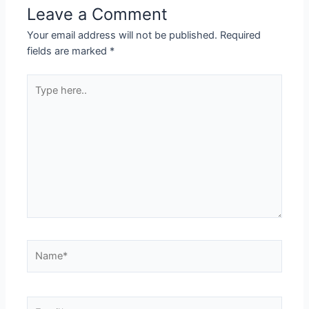
Leave a Comment
Your email address will not be published.
Required
fields are marked
*