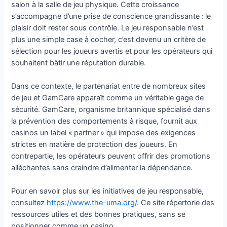
salon à la salle de jeu physique. Cette croissance
s’accompagne d’une prise de conscience grandissante : le
plaisir doit rester sous contrôle. Le jeu responsable n’est
plus une simple case à cocher, c’est devenu un critère de
sélection pour les joueurs avertis et pour les opérateurs qui
souhaitent bâtir une réputation durable.
Dans ce contexte, le partenariat entre de nombreux sites
de jeu et GamCare apparaît comme un véritable gage de
sécurité. GamCare, organisme britannique spécialisé dans
la prévention des comportements à risque, fournit aux
casinos un label « partner » qui impose des exigences
strictes en matière de protection des joueurs. En
contrepartie, les opérateurs peuvent offrir des promotions
alléchantes sans craindre d’alimenter la dépendance.
Pour en savoir plus sur les initiatives de jeu responsable,
consultez
https://www.the-uma.org/
. Ce site répertorie des
ressources utiles et des bonnes pratiques, sans se
positionner comme un casino.