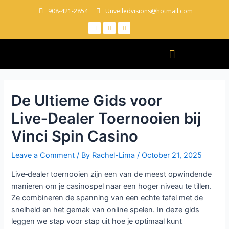
908-421-2854
Unveiledvisions@hotmail.com
De Ultieme Gids voor
Live‑Dealer Toernooien bij
Vinci Spin Casino
Leave a Comment
/ By
Rachel-Lima
/
October 21, 2025
Live‑dealer toernooien zijn een van de meest opwindende
manieren om je casinospel naar een hoger niveau te tillen.
Ze combineren de spanning van een echte tafel met de
snelheid en het gemak van online spelen. In deze gids
leggen we stap voor stap uit hoe je optimaal kunt