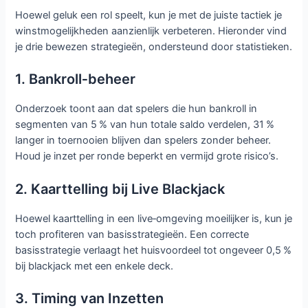
Hoewel geluk een rol speelt, kun je met de juiste tactiek je
winstmogelijkheden aanzienlijk verbeteren. Hieronder vind
je drie bewezen strategieën, ondersteund door statistieken.
1. Bankroll‑beheer
Onderzoek toont aan dat spelers die hun bankroll in
segmenten van 5 % van hun totale saldo verdelen, 31 %
langer in toernooien blijven dan spelers zonder beheer.
Houd je inzet per ronde beperkt en vermijd grote risico’s.
2. Kaarttelling bij Live Blackjack
Hoewel kaarttelling in een live‑omgeving moeilijker is, kun je
toch profiteren van basisstrategieën. Een correcte
basisstrategie verlaagt het huisvoordeel tot ongeveer 0,5 %
bij blackjack met een enkele deck.
3. Timing van Inzetten