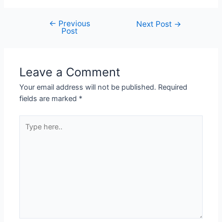
←
Previous
Next Post
→
Post
Leave a Comment
Your email address will not be published.
Required
fields are marked
*