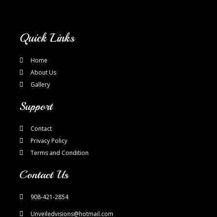
Quick Links
Home
About Us
Gallery
Support
Contact
Privacy Policy
Terms and Condition
Contact Us
908-421-2854
Unveiledvisions@hotmail.com