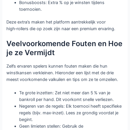
Bonusboosts: Extra % op je winsten tijdens
toernooien.
Deze extra’s maken het platform aantrekkelijk voor
high‑rollers die op zoek zijn naar een premium ervaring.
Veelvoorkomende Fouten en Hoe
je ze Vermijdt
Zelfs ervaren spelers kunnen fouten maken die hun
winstkansen verkleinen. Hieronder een lijst met de drie
meest voorkomende valkuilen en tips om ze te omzeilen.
Te grote inzetten: Zet niet meer dan 5 % van je
bankroll per hand. Dit voorkomt snelle verliezen.
Negeren van de regels: Elk toernooi heeft specifieke
regels (bijv. max‑inzet). Lees ze grondig voordat je
begint.
Geen limieten stellen: Gebruik de