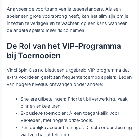
Analyseer de voortgang van je tegenstanders. Als een
speler een grote voorsprong heeft, kan het slim zijn om je
inzetten te verlagen en te wachten op een kans wanneer
de andere spelers meer risico nemen.
De Rol van het VIP‑Programma
bij Toernooien
Vinci Spin Casino biedt een uitgebreid VIP‑programma dat
extra voordelen geeft aan frequente toernooispelers. Leden
van hogere niveaus ontvangen onder andere:
Snellere uitbetalingen: Prioriteit bij verwerking, vaak
binnen enkele uren.
Exclusieve toernooien: Alleen toegankelijk voor
VIP‑leden, met hogere prize‑pools.
Persoonlijke accountmanager: Directe ondersteuning
via live chat of telefoon.