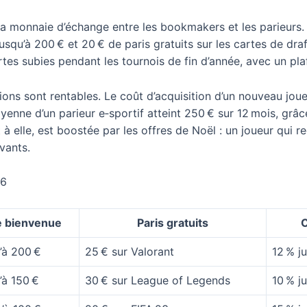
la monnaie d’échange entre les bookmakers et les parieurs.
u’à 200 € et 20 € de paris gratuits sur les cartes de draft
tes subies pendant les tournois de fin d’année, avec un pla
ions sont rentables. Le coût d’acquisition d’un nouveau jo
oyenne d’un parieur e‑sportif atteint 250 € sur 12 mois, grâc
à elle, est boostée par les offres de Noël : un joueur qui re
vants.
26
e bienvenue
Paris gratuits
’à 200 €
25 € sur Valorant
12 % j
’à 150 €
30 € sur League of Legends
10 % j