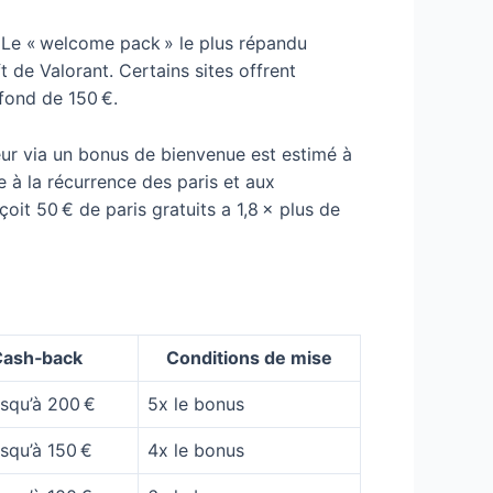
 Le « welcome pack » le plus répandu
 de Valorant. Certains sites offrent
fond de 150 €.
ueur via un bonus de bienvenue est estimé à
e à la récurrence des paris et aux
çoit 50 € de paris gratuits a 1,8 × plus de
Cash‑back
Conditions de mise
usqu’à 200 €
5x le bonus
usqu’à 150 €
4x le bonus