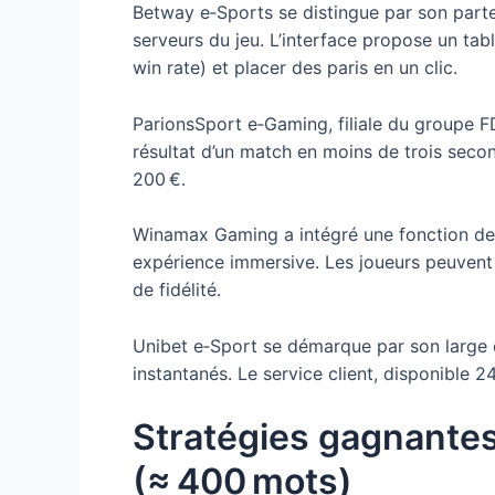
Betway e‑Sports se distingue par son parten
serveurs du jeu. L’interface propose un tabl
win rate) et placer des paris en un clic.
ParionsSport e‑Gaming, filiale du groupe FD
résultat d’un match en moins de trois seco
200 €.
Winamax Gaming a intégré une fonction de s
expérience immersive. Les joueurs peuvent 
de fidélité.
Unibet e‑Sport se démarque par son large é
instantanés. Le service client, disponible 2
Stratégies gagnantes 
(≈ 400 mots)