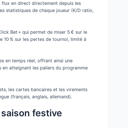
 flux en direct directement depuis les
es statistiques de chaque joueur (K/D ratio,
lick Bet » qui permet de miser 5 € sur le
10 % sur les pertes de tournoi, limité à
s en temps réel, offrant ainsi une
s en atteignant les paliers du programme
s, les cartes bancaires et les virements
ngue (français, anglais, allemand).
saison festive