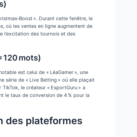
s)
ristmas‑Boost ». Durant cette fenêtre, le
s, où les ventes en ligne augmentent de
l’excitation des tournois et des
≈ 120 mots)
 notable est celui de « LéaGamer », une
série de « Live Betting » où elle plaçait
 TikTok, le créateur « EsportGuru » a
nt le taux de conversion de 4 % pour la
on des plateformes