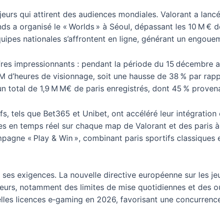
eurs qui attirent des audiences mondiales. Valorant a lanc
s a organisé le « Worlds » à Séoul, dépassant les 10 M € de 
équipes nationales s’affrontent en ligne, générant un engo
res impressionnants : pendant la période du 15 décembre au
M d’heures de visionnage, soit une hausse de 38 % par ra
n total de 1,9 M M€ de paris enregistrés, dont 45 % provena
ifs, tels que Bet365 et Unibet, ont accéléré leur intégrati
es en temps réel sur chaque map de Valorant et des paris 
pagne « Play & Win », combinant paris sportifs classiques 
e ses exigences. La nouvelle directive européenne sur les j
urs, notamment des limites de mise quotidiennes et des out
velles licences e‑gaming en 2026, favorisant une concurrenc