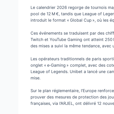
Le calendrier 2026 regorge de tournois maj
pool de 12 M €, tandis que League of Legend
introduit le format « Global Cup », où les 
Ces événements se traduisent par des chiff
Twitch et YouTube Gaming ont atteint 250 
des mises a suivi la même tendance, avec u
Les opérateurs traditionnels de paris sport
onglet « e‑Gaming » complet, avec des cot
League of Legends. Unibet a lancé une cam
mise.
Sur le plan réglementaire, l’Europe renforc
prouver des mesures de protection des joue
françaises, via l’ARJEL, ont délivré 12 nou