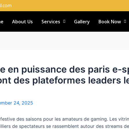
l.com
me
About Us
Services
Gallery
Book Now
e en puissance des paris e‑
font des plateformes leaders 
ember 24, 2025
estive des saisons pour les amateurs de gaming. Les vitrine
 milliers de spectateurs se rassemblent autour des streams 