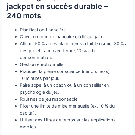
jackpot en succès durable –
240 mots
Planification financière
Ouvrir un compte bancaire dédié au gain.
Allouer 50 % à des placements à faible risque, 30 % à
des projets à moyen terme, 20 % à la
consommation.
Gestion émotionnelle
Pratiquer la pleine conscience (mindfulness)
10 minutes par jour.
Faire appel à un coach ou à un conseiller en
psychologie du jeu.
Routines de jeu responsable
Fixer une limite de mise mensuelle (ex. 10 % du
capital).
Utiliser des filtres de temps sur les applications
mobiles.