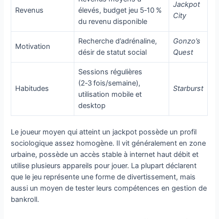
Jackpot
Revenus
élevés, budget jeu 5‑10 %
City
du revenu disponible
Recherche d’adrénaline,
Gonzo’s
Motivation
désir de statut social
Quest
Sessions régulières
(2‑3 fois/semaine),
Habitudes
Starburst
utilisation mobile et
desktop
Le joueur moyen qui atteint un jackpot possède un profil
sociologique assez homogène. Il vit généralement en zone
urbaine, possède un accès stable à internet haut débit et
utilise plusieurs appareils pour jouer. La plupart déclarent
que le jeu représente une forme de divertissement, mais
aussi un moyen de tester leurs compétences en gestion de
bankroll.