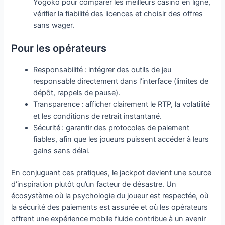
Yogoko pour comparer les meilleurs casino en ligne,
vérifier la fiabilité des licences et choisir des offres
sans wager.
Pour les opérateurs
Responsabilité : intégrer des outils de jeu
responsable directement dans l’interface (limites de
dépôt, rappels de pause).
Transparence : afficher clairement le RTP, la volatilité
et les conditions de retrait instantané.
Sécurité : garantir des protocoles de paiement
fiables, afin que les joueurs puissent accéder à leurs
gains sans délai.
En conjuguant ces pratiques, le jackpot devient une source
d’inspiration plutôt qu’un facteur de désastre. Un
écosystème où la psychologie du joueur est respectée, où
la sécurité des paiements est assurée et où les opérateurs
offrent une expérience mobile fluide contribue à un avenir