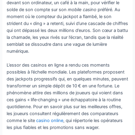
devant son ordinateur, un café à la main, pour vérifier le
solde de son compte sur son
mobile casino
préféré. Au
moment où le compteur du jackpot a flambé, le son
strident du « ding » a retenti, suivi d’une cascade de chiffres
qui ont dépassé les deux millions d’euros. Son cœur a battu
la chamade, les yeux rivés sur l’écran, tandis que la réalité
semblait se dissoudre dans une vague de lumière
numérique.
L’essor des casinos en ligne a rendu ces moments
possibles à l’échelle mondiale. Les plateformes proposent
des jackpots progressifs qui, en quelques minutes, peuvent
transformer un simple dépôt de 10 € en une fortune. Le
phénomène attire des millions de joueurs qui voient dans
ces gains « life‑changing » une échappatoire à la routine
quotidienne. Pour en savoir plus sur les meilleures offres,
les joueurs consultent régulièrement des comparateurs
comme le site
casino online
, qui répertorie les opérateurs
les plus fiables et les promotions sans wager.