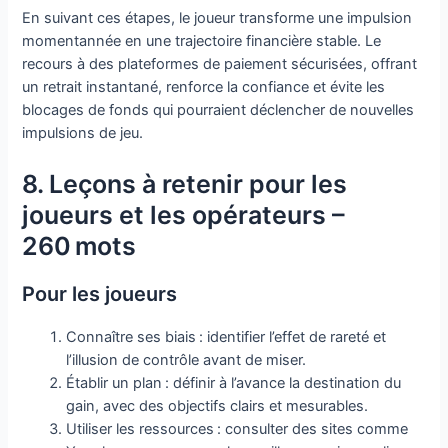
En suivant ces étapes, le joueur transforme une impulsion
momentannée en une trajectoire financière stable. Le
recours à des plateformes de paiement sécurisées, offrant
un retrait instantané, renforce la confiance et évite les
blocages de fonds qui pourraient déclencher de nouvelles
impulsions de jeu.
8. Leçons à retenir pour les
joueurs et les opérateurs –
260 mots
Pour les joueurs
Connaître ses biais : identifier l’effet de rareté et
l’illusion de contrôle avant de miser.
Établir un plan : définir à l’avance la destination du
gain, avec des objectifs clairs et mesurables.
Utiliser les ressources : consulter des sites comme