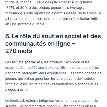
fonds d’urgence, 30 % à des placements à long terme
(ETF), et 30 % à des projets personnels (voyage,
formation). Cette répartition a permis de réduire le stress lié
à l’incertitude financière et de transformer l’excitation initiale
en une stratégie durable.
6. Le rôle du soutien social et des
communautés en ligne –
270 mots
Les forums spécialisés, les groupes Facebook et les
sous‑reddits dédiés aux jackpots offrent un espace où les
gagnants partagent leurs expériences. Les témoignages de
joueurs qui ont su gérer leur fortune servent de modèles,
tandis que les récits de dérives financières alertent sur les
pièges à éviter.
Le feedback externe influence fortement la perception du
succès. Un commentaire positif (« Félicitations ! Pense à