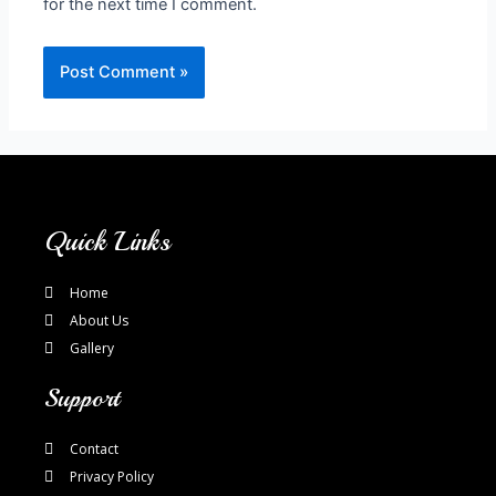
for the next time I comment.
Quick Links
Home
About Us
Gallery
Support
Contact
Privacy Policy