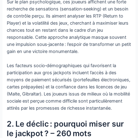
Sur le plan psychologique, ces joueurs affichent une forte
recherche de sensations (sensation‑seeking) et un besoin
de contrôle perçu. Ils aiment analyser les RTP (Return to
Player) et la volatilité des jeux, cherchant à maximiser leurs
chances tout en restant dans le cadre d’un jeu
responsable. Cette approche analytique masque souvent
une impulsion sous‑jacente : l’espoir de transformer un petit
gain en une victoire monumentale.
Les facteurs socio‑démographiques qui favorisent la
participation aux gros jackpots incluent l’accès à des
moyens de paiement sécurisés (portefeuilles électroniques,
cartes prépayées) et la confiance dans les licences de jeu
(Malte, Gibraltar). Les joueurs issus de milieux où la mobilité
sociale est perçue comme difficile sont particulièrement
attirés par les promesses de richesse instantanée.
2. Le déclic : pourquoi miser sur
le jackpot ? – 260 mots