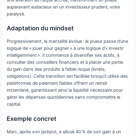
une aversion au risque accrue, transformant un joueur
auparavant audacieux en un investisseur prudent, voire
paralysé.
Adaptation du mindset
Progressivement, le mentalité évolue : le joueur passe d’une
logique de « jouer pour gagner » à une logique d’« investir
intelligemment ». Il commence à diversifier ses actifs, à
consulter des conseillers financiers et à placer une partie
du gain dans des produits à faible risque (livrets,
obligations). Cette transition est facilitée lorsqu’il utilise des
plateformes de paiement fiables offrant un retrait
instantané, garantissant ainsi la liquidité nécessaire pour
gérer les dépenses quotidiennes sans compromettre le
capital.
Exemple concret
Marc, après son jackpot, a alloué 40 % de son gain à un