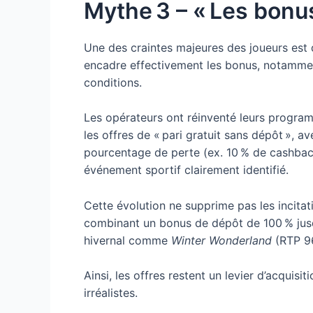
Mythe 3 – « Les bonu
Une des craintes majeures des joueurs est qu
encadre effectivement les bonus, notammen
conditions.
Les opérateurs ont réinventé leurs program
les offres de « pari gratuit sans dépôt »,
pourcentage de perte (ex. 10 % de cashback 
événement sportif clairement identifié.
Cette évolution ne supprime pas les incitat
combinant un bonus de dépôt de 100 % jusqu
hivernal comme
Winter Wonderland
(RTP 96
Ainsi, les offres restent un levier d’acquis
irréalistes.