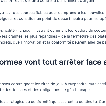
des offres et de lutte contre le blanchiment d’argent.
uyer sur des sources fiables pour comprendre les nouvelles 
igueur et constitue un point de départ neutre pour les op
vs réalité », chacun illustrant comment les leaders du secte
les craintes les plus répandues – de la fermeture des plate
rets, que l’innovation et la conformité peuvent aller de p
formes vont tout arrêter face a
nces contraignent les sites de jeux à suspendre leurs servi
ste des licences et des obligations de géo‑blocage.
 des stratégies de conformité qui assurent la continuité. Ce