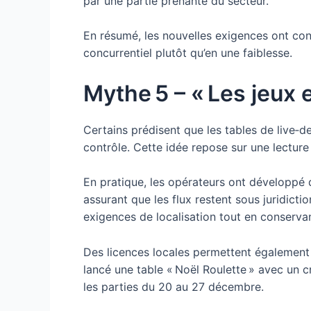
par une partie prenante du secteur.
En résumé, les nouvelles exigences ont con
concurrentiel plutôt qu’en une faiblesse.
Mythe 5 – « Les jeux 
Certains prédisent que les tables de live‑de
contrôle. Cette idée repose sur une lecture 
En pratique, les opérateurs ont développé d
assurant que les flux restent sous juridicti
exigences de localisation tout en conservant
Des licences locales permettent également 
lancé une table « Noël Roulette » avec un cr
les parties du 20 au 27 décembre.