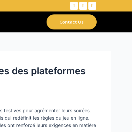
Contact Us
ies des plateformes
res festives pour agrémenter leurs soirées.
qui redéfinit les règles du jeu en ligne.
ales ont renforcé leurs exigences en matière