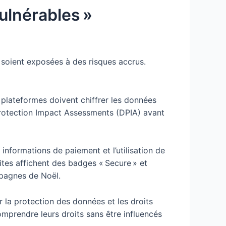
ulnérables »
s soient exposées à des risques accrus.
 plateformes doivent chiffrer les données
 Protection Impact Assessments (DPIA) avant
informations de paiement et l’utilisation de
ites affichent des badges « Secure » et
pagnes de Noël.
 la protection des données et les droits
omprendre leurs droits sans être influencés