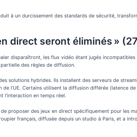
duit à un durcissement des standards de sécurité, transfo
en direct seront éliminés » (2
aler disparaîtront, les flux vidéo étant jugés incompatibles
partielle des règles de diffusion.
es solutions hybrides. Ils installent des serveurs de stre
on de l’UE. Certains utilisent la diffusion différée (latence
 l’interaction en temps réel.
de proposer des jeux en direct spécifiquement pour les ma
oupier français, diffusée depuis un studio à Paris, et a int