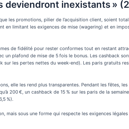
s deviendront inexistants » (
e les promotions, pilier de l’acquisition client, soient tota
t en limitant les exigences de mise (wagering) et en impo
mes de fidélité pour rester conformes tout en restant attra
 avec un plafond de mise de 5 fois le bonus. Les cashback 
sur les pertes nettes du week‑end). Les paris gratuits reste
ions, elle les rend plus transparentes. Pendant les fêtes, 
’à 200 €, un cashback de 15 % sur les paris de la semaine 
,5 %).
ition, mais sous une forme qui respecte les exigences légales