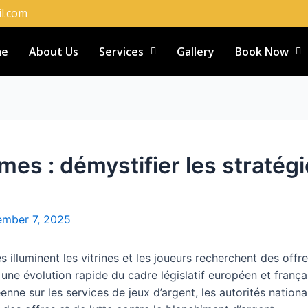
l.com
me
About Us
Services
Gallery
Book Now
mes : démystifier les stratég
ember 7, 2025
es illuminent les vitrines et les joueurs recherchent des off
e évolution rapide du cadre législatif européen et français 
enne sur les services de jeux d’argent, les autorités nation