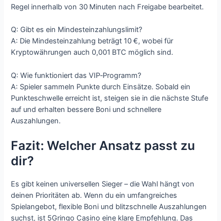
Regel innerhalb von 30 Minuten nach Freigabe bearbeitet.
Q: Gibt es ein Mindesteinzahlungslimit?
A: Die Mindesteinzahlung beträgt 10 €, wobei für
Kryptowährungen auch 0,001 BTC möglich sind.
Q: Wie funktioniert das VIP‑Programm?
A: Spieler sammeln Punkte durch Einsätze. Sobald ein
Punkteschwelle erreicht ist, steigen sie in die nächste Stufe
auf und erhalten bessere Boni und schnellere
Auszahlungen.
Fazit: Welcher Ansatz passt zu
dir?
Es gibt keinen universellen Sieger – die Wahl hängt von
deinen Prioritäten ab. Wenn du ein umfangreiches
Spielangebot, flexible Boni und blitzschnelle Auszahlungen
suchst, ist 5Gringo Casino eine klare Empfehlung. Das