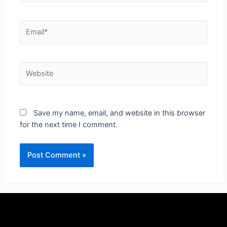
Save my name, email, and website in this browser
for the next time I comment.