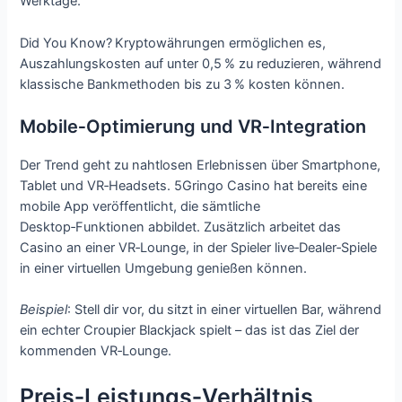
Werktage.
Did You Know? Kryptowährungen ermöglichen es,
Auszahlungskosten auf unter 0,5 % zu reduzieren, während
klassische Bankmethoden bis zu 3 % kosten können.
Mobile‑Optimierung und VR‑Integration
Der Trend geht zu nahtlosen Erlebnissen über Smartphone,
Tablet und VR‑Headsets. 5Gringo Casino hat bereits eine
mobile App veröffentlicht, die sämtliche
Desktop‑Funktionen abbildet. Zusätzlich arbeitet das
Casino an einer VR‑Lounge, in der Spieler live‑Dealer‑Spiele
in einer virtuellen Umgebung genießen können.
Beispiel
: Stell dir vor, du sitzt in einer virtuellen Bar, während
ein echter Croupier Blackjack spielt – das ist das Ziel der
kommenden VR‑Lounge.
Preis‑Leistungs‑Verhältnis