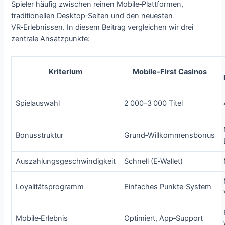
Spieler häufig zwischen reinen Mobile‑Plattformen,
traditionellen Desktop‑Seiten und den neuesten
VR‑Erlebnissen. In diesem Beitrag vergleichen wir drei
zentrale Ansatzpunkte:
Kriterium
Mobile‑First Casinos
Spielauswahl
2 000–3 000 Titel
Bonusstruktur
Grund‑Willkommensbonus
Auszahlungsgeschwindigkeit
Schnell (E‑Wallet)
Loyalitätsprogramm
Einfaches Punkte‑System
Mobile‑Erlebnis
Optimiert, App‑Support