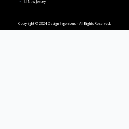
New Jersey
Copyright © 2024 Design Ingenious – All Rights Reserved.