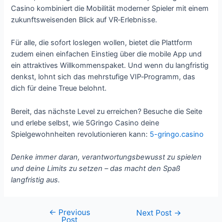
Casino kombiniert die Mobilität moderner Spieler mit einem
zukunftsweisenden Blick auf VR‑Erlebnisse.
Für alle, die sofort loslegen wollen, bietet die Plattform
zudem einen einfachen Einstieg über die mobile App und
ein attraktives Willkommenspaket. Und wenn du langfristig
denkst, lohnt sich das mehrstufige VIP‑Programm, das
dich für deine Treue belohnt.
Bereit, das nächste Level zu erreichen? Besuche die Seite
und erlebe selbst, wie 5Gringo Casino deine
Spielgewohnheiten revolutionieren kann:
5-gringo.casino
Denke immer daran, verantwortungsbewusst zu spielen
und deine Limits zu setzen – das macht den Spaß
langfristig aus.
←
Previous
Next Post
→
Post