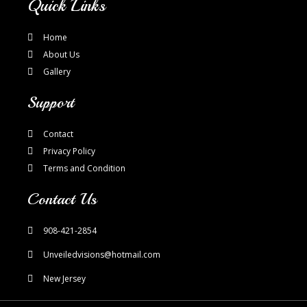
Quick Links
Home
About Us
Gallery
Support
Contact
Privacy Policy
Terms and Condition
Contact Us
908-421-2854
Unveiledvisions@hotmail.com
New Jersey