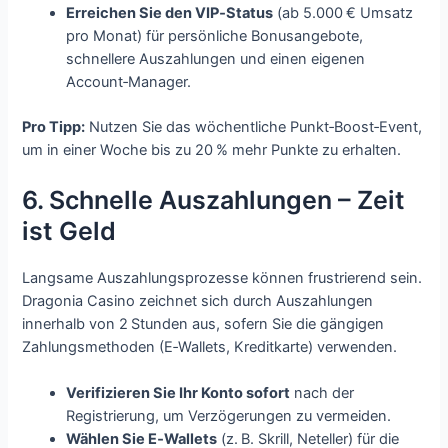
Erreichen Sie den VIP‑Status
(ab 5.000 € Umsatz
pro Monat) für persönliche Bonusangebote,
schnellere Auszahlungen und einen eigenen
Account‑Manager.
Pro Tipp:
Nutzen Sie das wöchentliche Punkt‑Boost‑Event,
um in einer Woche bis zu 20 % mehr Punkte zu erhalten.
6. Schnelle Auszahlungen – Zeit
ist Geld
Langsame Auszahlungsprozesse können frustrierend sein.
Dragonia Casino zeichnet sich durch Auszahlungen
innerhalb von 2 Stunden aus, sofern Sie die gängigen
Zahlungsmethoden (E‑Wallets, Kreditkarte) verwenden.
Verifizieren Sie Ihr Konto sofort
nach der
Registrierung, um Verzögerungen zu vermeiden.
Wählen Sie E‑Wallets
(z. B. Skrill, Neteller) für die