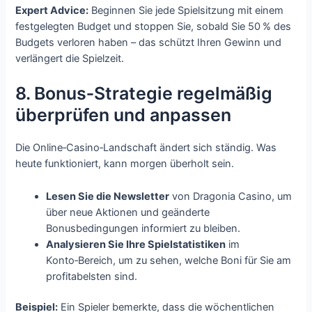
Expert Advice:
Beginnen Sie jede Spielsitzung mit einem
festgelegten Budget und stoppen Sie, sobald Sie 50 % des
Budgets verloren haben – das schützt Ihren Gewinn und
verlängert die Spielzeit.
8. Bonus‑Strategie regelmäßig
überprüfen und anpassen
Die Online‑Casino‑Landschaft ändert sich ständig. Was
heute funktioniert, kann morgen überholt sein.
Lesen Sie die Newsletter
von Dragonia Casino, um
über neue Aktionen und geänderte
Bonusbedingungen informiert zu bleiben.
Analysieren Sie Ihre Spielstatistiken
im
Konto‑Bereich, um zu sehen, welche Boni für Sie am
profitabelsten sind.
Beispiel:
Ein Spieler bemerkte, dass die wöchentlichen