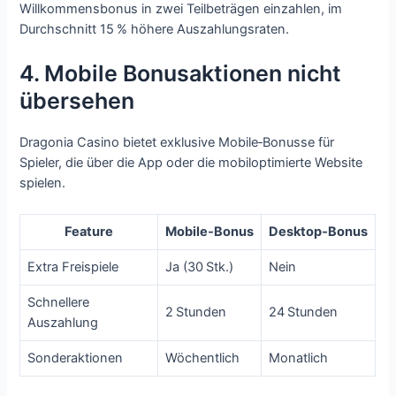
Willkommensbonus in zwei Teilbeträgen einzahlen, im
Durchschnitt 15 % höhere Auszahlungsraten.
4. Mobile Bonusaktionen nicht
übersehen
Dragonia Casino bietet exklusive Mobile‑Bonusse für
Spieler, die über die App oder die mobiloptimierte Website
spielen.
Feature
Mobile‑Bonus
Desktop‑Bonus
Extra Freispiele
Ja (30 Stk.)
Nein
Schnellere
2 Stunden
24 Stunden
Auszahlung
Sonderaktionen
Wöchentlich
Monatlich