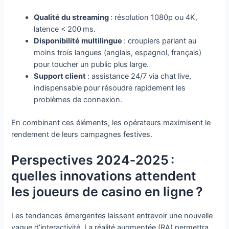
Qualité du streaming
: résolution 1080p ou 4K,
latence < 200 ms.
Disponibilité multilingue
: croupiers parlant au
moins trois langues (anglais, espagnol, français)
pour toucher un public plus large.
Support client
: assistance 24/7 via chat live,
indispensable pour résoudre rapidement les
problèmes de connexion.
En combinant ces éléments, les opérateurs maximisent le
rendement de leurs campagnes festives.
Perspectives 2024‑2025 :
quelles innovations attendent
les joueurs de casino en ligne ?
Les tendances émergentes laissent entrevoir une nouvelle
vague d’interactivité. La réalité augmentée (RA) permettra