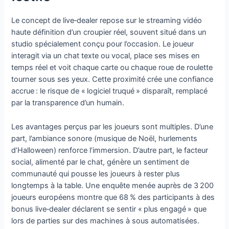
Le concept de live‑dealer repose sur le streaming vidéo
haute définition d’un croupier réel, souvent situé dans un
studio spécialement conçu pour l’occasion. Le joueur
interagit via un chat texte ou vocal, place ses mises en
temps réel et voit chaque carte ou chaque roue de roulette
tourner sous ses yeux. Cette proximité crée une confiance
accrue : le risque de « logiciel truqué » disparaît, remplacé
par la transparence d’un humain.
Les avantages perçus par les joueurs sont multiples. D’une
part, l’ambiance sonore (musique de Noël, hurlements
d’Halloween) renforce l’immersion. D’autre part, le facteur
social, alimenté par le chat, génère un sentiment de
communauté qui pousse les joueurs à rester plus
longtemps à la table. Une enquête menée auprès de 3 200
joueurs européens montre que 68 % des participants à des
bonus live‑dealer déclarent se sentir « plus engagé » que
lors de parties sur des machines à sous automatisées.