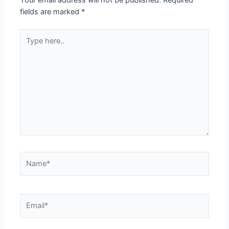
Your email address will not be published.
Required
fields are marked
*