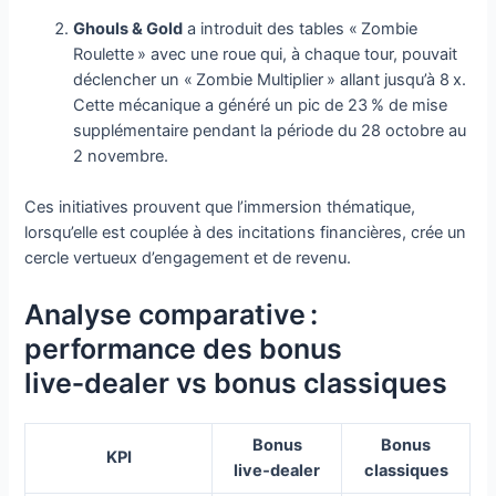
Ghouls & Gold
a introduit des tables « Zombie
Roulette » avec une roue qui, à chaque tour, pouvait
déclencher un « Zombie Multiplier » allant jusqu’à 8 x.
Cette mécanique a généré un pic de 23 % de mise
supplémentaire pendant la période du 28 octobre au
2 novembre.
Ces initiatives prouvent que l’immersion thématique,
lorsqu’elle est couplée à des incitations financières, crée un
cercle vertueux d’engagement et de revenu.
Analyse comparative :
performance des bonus
live‑dealer vs bonus classiques
Bonus
Bonus
KPI
live‑dealer
classiques