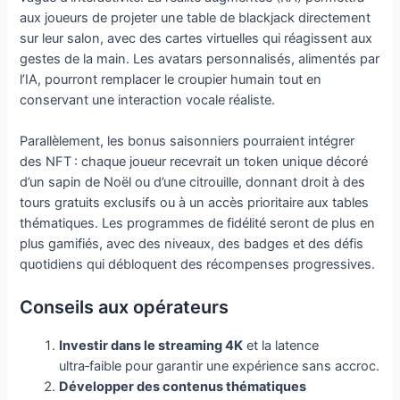
aux joueurs de projeter une table de blackjack directement
sur leur salon, avec des cartes virtuelles qui réagissent aux
gestes de la main. Les avatars personnalisés, alimentés par
l’IA, pourront remplacer le croupier humain tout en
conservant une interaction vocale réaliste.
Parallèlement, les bonus saisonniers pourraient intégrer
des NFT : chaque joueur recevrait un token unique décoré
d’un sapin de Noël ou d’une citrouille, donnant droit à des
tours gratuits exclusifs ou à un accès prioritaire aux tables
thématiques. Les programmes de fidélité seront de plus en
plus gamifiés, avec des niveaux, des badges et des défis
quotidiens qui débloquent des récompenses progressives.
Conseils aux opérateurs
Investir dans le streaming 4K
et la latence
ultra‑faible pour garantir une expérience sans accroc.
Développer des contenus thématiques