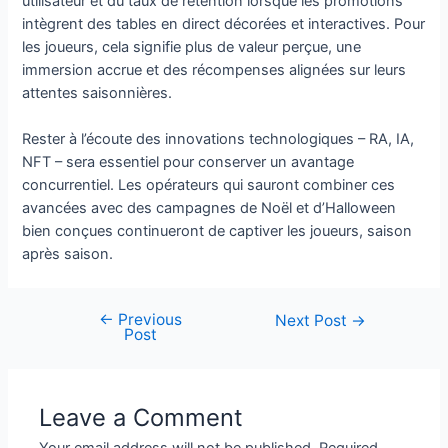
utilisateur et du taux de rétention lorsque les promotions
intègrent des tables en direct décorées et interactives. Pour
les joueurs, cela signifie plus de valeur perçue, une
immersion accrue et des récompenses alignées sur leurs
attentes saisonnières.
Rester à l’écoute des innovations technologiques – RA, IA,
NFT – sera essentiel pour conserver un avantage
concurrentiel. Les opérateurs qui sauront combiner ces
avancées avec des campagnes de Noël et d’Halloween
bien conçues continueront de captiver les joueurs, saison
après saison.
←
Previous
Next Post
→
Post
Leave a Comment