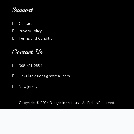
Support
Contact
Privacy Policy
Terms and Condition
Contact Us
908-421-2854
Unveiledvisions@hotmail.com
New Jersey
Copyright © 2024 Design Ingenious – All Rights Reserved.