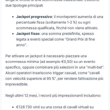
due tipologie principali:
Jackpot progressivo
: il montepremi aumenta di una
percentuale fissa (solitamente 1‑2 %) su ogni
scommessa qualificata, finché non viene attivato.
Jackpot fisso
: una somma predefinita, spesso
legata a eventi speciali come “Grand Prix di fine
anno”.
Per attivare un jackpot è necessario piazzare una
scommessa minima (ad esempio €0,50) su un evento
specifico, oppure combinare più selezioni in una “multi‑bet”.
Alcuni operatori inseriscono trigger casuali, come “cavalli
con velocità superiore al 95 %”, per rendere l’attivazione più
imprevedibile.
Negli ultimi 12 mesi, i record più impressionanti includono:
€128 730 vinti su una corsa di cavalli virtuali su