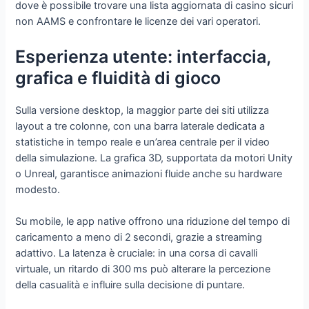
dove è possibile trovare una lista aggiornata di casino sicuri
non AAMS e confrontare le licenze dei vari operatori.
Esperienza utente: interfaccia,
grafica e fluidità di gioco
Sulla versione desktop, la maggior parte dei siti utilizza
layout a tre colonne, con una barra laterale dedicata a
statistiche in tempo reale e un’area centrale per il video
della simulazione. La grafica 3D, supportata da motori Unity
o Unreal, garantisce animazioni fluide anche su hardware
modesto.
Su mobile, le app native offrono una riduzione del tempo di
caricamento a meno di 2 secondi, grazie a streaming
adattivo. La latenza è cruciale: in una corsa di cavalli
virtuale, un ritardo di 300 ms può alterare la percezione
della casualità e influire sulla decisione di puntare.