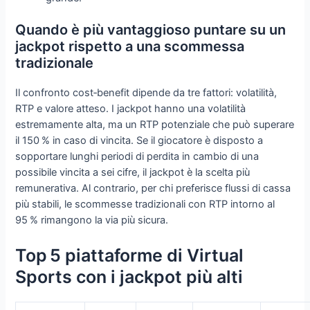
Quando è più vantaggioso puntare su un
jackpot rispetto a una scommessa
tradizionale
Il confronto cost‑benefit dipende da tre fattori: volatilità,
RTP e valore atteso. I jackpot hanno una volatilità
estremamente alta, ma un RTP potenziale che può superare
il 150 % in caso di vincita. Se il giocatore è disposto a
sopportare lunghi periodi di perdita in cambio di una
possibile vincita a sei cifre, il jackpot è la scelta più
remunerativa. Al contrario, per chi preferisce flussi di cassa
più stabili, le scommesse tradizionali con RTP intorno al
95 % rimangono la via più sicura.
Top 5 piattaforme di Virtual
Sports con i jackpot più alti