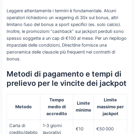
Leggere attentamente i termini è fondamentale. Alcuni
operatori richiedono un wagering di 30x sul bonus, altri
limitano l’uso del bonus a sport specifici (es. solo calcio).
Inoltre, le promozioni “cashback” sui jackpot perduti sono
spesso soggette a un cap di €100 al mese. Per un riepilogo
imparziale delle condizioni, Directline fornisce una
panoramica delle clausole più frequenti nei contratti di
bonus.
Metodi di pagamento e tempi di
prelievo per le vincite dei jackpot
Tempo
Limite
Limite
Metodo
medio di
massimo per
minimo
accredito
jackpot
Carta di
1‑3 giorni
€10
€50 000
credito/debito
lavorativi