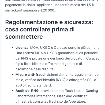
pagamenti in dollari applicano una tariffa media del 1,5 %
sui jackpot superiori a €20 000.
Regolamentazione e sicurezza:
cosa controllare prima di
scommettere
Licenza
: MGA, UKGC e Curacao sono le più comuni.
Una licenza MGA o UKGC garantisce audit periodici
del RNG e protezione dei fondi dei giocatori. Curacao
è più flessibile, ma offre minori garanzie di
risoluzione delle dispute.
Misure anti‑fraud
: sistemi di monitoraggio in tempo
reale, verifica dell’identità (KYC) e crittografia SSL a
256 bit sono standard.
Audit del RNG
: provider come iTech Labs o Gaming
Laboratories International rilasciano certificati
trimestrali, consultabili sul sito dell’operatore.