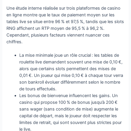
Une étude interne réalisée sur trois plateformes de casino
en ligne montre que le taux de paiement moyen sur les
tables live se situe entre 96 % et 97,5 %, tandis que les slots
RNG affichent un RTP moyen de 95,5 % à 96,2 %.
Cependant, plusieurs facteurs viennent nuancer ces
chiffres.
La mise minimale joue un rôle crucial : les tables de
roulette live demandent souvent une mise de 0,10 €,
alors que certains slots permettent des mises de
0,01 €. Un joueur qui mise 0,10 € à chaque tour verra
son bankroll évoluer différemment selon le nombre
de tours effectués.
Les bonus de bienvenue influencent les gains. Un
casino qui propose 100 % de bonus jusqu’à 200 €
sans wager (sans condition de mise) augmente le
capital de départ, mais le joueur doit respecter les
limites de retrait, qui sont souvent plus strictes pour
le live.