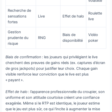
volatilité
Recherche de
Roulette
sensations
Live
Effet de halo
live
fortes
Gestion
Biais de
Vidéo
prudente du
RNG
disponibilité
poker
risque
Biais de confirmation
: les joueurs qui privilégient le live
cherchent des preuves de gains réels (ex. captures d’écran
de gros jackpots) pour justifier leur choix. Chaque gain
visible renforce leur conviction que le live est plus
« payant ».
Effet de halo
: l’apparence professionnelle du croupier, son
uniforme et son attitude courtoise créent une confiance
exagérée. Même si le RTP est identique, le joueur estime
que le jeu est plus sûr, ce qui l’incite à augmenter la mise