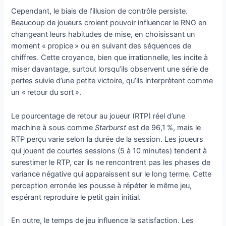
Cependant, le biais de l’illusion de contrôle persiste.
Beaucoup de joueurs croient pouvoir influencer le RNG en
changeant leurs habitudes de mise, en choisissant un
moment « propice » ou en suivant des séquences de
chiffres. Cette croyance, bien que irrationnelle, les incite à
miser davantage, surtout lorsqu’ils observent une série de
pertes suivie d’une petite victoire, qu’ils interprètent comme
un « retour du sort ».
Le pourcentage de retour au joueur (RTP) réel d’une
machine à sous comme
Starburst
est de 96,1 %, mais le
RTP perçu varie selon la durée de la session. Les joueurs
qui jouent de courtes sessions (5 à 10 minutes) tendent à
surestimer le RTP, car ils ne rencontrent pas les phases de
variance négative qui apparaissent sur le long terme. Cette
perception erronée les pousse à répéter le même jeu,
espérant reproduire le petit gain initial.
En outre, le temps de jeu influence la satisfaction. Les