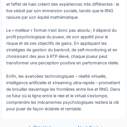
et l’effet de halo créent des expériences très différentes : le
live séduit par son immersion sociale, tandis que le RNG
rassure par son équité mathématique.
Le « meilleur » format n’est donc pas absolu ; il dépend du
profil psychologique du joueur, de son appétit pour le
risque et de ses objectifs de gains. En appliquant les
stratégies de gestion du bankroll, de self‑monitoring et en
choisissant des jeux à RTP élevé, chaque joueur peut
transformer une perception positive en performance réelle.
Enfin, les avancées technologiques – réalité virtuelle,
intelligence artificielle et streaming ultra‑rapide – promettent
de brouiller davantage les frontières entre live et RNG. Dans
ce futur où la ligne entre le réel et le virtuel s’estompe,
comprendre les mécanismes psychologiques restera la clé
pour jouer de façon éclairée et rentable.