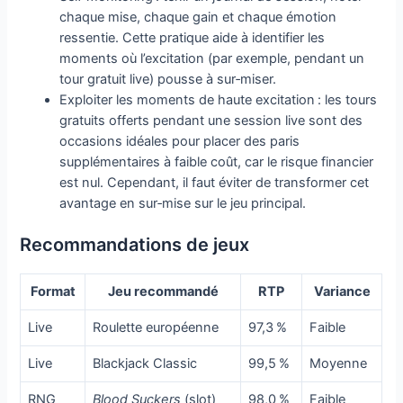
chaque mise, chaque gain et chaque émotion
ressentie. Cette pratique aide à identifier les
moments où l’excitation (par exemple, pendant un
tour gratuit live) pousse à sur‑miser.
Exploiter les moments de haute excitation : les tours
gratuits offerts pendant une session live sont des
occasions idéales pour placer des paris
supplémentaires à faible coût, car le risque financier
est nul. Cependant, il faut éviter de transformer cet
avantage en sur‑mise sur le jeu principal.
Recommandations de jeux
Format
Jeu recommandé
RTP
Variance
Live
Roulette européenne
97,3 %
Faible
Live
Blackjack Classic
99,5 %
Moyenne
RNG
Blood Suckers
(slot)
98,0 %
Faible