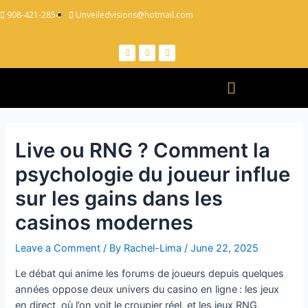
908-421-2854
Unveiledvisions@hotmail.com
Live ou RNG ? Comment la
psychologie du joueur influe
sur les gains dans les
casinos modernes
Leave a Comment
/ By
Rachel-Lima
/
June 22, 2025
Le débat qui anime les forums de joueurs depuis quelques
années oppose deux univers du casino en ligne : les jeux
en direct, où l’on voit le croupier réel, et les jeux RNG,