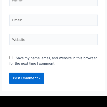
Save my name, email, and website in this browser
for the next time I comment.