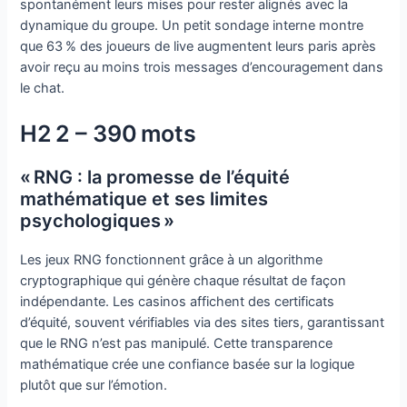
spontanément leurs mises pour rester alignés avec la
dynamique du groupe. Un petit sondage interne montre
que 63 % des joueurs de live augmentent leurs paris après
avoir reçu au moins trois messages d’encouragement dans
le chat.
H2 2 – 390 mots
« RNG : la promesse de l’équité
mathématique et ses limites
psychologiques »
Les jeux RNG fonctionnent grâce à un algorithme
cryptographique qui génère chaque résultat de façon
indépendante. Les casinos affichent des certificats
d’équité, souvent vérifiables via des sites tiers, garantissant
que le RNG n’est pas manipulé. Cette transparence
mathématique crée une confiance basée sur la logique
plutôt que sur l’émotion.