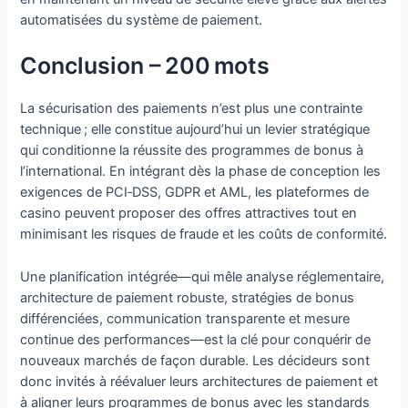
automatisées du système de paiement.
Conclusion – 200 mots
La sécurisation des paiements n’est plus une contrainte
technique ; elle constitue aujourd’hui un levier stratégique
qui conditionne la réussite des programmes de bonus à
l’international. En intégrant dès la phase de conception les
exigences de PCI‑DSS, GDPR et AML, les plateformes de
casino peuvent proposer des offres attractives tout en
minimisant les risques de fraude et les coûts de conformité.
Une planification intégrée—qui mêle analyse réglementaire,
architecture de paiement robuste, stratégies de bonus
différenciées, communication transparente et mesure
continue des performances—est la clé pour conquérir de
nouveaux marchés de façon durable. Les décideurs sont
donc invités à réévaluer leurs architectures de paiement et
à aligner leurs programmes de bonus avec les standards