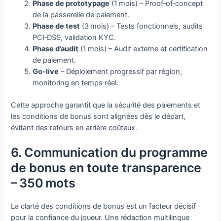
Phase de prototypage
(1 mois) – Proof‑of‑concept
de la passerelle de paiement.
Phase de test
(3 mois) – Tests fonctionnels, audits
PCI‑DSS, validation KYC.
Phase d’audit
(1 mois) – Audit externe et certification
de paiement.
Go‑live
– Déploiement progressif par région,
monitoring en temps réel.
Cette approche garantit que la sécurité des paiements et
les conditions de bonus sont alignées dès le départ,
évitant des retours en arrière coûteux.
6. Communication du programme
de bonus en toute transparence
– 350 mots
La clarté des conditions de bonus est un facteur décisif
pour la confiance du joueur. Une rédaction multilingue