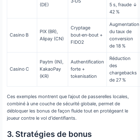
3‑DS
(DE)
5 s, fraude ↓
42 %
Augmentation
Cryptage
PIX (BR),
du taux de
Casino B
bout‑en‑bout +
Alipay (CN)
conversion
FIDO2
de 18 %
Réduction
Paytm (IN),
Authentification
des
Casino C
KakaoPay
forte +
chargebacks
(KR)
tokenisation
de 27 %
Ces exemples montrent que l’ajout de passerelles locales,
combiné à une couche de sécurité globale, permet de
débloquer les bonus de façon fluide tout en protégeant le
joueur contre le vol d’identifiants.
3. Stratégies de bonus