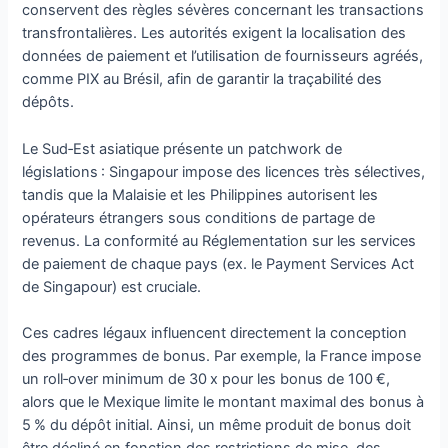
conservent des règles sévères concernant les transactions
transfrontalières. Les autorités exigent la localisation des
données de paiement et l’utilisation de fournisseurs agréés,
comme PIX au Brésil, afin de garantir la traçabilité des
dépôts.
Le Sud‑Est asiatique présente un patchwork de
législations : Singapour impose des licences très sélectives,
tandis que la Malaisie et les Philippines autorisent les
opérateurs étrangers sous conditions de partage de
revenus. La conformité au Réglementation sur les services
de paiement de chaque pays (ex. le Payment Services Act
de Singapour) est cruciale.
Ces cadres légaux influencent directement la conception
des programmes de bonus. Par exemple, la France impose
un roll‑over minimum de 30 x pour les bonus de 100 €,
alors que le Mexique limite le montant maximal des bonus à
5 % du dépôt initial. Ainsi, un même produit de bonus doit