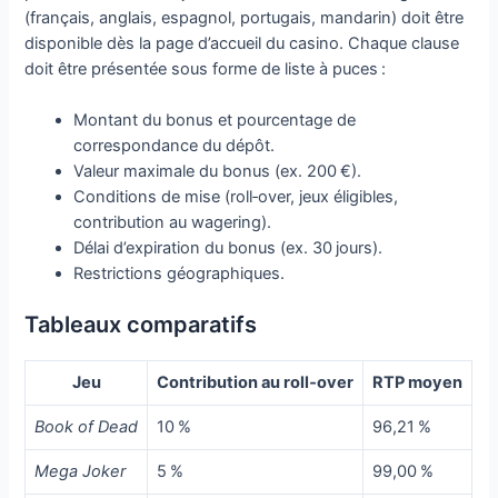
(français, anglais, espagnol, portugais, mandarin) doit être
disponible dès la page d’accueil du casino. Chaque clause
doit être présentée sous forme de liste à puces :
Montant du bonus et pourcentage de
correspondance du dépôt.
Valeur maximale du bonus (ex. 200 €).
Conditions de mise (roll‑over, jeux éligibles,
contribution au wagering).
Délai d’expiration du bonus (ex. 30 jours).
Restrictions géographiques.
Tableaux comparatifs
Jeu
Contribution au roll‑over
RTP moyen
Book of Dead
10 %
96,21 %
Mega Joker
5 %
99,00 %