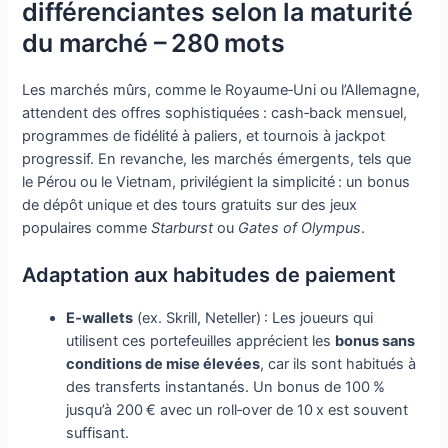
différenciantes selon la maturité
du marché – 280 mots
Les marchés mûrs, comme le Royaume‑Uni ou l’Allemagne,
attendent des offres sophistiquées : cash‑back mensuel,
programmes de fidélité à paliers, et tournois à jackpot
progressif. En revanche, les marchés émergents, tels que
le Pérou ou le Vietnam, privilégient la simplicité : un bonus
de dépôt unique et des tours gratuits sur des jeux
populaires comme
Starburst
ou
Gates of Olympus
.
Adaptation aux habitudes de paiement
E‑wallets
(ex. Skrill, Neteller) : Les joueurs qui
utilisent ces portefeuilles apprécient les
bonus sans
conditions de mise élevées
, car ils sont habitués à
des transferts instantanés. Un bonus de 100 %
jusqu’à 200 € avec un roll‑over de 10 x est souvent
suffisant.