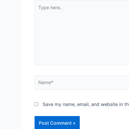
Save my name, email, and website in th