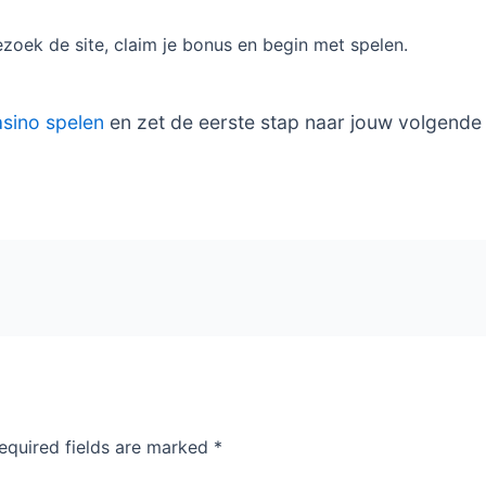
ezoek de site, claim je bonus en begin met spelen.
asino spelen
en zet de eerste stap naar jouw volgende 
equired fields are marked
*