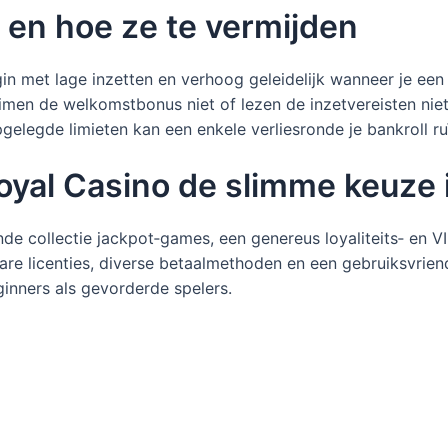
en hoe ze te vermijden
n met lage inzetten en verhoog geleidelijk wanneer je een g
imen de welkomstbonus niet of lezen de inzetvereisten nie
elegde limieten kan een enkele verliesronde je bankroll ru
yal Casino de slimme keuze 
e collectie jackpot‑games, een genereus loyaliteits‑ en 
re licenties, diverse betaalmethoden en een gebruiksvrien
inners als gevorderde spelers.