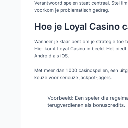
Verantwoord spelen staat centraal. Stel lim
voorkom je problematisch gedrag.
Hoe je Loyal Casino c
Wanneer je klaar bent om je strategie toe t
Hier komt Loyal Casino in beeld. Het biedt 
Android als iOS.
Met meer dan 1.000 casinospellen, een uitge
keuze voor serieuze jackpot‑jagers.
Voorbeeld: Een speler die regelma
terugverdienen als bonuscredits.