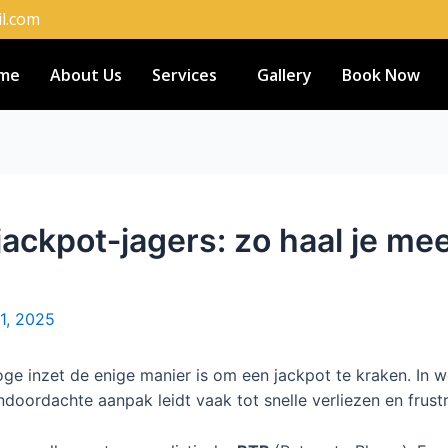
l.com
me
About Us
Services
Gallery
Book Now
jackpot‑jagers: zo haal je mee
1, 2025
 inzet de enige manier is om een jackpot te kraken. In wer
oordachte aanpak leidt vaak tot snelle verliezen en frustr