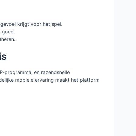
evoel krijgt voor het spel.
t goed.
ïneren.
is
VIP‑programma, en razendsnelle
delijke mobiele ervaring maakt het platform