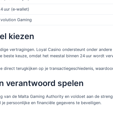
4 uur (e‑wallet)
Evolution Gaming
el kiezen
ge vertragingen. Loyal Casino ondersteunt onder andere iD
de beste keuze, omdat het meestal binnen 24 uur wordt ver
e direct terugkijken op je transactiegeschiedenis, waardoor 
 en verantwoord spelen
ng van de Malta Gaming Authority en voldoet aan de stre
je persoonlijke en financiële gegevens te beveiligen.