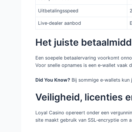
Uitbetalingsspeed
2
Live‑dealer aanbod
Het juiste betaalmidd
Een soepele betaalervaring voorkomt onnodi
Voor snelle opnames is een e‑wallet vaak 
Did You Know?
Bij sommige e‑wallets kun j
Veiligheid, licenties
Loyal Casino opereert onder een vergunni
site maakt gebruik van SSL‑encryptie om al 