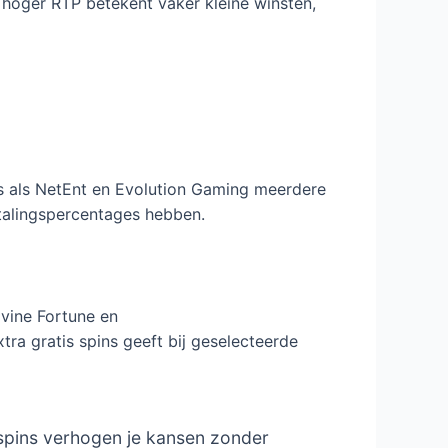
 hoger RTP betekent vaker kleine winsten,
s als NetEnt en Evolution Gaming meerdere
etalingspercentages hebben.
vine Fortune en
ra gratis spins geeft bij geselecteerde
spins verhogen je kansen zonder