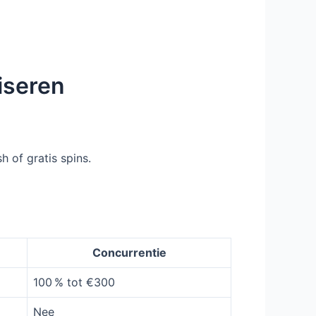
iseren
 of gratis spins.
Concurrentie
100 % tot €300
Nee