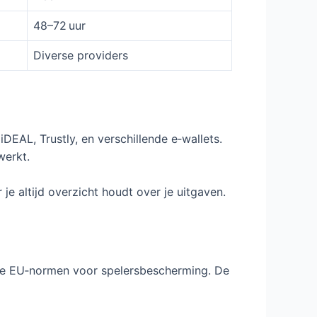
48–72 uur
Diverse providers
EAL, Trustly, en verschillende e‑wallets.
werkt.
je altijd overzicht houdt over je uitgaven.
nge EU‑normen voor spelersbescherming. De