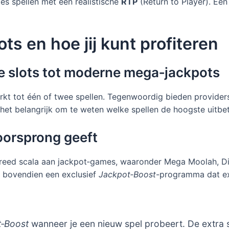
es spellen met een realistische
RTP
(Return to Player). Een
ts en hoe jij kunt profiteren
e slots tot moderne mega‑jackpots
kt tot één of twee spellen. Tegenwoordig bieden provider
 het belangrijk om te weten welke spellen de hoogste uitb
oorsprong geeft
breed scala aan jackpot‑games, waaronder Mega Moolah, Di
t bovendien een exclusief
Jackpot‑Boost
-programma dat ext
t‑Boost
wanneer je een nieuw spel probeert. De extra 