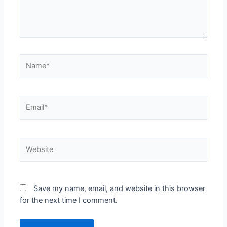
Save my name, email, and website in this browser
for the next time I comment.