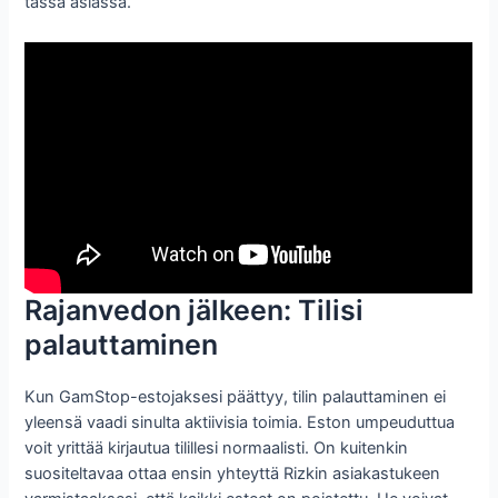
tässä asiassa.
Rajanvedon jälkeen: Tilisi
palauttaminen
Kun GamStop-estojaksesi päättyy, tilin palauttaminen ei
yleensä vaadi sinulta aktiivisia toimia. Eston umpeuduttua
voit yrittää kirjautua tilillesi normaalisti. On kuitenkin
suositeltavaa ottaa ensin yhteyttä Rizkin asiakastukeen