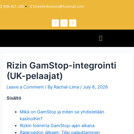
908-421-2854
Unveiledvisions@hotmail.com
Rizin GamStop-integrointi
(UK-pelaajat)
Leave a Comment
/ By
Rachel-Lima
/
July 8, 2026
Sisältö
Mikä on GamStop ja miten se yhdistetään
kasinoihin?
Rizkin toiminta GamStop-ajan aikana
Rajanvedon jälkeen: Tilisi palauttaminen