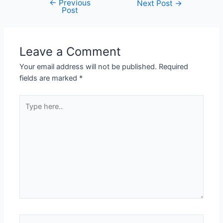
←
Previous
Next Post
→
Post
Leave a Comment
Your email address will not be published.
Required
fields are marked
*