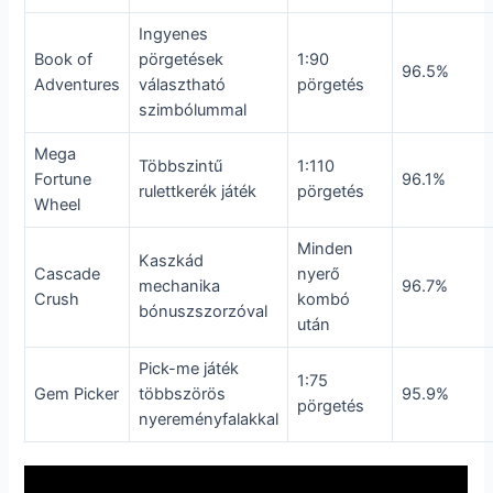
Ingyenes
Book of
pörgetések
1:90
96.5%
Adventures
választható
pörgetés
szimbólummal
Mega
Többszintű
1:110
Fortune
96.1%
rulettkerék játék
pörgetés
Wheel
Minden
Kaszkád
Cascade
nyerő
mechanika
96.7%
Crush
kombó
bónuszszorzóval
után
Pick-me játék
1:75
Gem Picker
többszörös
95.9%
pörgetés
nyereményfalakkal