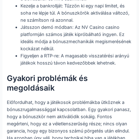
Kezelje a bankrollját: Tűzzön ki egy napi limitet, és
soha ne lépje túl. A bónuszkörök aktiválása változó,
ne számítson rá azonnal.
Játsszon demó módban: Az NV Casino casino
platformján számos játék kipróbálható ingyen. Ez
ideális módja a bónuszmechanikák megismerésének
kockázat nélkül.
Figyeljen a RTP-re: A magasabb visszatérési arányú
játékok hosszú távon kedvezőbbek lehetnek.
Gyakori problémák és
megoldásaik
Előfordulhat, hogy a játékosok problémákba ütköznek a
bónuszrugalmassággal kapcsolatban. Egy gyakori panasz,
hogy a bónuszkör nem aktiválódik sokáig. Fontos
megérteni, hogy ez a véletlenszerűség része; nincs olyan
garancia, hogy egy bizonyos számú pörgetés után elindul.
Ha azonban úgy véli, hogy technikai hiba van a játékban,