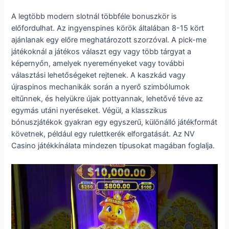
A legtöbb modern slotnál többféle bonuszkör is
előfordulhat. Az ingyenspines körök általában 8-15 kört
ajánlanak egy előre meghatározott szorzóval. A pick-me
játékoknál a játékos választ egy vagy több tárgyat a
képernyőn, amelyek nyereményeket vagy további
választási lehetőségeket rejtenek. A kaszkád vagy
újraspinos mechanikák során a nyerő szimbólumok
eltűnnek, és helyükre újak pottyannak, lehetővé téve az
egymás utáni nyeréseket. Végül, a klasszikus
bónuszjátékok gyakran egy egyszerű, különálló játékformát
követnek, például egy rulettkerék elforgatását. Az NV
Casino játékkínálata mindezen típusokat magában foglalja.