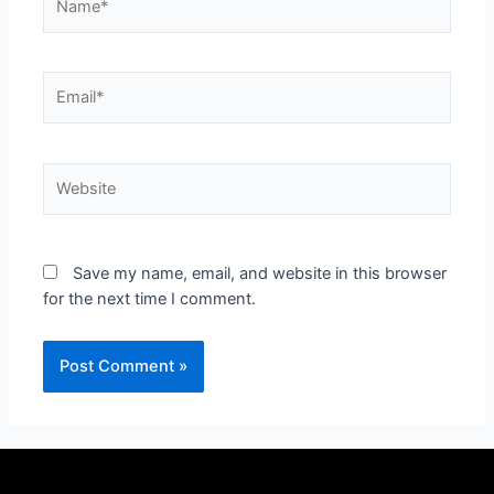
Save my name, email, and website in this browser
for the next time I comment.