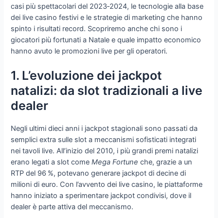
casi più spettacolari del 2023‑2024, le tecnologie alla base
dei live casino festivi e le strategie di marketing che hanno
spinto i risultati record. Scopriremo anche chi sono i
giocatori più fortunati a Natale e quale impatto economico
hanno avuto le promozioni live per gli operatori.
1. L’evoluzione dei jackpot
natalizi: da slot tradizionali a live
dealer
Negli ultimi dieci anni i jackpot stagionali sono passati da
semplici extra sulle slot a meccanismi sofisticati integrati
nei tavoli live. All’inizio del 2010, i più grandi premi natalizi
erano legati a slot come
Mega Fortune
che, grazie a un
RTP del 96 %, potevano generare jackpot di decine di
milioni di euro. Con l’avvento dei live casino, le piattaforme
hanno iniziato a sperimentare jackpot condivisi, dove il
dealer è parte attiva del meccanismo.