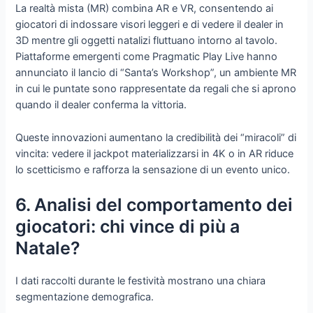
La realtà mista (MR) combina AR e VR, consentendo ai
giocatori di indossare visori leggeri e di vedere il dealer in
3D mentre gli oggetti natalizi fluttuano intorno al tavolo.
Piattaforme emergenti come Pragmatic Play Live hanno
annunciato il lancio di “Santa’s Workshop”, un ambiente MR
in cui le puntate sono rappresentate da regali che si aprono
quando il dealer conferma la vittoria.
Queste innovazioni aumentano la credibilità dei “miracoli” di
vincita: vedere il jackpot materializzarsi in 4K o in AR riduce
lo scetticismo e rafforza la sensazione di un evento unico.
6. Analisi del comportamento dei
giocatori: chi vince di più a
Natale?
I dati raccolti durante le festività mostrano una chiara
segmentazione demografica.