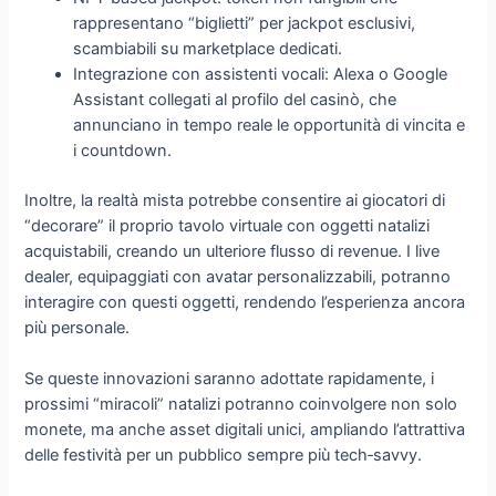
rappresentano “biglietti” per jackpot esclusivi,
scambiabili su marketplace dedicati.
Integrazione con assistenti vocali: Alexa o Google
Assistant collegati al profilo del casinò, che
annunciano in tempo reale le opportunità di vincita e
i countdown.
Inoltre, la realtà mista potrebbe consentire ai giocatori di
“decorare” il proprio tavolo virtuale con oggetti natalizi
acquistabili, creando un ulteriore flusso di revenue. I live
dealer, equipaggiati con avatar personalizzabili, potranno
interagire con questi oggetti, rendendo l’esperienza ancora
più personale.
Se queste innovazioni saranno adottate rapidamente, i
prossimi “miracoli” natalizi potranno coinvolgere non solo
monete, ma anche asset digitali unici, ampliando l’attrattiva
delle festività per un pubblico sempre più tech‑savvy.