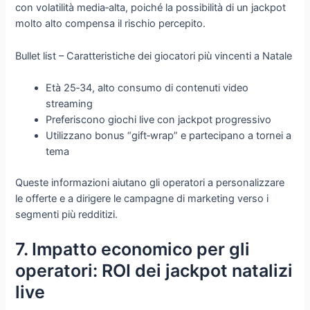
con volatilità media‑alta, poiché la possibilità di un jackpot
molto alto compensa il rischio percepito.
Bullet list – Caratteristiche dei giocatori più vincenti a Natale
Età 25‑34, alto consumo di contenuti video
streaming
Preferiscono giochi live con jackpot progressivo
Utilizzano bonus “gift‑wrap” e partecipano a tornei a
tema
Queste informazioni aiutano gli operatori a personalizzare
le offerte e a dirigere le campagne di marketing verso i
segmenti più redditizi.
7. Impatto economico per gli
operatori: ROI dei jackpot natalizi
live