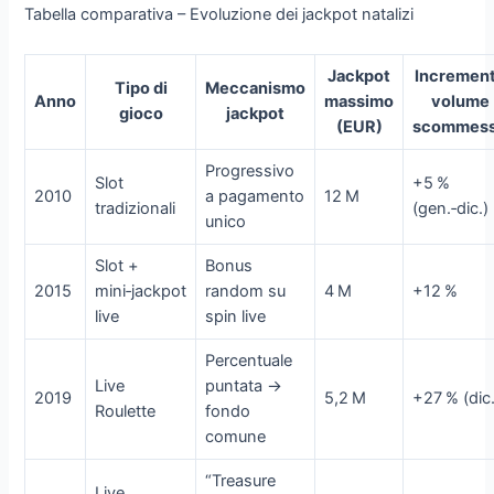
Tabella comparativa – Evoluzione dei jackpot natalizi
Jackpot
Incremen
Tipo di
Meccanismo
Anno
massimo
volume
gioco
jackpot
(EUR)
scommes
Progressivo
Slot
+5 %
2010
a pagamento
12 M
tradizionali
(gen.‑dic.)
unico
Slot +
Bonus
2015
mini‑jackpot
random su
4 M
+12 %
live
spin live
Percentuale
Live
puntata →
2019
5,2 M
+27 % (dic.
Roulette
fondo
comune
“Treasure
Live