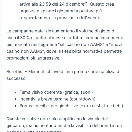
attiva alle 23:59 del 24 dicembre”). Questo crea
urgenza e spinge i giocatori a puntare più
frequentemente in prossimità dell’evento.
Le campagne natalizie aumentano il volume di gioco di
circa il 30 % rispetto al mese di ottobre, con un incremento
più marcato nei segmenti “siti casino non AAMS” e “nuovi
casino non AAMS”, dove la flessibilità normativa permette
promozioni più aggressive.
Bullet list – Elementi chiave di una promozione natalizia di
successo
Tema visivo coerente (grafica, suoni)
Incentivi a breve termine (countdown)
Bonus specifici per giochi live (extra cash, free bets)
Queste iniziative non solo amplificano le vincite dei
giocatori, ma aumentano anche la visibilità del brand in un