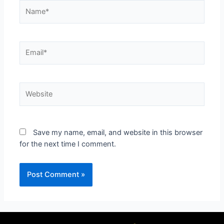
Save my name, email, and website in this browser
for the next time I comment.