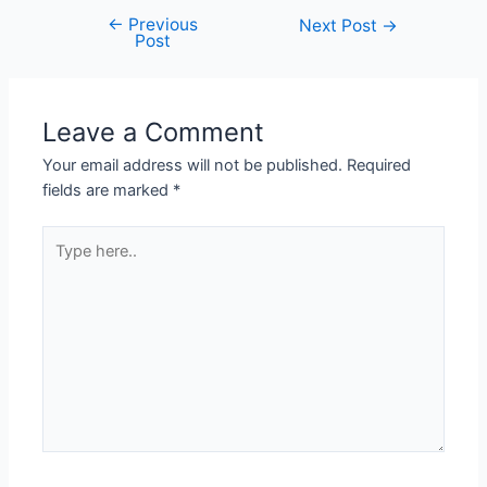
←
Previous
Next Post
→
Post
Leave a Comment
Your email address will not be published.
Required
fields are marked
*