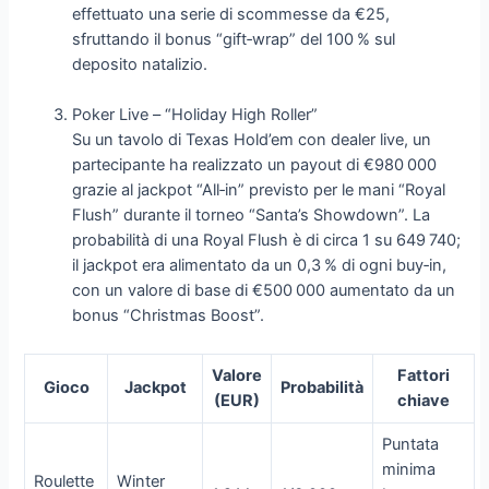
effettuato una serie di scommesse da €25,
sfruttando il bonus “gift‑wrap” del 100 % sul
deposito natalizio.
Poker Live – “Holiday High Roller”
Su un tavolo di Texas Hold’em con dealer live, un
partecipante ha realizzato un payout di €980 000
grazie al jackpot “All‑in” previsto per le mani “Royal
Flush” durante il torneo “Santa’s Showdown”. La
probabilità di una Royal Flush è di circa 1 su 649 740;
il jackpot era alimentato da un 0,3 % di ogni buy‑in,
con un valore di base di €500 000 aumentato da un
bonus “Christmas Boost”.
Valore
Fattori
Gioco
Jackpot
Probabilità
(EUR)
chiave
Puntata
minima
Roulette
Winter