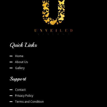
Quick Links
Home
About Us
Gallery
Support
Contact
Privacy Policy
Terms and Condition