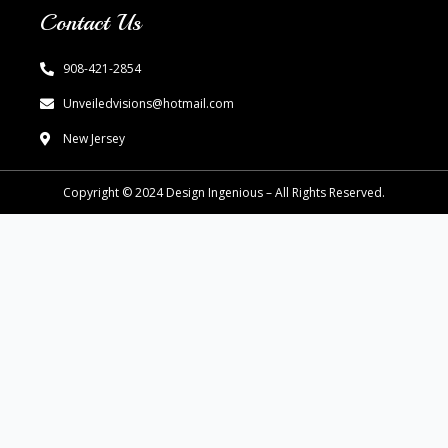
Contact Us
908-421-2854
Unveiledvisions@hotmail.com
New Jersey
Copyright © 2024 Design Ingenious – All Rights Reserved.