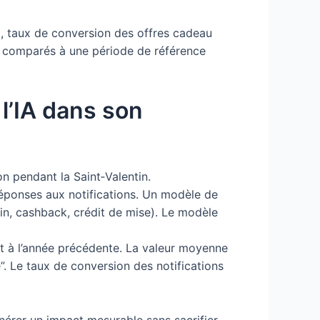
%), taux de conversion des offres cadeau
nt comparés à une période de référence
 l’IA dans son
n pendant la Saint‑Valentin.
 réponses aux notifications. Un modèle de
n, cashback, crédit de mise). Le modèle
ort à l’année précédente. La valeur moyenne
. Le taux de conversion des notifications
énérer un impact mesurable sans sacrifier