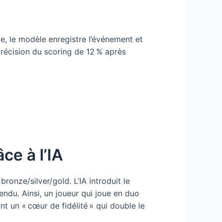
e, le modèle enregistre l’événement et
récision du scoring de 12 % après
ce à l’IA
ronze/silver/gold. L’IA introduit le
ndu. Ainsi, un joueur qui joue en duo
nt un « cœur de fidélité » qui double le