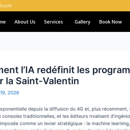
l.com
me
About Us
Services
Gallery
Book Now
ent l’IA redéfinit les progra
 la Saint‑Valentin
 19, 2026
ponentielle depuis la diffusion du 4G et, plus récemment,
onsoles traditionnelles, et les éditeurs rivalisent d’ingéni
est imposée comme un levier stratégique : le machine learning