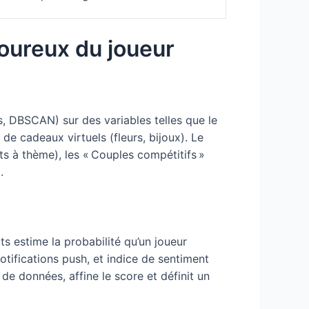
oureux du joueur
s, DBSCAN) sur des variables telles que le
de cadeaux virtuels (fleurs, bijoux). Le
ts à thème), les « Couples compétitifs »
.
s estime la probabilité qu’un joueur
tifications push, et indice de sentiment
 de données, affine le score et définit un