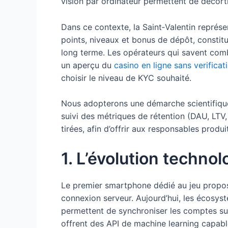
vision par ordinateur permettent de décort
Dans ce contexte, la Saint‑Valentin représe
points, niveaux et bonus de dépôt, constitu
long terme. Les opérateurs qui savent com
un aperçu du
casino en ligne sans verificat
choisir le niveau de KYC souhaité.
Nous adopterons une démarche scientifique 
suivi des métriques de rétention (DAU, LTV
tirées, afin d’offrir aux responsables produ
1. L’évolution techno
Le premier smartphone dédié au jeu proposa
connexion serveur. Aujourd’hui, les écosys
permettent de synchroniser les comptes sur 
offrent des API de machine learning capab