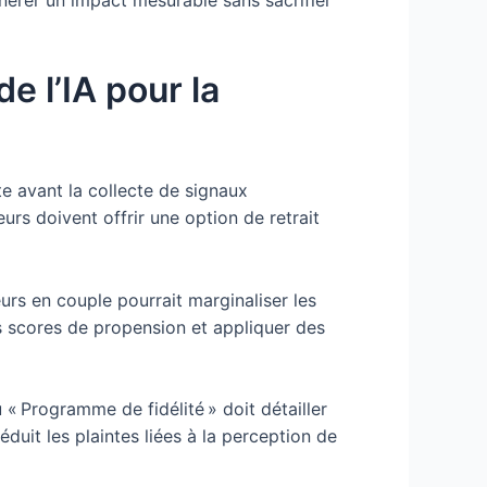
de l’IA pour la
e avant la collecte de signaux
rs doivent offrir une option de retrait
urs en couple pourrait marginaliser les
les scores de propension et appliquer des
« Programme de fidélité » doit détailler
duit les plaintes liées à la perception de