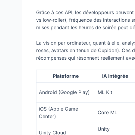
Grâce à ces API, les développeurs peuvent 
vs low‑roller), fréquence des interactions 
mises pendant les heures de soirée peut d
La vision par ordinateur, quant à elle, ana
roses, avatars en tenue de Cupidon). Ces d
récompenses qui résonnent réellement ave
Plateforme
IA intégrée
Android (Google Play)
ML Kit
iOS (Apple Game
Core ML
Center)
Unity
Unity Cloud