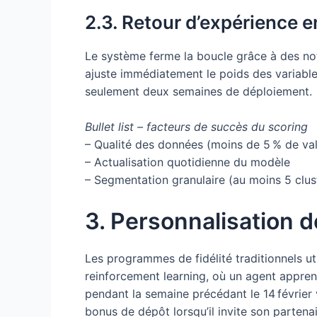
2.3. Retour d’expérience e
Le système ferme la boucle grâce à des not
ajuste immédiatement le poids des variable
seulement deux semaines de déploiement.
Bullet list – facteurs de succès du scoring
– Qualité des données (moins de 5 % de va
– Actualisation quotidienne du modèle
– Segmentation granulaire (au moins 5 clus
3. Personnalisation d
Les programmes de fidélité traditionnels uti
reinforcement learning, où un agent appren
pendant la semaine précédant le 14 février v
bonus de dépôt lorsqu’il invite son partenai