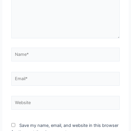
Save my name, email, and website in this browser