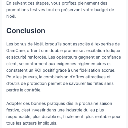
En suivant ces étapes, vous profitez pleinement des
promotions festives tout en préservant votre budget de
Noël.
Conclusion
Les bonus de Noël, lorsqu’ils sont associés à l’expertise de
GamCare, offrent une double promesse : excitation ludique
et sécurité renforcée. Les opérateurs gagnent en confiance
client, se conforment aux exigences réglementaires et
constatent un ROI positif grâce à une fidélisation accrue.
Pour les joueurs, la combinaison d’offres attractives et
d’outils de protection permet de savourer les fêtes sans
perdre le contrôle.
Adopter ces bonnes pratiques dès la prochaine saison
festive, c’est investir dans une industrie du jeu plus
responsable, plus durable et, finalement, plus rentable pour
tous les acteurs impliqués.