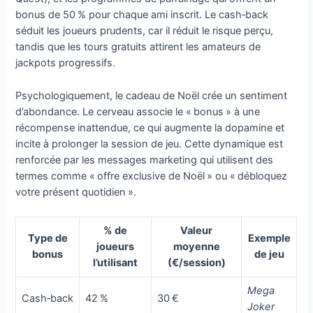
bonus de 50 % pour chaque ami inscrit. Le cash‑back
séduit les joueurs prudents, car il réduit le risque perçu,
tandis que les tours gratuits attirent les amateurs de
jackpots progressifs.
Psychologiquement, le cadeau de Noël crée un sentiment
d’abondance. Le cerveau associe le « bonus » à une
récompense inattendue, ce qui augmente la dopamine et
incite à prolonger la session de jeu. Cette dynamique est
renforcée par les messages marketing qui utilisent des
termes comme « offre exclusive de Noël » ou « débloquez
votre présent quotidien ».
% de
Valeur
Type de
Exemple
joueurs
moyenne
bonus
de jeu
l’utilisant
(€/session)
Mega
Cash‑back
42 %
30 €
Joker