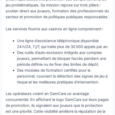
jeu problématiques. Sa mission repose sur trois piliers :
soutien direct aux joueurs, formation des professionnels du
secteur et promotion de politiques publiques responsables.
Les services fournis aux casinos en ligne comprennent :
Une ligne d’assistance téléphonique disponible
24 h/24, 7 j/7, qui traite plus de 30 000 appels par an.
Des outils d’auto‑exclusion intégrés aux comptes
joueurs, permettant de bloquer l’accès pendant une
période définie ou de fixer des limites de dépôt.
Des modules de formation certifiés pour le
personnel, couvrant la détection des signes de jeu à
risque et les meilleures pratiques d’intervention.
Les opérateurs voient en GamCare un avantage
concurrentiel. En affichant le logo GamCare sur leurs pages
de promotion, ils signalent aux joueurs que la protection
est une priorité. Cette visibilité améliore la réputation de la