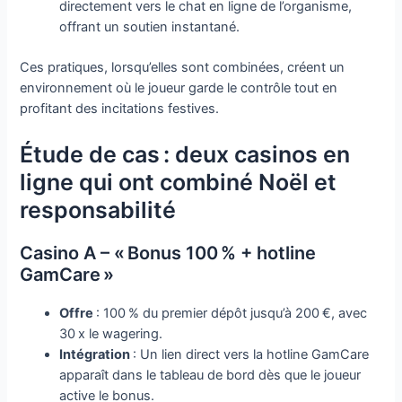
directement vers le chat en ligne de l’organisme,
offrant un soutien instantané.
Ces pratiques, lorsqu’elles sont combinées, créent un
environnement où le joueur garde le contrôle tout en
profitant des incitations festives.
Étude de cas : deux casinos en
ligne qui ont combiné Noël et
responsabilité
Casino A – « Bonus 100 % + hotline
GamCare »
Offre
: 100 % du premier dépôt jusqu’à 200 €, avec
30 x le wagering.
Intégration
: Un lien direct vers la hotline GamCare
apparaît dans le tableau de bord dès que le joueur
active le bonus.