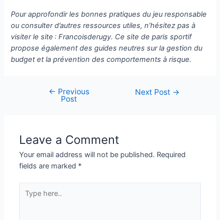
Pour approfondir les bonnes pratiques du jeu responsable
ou consulter d’autres ressources utiles, n’hésitez pas à
visiter le site : Francoisderugy. Ce site de paris sportif
propose également des guides neutres sur la gestion du
budget et la prévention des comportements à risque.
←
Previous
Next Post
→
Post
Leave a Comment
Your email address will not be published.
Required
fields are marked
*