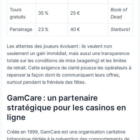
Tours
Book of
35 %
25 €
gratuits
Dead
Parrainage
23 %
40 €
Starburst
Les attentes des joueurs évoluent : ils veulent non
seulement un gain immédiat, mais aussi une transparence
totale sur les conditions de mise (wagering) et les limites
de retrait. Cette exigence de clarté pousse les opérateurs à
repenser la façon dont ils communiquent leurs offres,
surtout pendant la frénésie des fêtes.
GamCare : un partenaire
stratégique pour les casinos en
ligne
Créée en 1999, GamCare est une organisation caritative
britannique dédiée à la prévention des comportements de