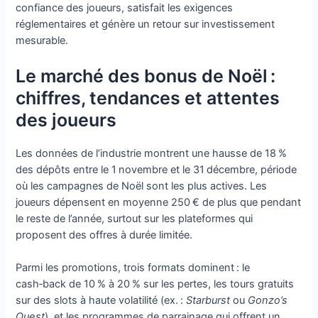
confiance des joueurs, satisfait les exigences
réglementaires et génère un retour sur investissement
mesurable.
Le marché des bonus de Noël :
chiffres, tendances et attentes
des joueurs
Les données de l’industrie montrent une hausse de 18 %
des dépôts entre le 1 novembre et le 31 décembre, période
où les campagnes de Noël sont les plus actives. Les
joueurs dépensent en moyenne 250 € de plus que pendant
le reste de l’année, surtout sur les plateformes qui
proposent des offres à durée limitée.
Parmi les promotions, trois formats dominent : le
cash‑back de 10 % à 20 % sur les pertes, les tours gratuits
sur des slots à haute volatilité (ex. :
Starburst
ou
Gonzo’s
Quest
), et les programmes de parrainage qui offrent un