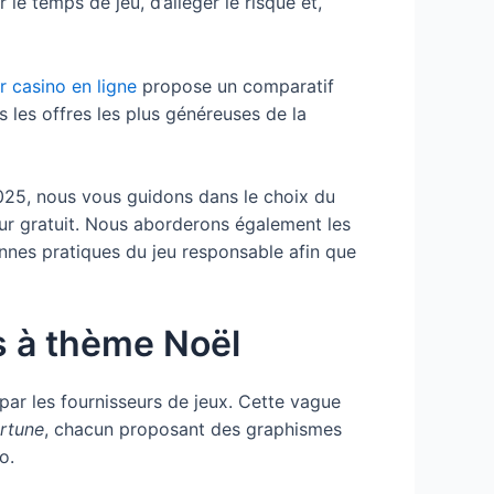
le temps de jeu, d’alléger le risque et,
r casino en ligne
propose un comparatif
s les offres les plus généreuses de la
025, nous vous guidons dans le choix du
ur gratuit. Nous aborderons également les
nnes pratiques du jeu responsable afin que
ts à thème Noël
ar les fournisseurs de jeux. Cette vague
ortune
, chacun proposant des graphismes
o.