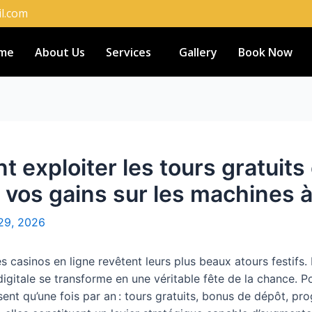
l.com
me
About Us
Services
Gallery
Book Now
 exploiter les tours gratuits 
 vos gains sur les machines 
29, 2026
t les casinos en ligne revêtent leurs plus beaux atours festifs
gitale se transforme en une véritable fête de la chance. Pou
ssent qu’une fois par an : tours gratuits, bonus de dépôt, 