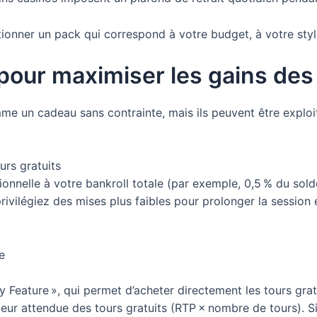
tionner un pack qui correspond à votre budget, à votre style
pour maximiser les gains des 
mme un cadeau sans contrainte, mais ils peuvent être expl
urs gratuits
onnelle à votre bankroll totale (par exemple, 0,5 % du sold
privilégiez des mises plus faibles pour prolonger la sessio
e
y Feature », qui permet d’acheter directement les tours gratu
eur attendue des tours gratuits (RTP × nombre de tours). S