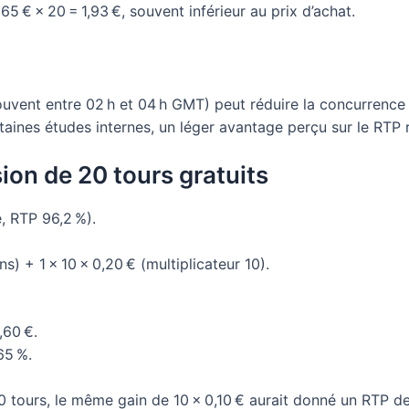
65 € × 20 = 1,93 €, souvent inférieur au prix d’achat.
uvent entre 02 h et 04 h GMT) peut réduire la concurrence 
aines études internes, un léger avantage perçu sur le RTP r
ion de 20 tours gratuits
e, RTP 96,2 %).
ns) + 1 × 10 × 0,20 € (multiplicateur 10).
,60 €.
65 %.
20 tours, le même gain de 10 × 0,10 € aurait donné un RTP de