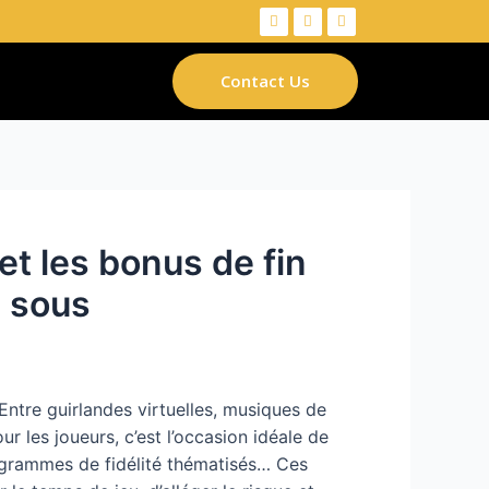
Contact Us
et les bonus de fin
à sous
. Entre guirlandes virtuelles, musiques de
r les joueurs, c’est l’occasion idéale de
programmes de fidélité thématisés… Ces