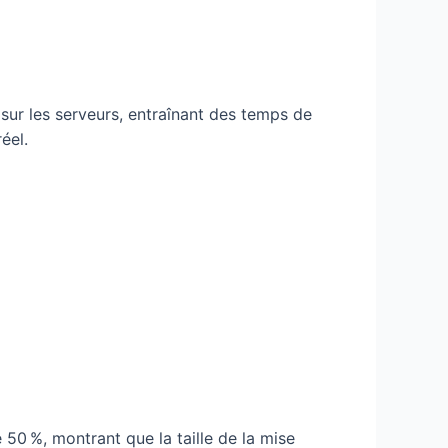
sur les serveurs, entraînant des temps de
éel.
 50 %, montrant que la taille de la mise