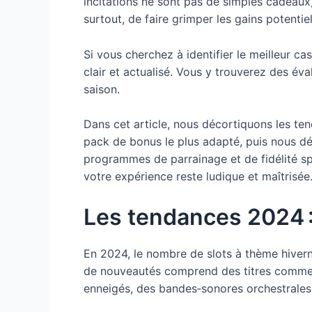
incitations ne sont pas de simples cadeaux, 
surtout, de faire grimper les gains potentiel
Si vous cherchez à identifier le meilleur ca
clair et actualisé. Vous y trouverez des éva
saison.
Dans cet article, nous décortiquons les t
pack de bonus le plus adapté, puis nous d
programmes de parrainage et de fidélité sp
votre expérience reste ludique et maîtrisée
Les tendances 2024 : 
En 2024, le nombre de slots à thème hivern
de nouveautés comprend des titres comm
enneigés, des bandes‑sonores orchestrales e