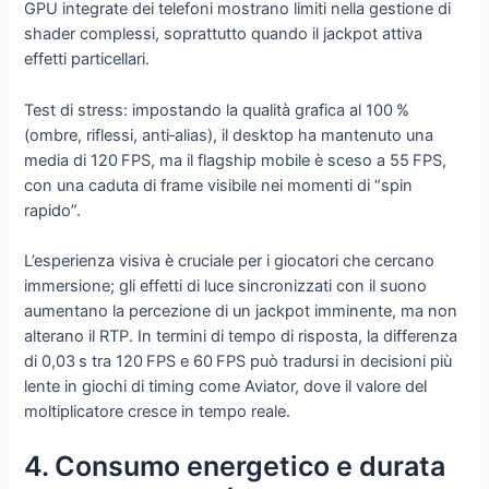
GPU integrate dei telefoni mostrano limiti nella gestione di
shader complessi, soprattutto quando il jackpot attiva
effetti particellari.
Test di stress: impostando la qualità grafica al 100 %
(ombre, riflessi, anti‑alias), il desktop ha mantenuto una
media di 120 FPS, ma il flagship mobile è sceso a 55 FPS,
con una caduta di frame visibile nei momenti di “spin
rapido”.
L’esperienza visiva è cruciale per i giocatori che cercano
immersione; gli effetti di luce sincronizzati con il suono
aumentano la percezione di un jackpot imminente, ma non
alterano il RTP. In termini di tempo di risposta, la differenza
di 0,03 s tra 120 FPS e 60 FPS può tradursi in decisioni più
lente in giochi di timing come Aviator, dove il valore del
moltiplicatore cresce in tempo reale.
4. Consumo energetico e durata