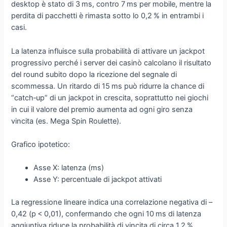
desktop è stato di 3 ms, contro 7 ms per mobile, mentre la
perdita di pacchetti è rimasta sotto lo 0,2 % in entrambi i
casi.
La latenza influisce sulla probabilità di attivare un jackpot
progressivo perché i server dei casinò calcolano il risultato
del round subito dopo la ricezione del segnale di
scommessa. Un ritardo di 15 ms può ridurre la chance di
“catch‑up” di un jackpot in crescita, soprattutto nei giochi
in cui il valore del premio aumenta ad ogni giro senza
vincita (es. Mega Spin Roulette).
Grafico ipotetico:
Asse X: latenza (ms)
Asse Y: percentuale di jackpot attivati
La regressione lineare indica una correlazione negativa di –
0,42 (p < 0,01), confermando che ogni 10 ms di latenza
aggiuntiva riduce la probabilità di vincita di circa 1,2 %.