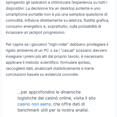
spingendo gli operatori a ottimizzare l’esperienza su tutti i
dispositivi. La decisione tra un desktop potente e uno
smartphone portatile non è più una semplice questione di
comodità; influisce direttamente su latenza, fluidità grafica,
consumo energetico e, soprattutto, sulla probabilità di
incassare un jackpot progressivo.
Per capire se i giocatori “high‑roller” debbano privilegiare il
rigido ambiente di un PC o se i “casual” possano davvero
inseguire i premi più alti dal proprio tavolo, è necessario
applicare il metodo scientifico: formulare ipotesi,
raccogliere dati, analizzarli statisticamente e trarre
conclusioni basate su evidenze concrete.
…per approfondire le dinamiche
logistiche dei casinò online, visita il sito
casino non aams
, che offre dati di
benchmark utili per la nostra analisi.