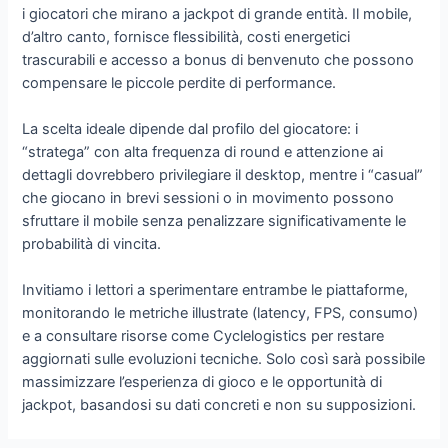
i giocatori che mirano a jackpot di grande entità. Il mobile,
d’altro canto, fornisce flessibilità, costi energetici
trascurabili e accesso a bonus di benvenuto che possono
compensare le piccole perdite di performance.
La scelta ideale dipende dal profilo del giocatore: i
“stratega” con alta frequenza di round e attenzione ai
dettagli dovrebbero privilegiare il desktop, mentre i “casual”
che giocano in brevi sessioni o in movimento possono
sfruttare il mobile senza penalizzare significativamente le
probabilità di vincita.
Invitiamo i lettori a sperimentare entrambe le piattaforme,
monitorando le metriche illustrate (latency, FPS, consumo)
e a consultare risorse come Cyclelogistics per restare
aggiornati sulle evoluzioni tecniche. Solo così sarà possibile
massimizzare l’esperienza di gioco e le opportunità di
jackpot, basandosi su dati concreti e non su supposizioni.