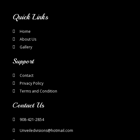
Quick Links
Home
About Us
Gallery
Support
Contact
Privacy Policy
Terms and Condition
Contact Us
908-421-2854
Unveiledvisions@hotmail.com