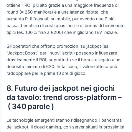
ottiene il ROI più alto grazie a una maggiore frequenza di
round (≈ 250 mani/ora) e a una latenza ridotta, che
aumenta P. Il “casual” su mobile, pur avendo una P più
bassa, beneficia di costi quasi nulli e di bonus di benvenuto
tipici (es. 100 % fino a €200) che migliorano l’EV iniziale.
Gli operatori che offrono promozioni su jackpot (es.
“Jackpot Boost” per i nuovi iscritti) possono influenzare
drasticamente il ROI, soprattutto se il bonus è legato a un
deposito minimo di €20. In tal caso, il valore atteso può
raddoppiare per le prime 10 ore di gioco.
8. Futuro dei jackpot nei giochi
da tavolo: trend cross‑platform –
( 340 parole )
Le tecnologie emergenti stanno ridisegnando il panorama
dei jackpot. Il cloud gaming, con server situati in prossimità