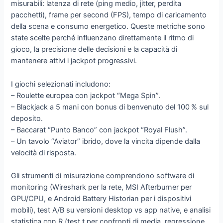
misurabili: latenza di rete (ping medio, jitter, perdita
pacchetti), frame per second (FPS), tempo di caricamento
della scena e consumo energetico. Queste metriche sono
state scelte perché influenzano direttamente il ritmo di
gioco, la precisione delle decisioni e la capacità di
mantenere attivi i jackpot progressivi.
I giochi selezionati includono:
– Roulette europea con jackpot “Mega Spin”.
– Blackjack a 5 mani con bonus di benvenuto del 100 % sul
deposito.
– Baccarat “Punto Banco” con jackpot “Royal Flush”.
– Un tavolo “Aviator” ibrido, dove la vincita dipende dalla
velocità di risposta.
Gli strumenti di misurazione comprendono software di
monitoring (Wireshark per la rete, MSI Afterburner per
GPU/CPU, e Android Battery Historian per i dispositivi
mobili), test A/B su versioni desktop vs app native, e analisi
statistica con R (test t per confronti di media, regressione