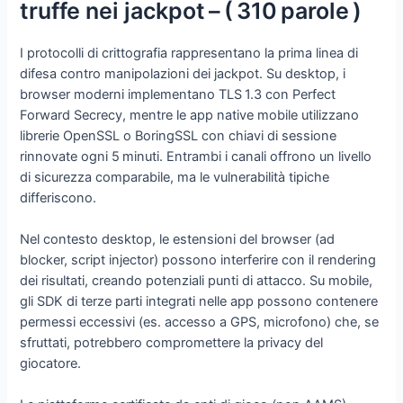
truffe nei jackpot – ( 310 parole )
I protocolli di crittografia rappresentano la prima linea di
difesa contro manipolazioni dei jackpot. Su desktop, i
browser moderni implementano TLS 1.3 con Perfect
Forward Secrecy, mentre le app native mobile utilizzano
librerie OpenSSL o BoringSSL con chiavi di sessione
rinnovate ogni 5 minuti. Entrambi i canali offrono un livello
di sicurezza comparabile, ma le vulnerabilità tipiche
differiscono.
Nel contesto desktop, le estensioni del browser (ad
blocker, script injector) possono interferire con il rendering
dei risultati, creando potenziali punti di attacco. Su mobile,
gli SDK di terze parti integrati nelle app possono contenere
permessi eccessivi (es. accesso a GPS, microfono) che, se
sfruttati, potrebbero compromettere la privacy del
giocatore.