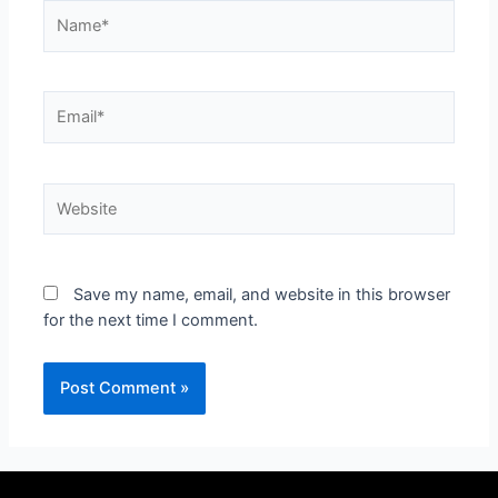
Save my name, email, and website in this browser
for the next time I comment.