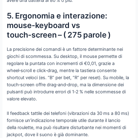
avere una batteria al 80 % o più.
5. Ergonomia e interazione:
mouse‑keyboard vs
touch‑screen – ( 275 parole )
La precisione dei comandi è un fattore determinante nei
giochi di scommessa. Su desktop, il mouse permette di
regolare la puntata con incrementi di €0,01, grazie a
wheel‑scroll e click‑drag, mentre la tastiera consente
shortcut veloci (es. “B” per bet, “R” per reset). Su mobile, la
touch‑screen offre drag‑and‑drop, ma la dimensione dei
pulsanti può introdurre errori di 1‑2 % nelle scommesse di
valore elevato.
Il feedback tattile dei telefoni (vibrazioni da 30 ms a 80 ms)
fornisce un’indicazione temporale utile durante il lancio
della roulette, ma può risultare disturbante nei momenti di
jackpot, dove il suono è già dominante.