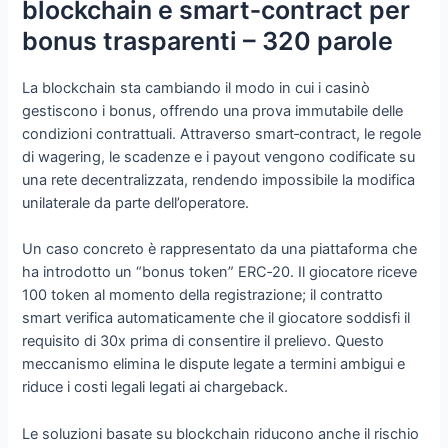
blockchain e smart‑contract per
bonus trasparenti – 320 parole
La blockchain sta cambiando il modo in cui i casinò
gestiscono i bonus, offrendo una prova immutabile delle
condizioni contrattuali. Attraverso smart‑contract, le regole
di wagering, le scadenze e i payout vengono codificate su
una rete decentralizzata, rendendo impossibile la modifica
unilaterale da parte dell’operatore.
Un caso concreto è rappresentato da una piattaforma che
ha introdotto un “bonus token” ERC‑20. Il giocatore riceve
100 token al momento della registrazione; il contratto
smart verifica automaticamente che il giocatore soddisfi il
requisito di 30x prima di consentire il prelievo. Questo
meccanismo elimina le dispute legate a termini ambigui e
riduce i costi legali legati ai chargeback.
Le soluzioni basate su blockchain riducono anche il rischio