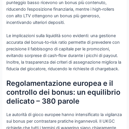
punteggio basso ricevono un bonus più contenuto,
riducendo l’esposizione finanziaria, mentre i high‑rollers
con alto LTV ottengono un bonus più generoso,
incentivando ulteriori depositi.
Le implicazioni sulla liquidità sono evidenti: una gestione
accurata del bonus‑to‑risk ratio permette di prevedere con
precisione il fabbisogno di capitale per le promozioni,
evitando sorprese di cash‑flow durante i picchi di payout.
Inoltre, la trasparenza dei criteri di assegnazione migliora la
fiducia del giocatore, riducendo le richieste di chargeback.
Regolamentazione europea e il
controllo dei bonus: un equilibrio
delicato – 380 parole
Le autorità di gioco europee hanno intensificato la vigilanza
sui bonus per contrastare pratiche ingannevoli. Il UKGC
richiede che tutti i termini di wagering siano chiaramente