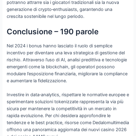
potranno attrarre sia i giocatori tradizionali sia la nuova
generazione di crypto‑enthusiasts, garantendo una
crescita sostenibile nel lungo periodo.
Conclusione – 190 parole
Nel 2024 i bonus hanno lasciato il ruolo di semplice
incentivo per diventare una leva strategica di gestione del
rischio. Attraverso l’uso di AI, analisi predittiva e tecnologie
emergenti come la blockchain, gli operatori possono
modulare l’esposizione finanziaria, migliorare la compliance
e aumentare la fidelizzazione.
Investire in data‑analytics, rispettare le normative europee e
sperimentare soluzioni tokenizzate rappresenta la via più
sicura per mantenere la competitività in un mercato in
rapida evoluzione. Per chi desidera approfondire le
tendenze e le best practice, risorse come Dedalomultimedia
offrono una panoramica aggiornata dei nuovi casino 2026