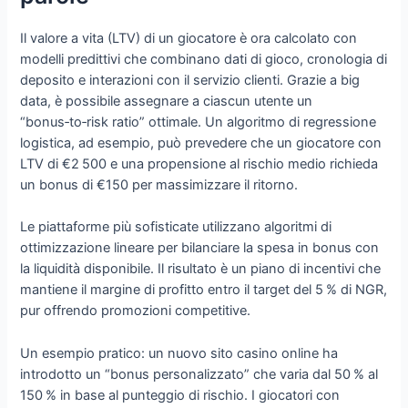
Il valore a vita (LTV) di un giocatore è ora calcolato con
modelli predittivi che combinano dati di gioco, cronologia di
deposito e interazioni con il servizio clienti. Grazie a big
data, è possibile assegnare a ciascun utente un
“bonus‑to‑risk ratio” ottimale. Un algoritmo di regressione
logistica, ad esempio, può prevedere che un giocatore con
LTV di €2 500 e una propensione al rischio medio richieda
un bonus di €150 per massimizzare il ritorno.
Le piattaforme più sofisticate utilizzano algoritmi di
ottimizzazione lineare per bilanciare la spesa in bonus con
la liquidità disponibile. Il risultato è un piano di incentivi che
mantiene il margine di profitto entro il target del 5 % di NGR,
pur offrendo promozioni competitive.
Un esempio pratico: un nuovo sito casino online ha
introdotto un “bonus personalizzato” che varia dal 50 % al
150 % in base al punteggio di rischio. I giocatori con