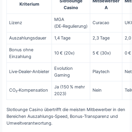
Slotlounge
Mitbewerber
Mi
Kriterium
Casino
A
MGA
Lizenz
Curacao
UK
(DE‑Regulierung)
Auszahlungsdauer
1,4 Tage
2,3 Tage
2,0
Bonus ohne
10 € (20x)
5 € (30x)
0 €
Einzahlung
Evolution
Live‑Dealer‑Anbieter
Playtech
Net
Gaming
Ja (150 % mehr
CO₂‑Kompensation
Nein
Tei
2023)
Slotlounge Casino übertrifft die meisten Mitbewerber in den
Bereichen Auszahlungs‑Speed, Bonus‑Transparenz und
Umweltverantwortung.