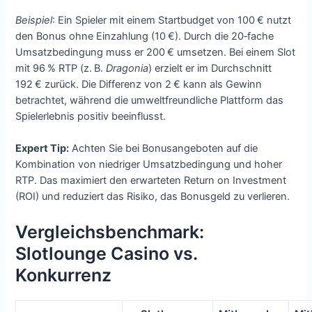
Beispiel
: Ein Spieler mit einem Startbudget von 100 € nutzt
den Bonus ohne Einzahlung (10 €). Durch die 20‑fache
Umsatzbedingung muss er 200 € umsetzen. Bei einem Slot
mit 96 % RTP (z. B.
Dragonia
) erzielt er im Durchschnitt
192 € zurück. Die Differenz von 2 € kann als Gewinn
betrachtet, während die umweltfreundliche Plattform das
Spielerlebnis positiv beeinflusst.
Expert Tip:
Achten Sie bei Bonusangeboten auf die
Kombination von niedriger Umsatzbedingung und hoher
RTP. Das maximiert den erwarteten Return on Investment
(ROI) und reduziert das Risiko, das Bonusgeld zu verlieren.
Vergleichsbenchmark:
Slotlounge Casino vs.
Konkurrenz