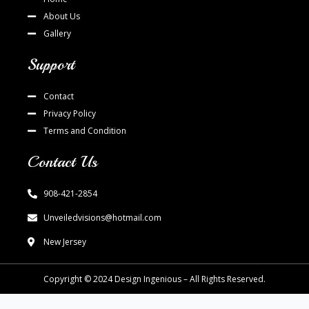
About Us
Gallery
Support
Contact
Privacy Policy
Terms and Condition
Contact Us
908-421-2854
Unveiledvisions@hotmail.com
New Jersey
Copyright © 2024 Design Ingenious – All Rights Reserved.