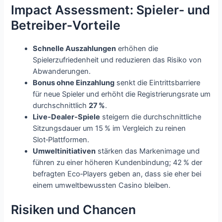
Impact Assessment: Spieler‑ und
Betreiber‑Vorteile
Schnelle Auszahlungen
erhöhen die
Spielerzufriedenheit und reduzieren das Risiko von
Abwanderungen.
Bonus ohne Einzahlung
senkt die Eintrittsbarriere
für neue Spieler und erhöht die Registrierungsrate um
durchschnittlich
27 %
.
Live‑Dealer‑Spiele
steigern die durchschnittliche
Sitzungsdauer um 15 % im Vergleich zu reinen
Slot‑Plattformen.
Umweltinitiativen
stärken das Markenimage und
führen zu einer höheren Kundenbindung; 42 % der
befragten Eco‑Players geben an, dass sie eher bei
einem umweltbewussten Casino bleiben.
Risiken und Chancen