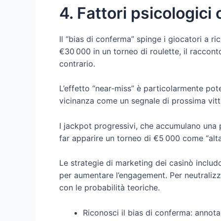
4. Fattori psicologic
Il “bias di conferma” spinge i giocatori a ri
€30 000 in un torneo di roulette, il raccont
contrario.
L’effetto “near‑miss” è particolarmente pote
vicinanza come un segnale di prossima vitt
I jackpot progressivi, che accumulano una p
far apparire un torneo di €5 000 come “alta p
Le strategie di marketing dei casinò includo
per aumentare l’engagement. Per neutralizzar
con le probabilità teoriche.
Riconosci il bias di conferma: annota