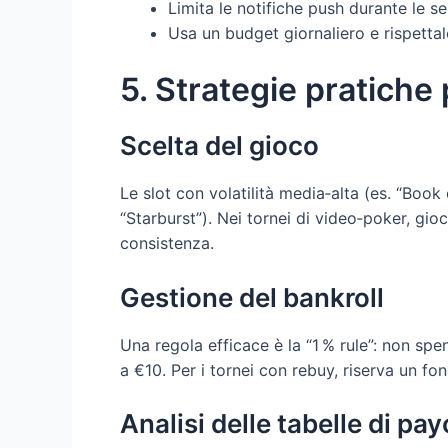
Limita le notifiche push durante le se
Usa un budget giornaliero e rispetta
5. Strategie pratiche 
Scelta del gioco
Le slot con volatilità media‑alta (es. “Book 
“Starburst”). Nei tornei di video‑poker, gi
consistenza.
Gestione del bankroll
Una regola efficace è la “1 % rule”: non spend
a €10. Per i tornei con rebuy, riserva un fo
Analisi delle tabelle di pa