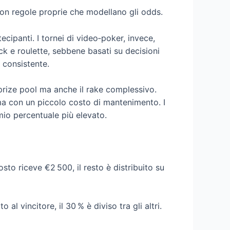
con regole proprie che modellano gli odds.
tecipanti. I tornei di video‑poker, invece,
k e roulette, sebbene basati su decisioni
 consistente.
prize pool ma anche il rake complessivo.
 ma con un piccolo costo di mantenimento. I
mio percentuale più elevato.
sto riceve €2 500, il resto è distribuito su
al vincitore, il 30 % è diviso tra gli altri.