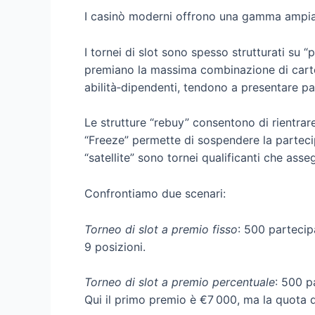
I casinò moderni offrono una gamma ampia d
I tornei di slot sono spesso strutturati su “p
premiano la massima combinazione di carte,
abilità‑dipendenti, tendono a presentare p
Le strutture “rebuy” consentono di rientra
“Freeze” permette di sospendere la partecip
“satellite” sono tornei qualificanti che as
Confrontiamo due scenari:
Torneo di slot a premio fisso
: 500 partecipa
9 posizioni.
Torneo di slot a premio percentuale
: 500 pa
Qui il primo premio è €7 000, ma la quota d